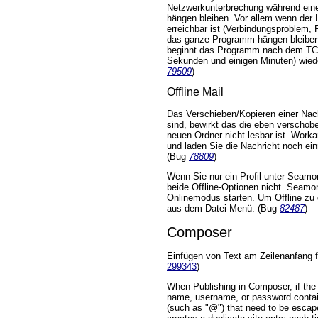
Netzwerkunterbrechung während ein
hängen bleiben. Vor allem wenn der
erreichbar ist (Verbindungsproblem, 
das ganze Programm hängen bleiben
beginnt das Programm nach dem TC
Sekunden und einigen Minuten) wiede
79509
)
Offline Mail
Das Verschieben/Kopieren einer Nach
sind, bewirkt das die eben verschob
neuen Ordner nicht lesbar ist. Work
und laden Sie die Nachricht noch ei
(Bug
78809
)
Wenn Sie nur ein Profil unter Seamo
beide Offline-Optionen nicht. Seam
Onlinemodus starten. Um Offline zu 
aus dem Datei-Menü. (Bug
82487
)
Composer
Einfügen von Text am Zeilenanfang fu
299343
)
When Publishing in Composer, if the 
name, username, or password contai
(such as "@") that need to be esca