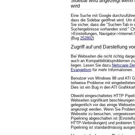
Sidebar wird angezeigt wenn 
wird
Eine Suche mit Google durchzuführe
dass die Sidebar geöffnet wird. Um d
Sie sicher, dass die "Suchen-Tab in 
Suchergebnisse vorhanden sind:" Ch
>Einstellungen, Navigator->Internet-S
(Bug
252802
)
Zugriff auf und Darstellung v
Bei Webseiten die nicht richtig darg
auch an Kompatibilitätsproblemen z
liegen. Lesen Sie dazu
Netscape De
Evangelism
für mehr Informationen.
Benutzer von Windows 98 und ATI Gr
teilweise Probleme mit eingebettete
Dies ist ein Bug in den ATI Grafikkar
Obwohl eingeschaltetes HTTP Pipeli
Webseiten signifikant beschleunige
gelegentlich vor das einige Webseite
angezeigt werden. Wenn Sie Proble
Webseite zu besuchen, vergewisser
Pipelining abgeschalten ist (Einstell
HTTP-Verbindungen) und probieren 
Pipelining ist standardmässig ausges