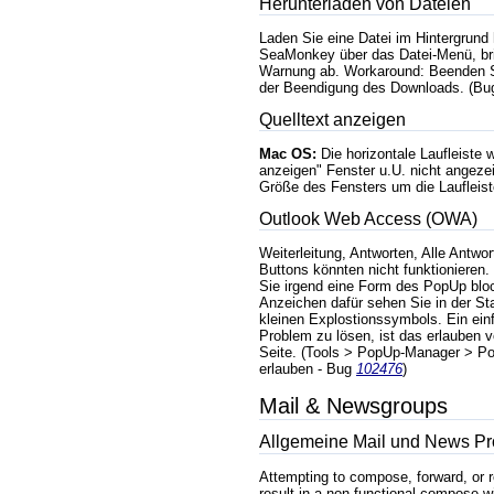
Herunterladen von Dateien
Laden Sie eine Datei im Hintergrund
SeaMonkey über das Datei-Menü, br
Warnung ab. Workaround: Beenden 
der Beendigung des Downloads. (B
Quelltext anzeigen
Mac OS:
Die horizontale Laufleiste w
anzeigen" Fenster u.U. nicht angezei
Größe des Fensters um die Laufleis
Outlook Web Access (OWA)
Weiterleitung, Antworten, Alle Antwo
Buttons könnten nicht funktionieren.
Sie irgend eine Form des PopUp blo
Anzeichen dafür sehen Sie in der Sta
kleinen Explostionssymbols. Ein ei
Problem zu lösen, ist das erlauben 
Seite. (Tools > PopUp-Manager > Po
erlauben - Bug
102476
)
Mail & Newsgroups
Allgemeine Mail und News P
Attempting to compose, forward, or
result in a non-functional compose w