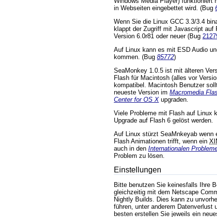
Windows Media Player) funktioniert
in Webseiten eingebettet wird. (Bug
Wenn Sie die Linux GCC 3.3/3.4 bina
klappt der Zugriff mit Javascript auf
Version 6.0r81 oder neuer (Bug
2127
Auf Linux kann es mit ESD Audio u
kommen. (Bug
85772
)
SeaMonkey 1.0.5 ist mit älteren Ve
Flash für Macintosh (alles vor Versio
kompatibel. Macintosh Benutzer soll
neueste Version im
Macromedia Flas
Center for OS X
upgraden.
Viele Probleme mit Flash auf Linux 
Upgrade auf Flash 6 gelöst werden.
Auf Linux stürzt SeaMnkeyab wenn 
Flash Animationen trifft, wenn ein
XI
auch in den
Internationalen Problem
Problem zu lösen.
Einstellungen
Bitte benutzen Sie keinesfalls Ihre 
gleichzeitig mit dem Netscape Com
Nightly Builds. Dies kann zu unvorh
führen, unter anderem Datenverlust
besten erstellen Sie jeweils ein neue