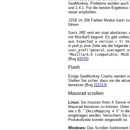
SeaMonkey. Probleme wurden auch b
und 1.4.1. Für die besten Ergebniss 
neuer empfohlen.
J2SE im 256 Farben Modus kann zu
führen
Sun's JRE wird am start abstürzen, 
mit Mozilla/5 beginnt. Es gibt vielle
aus:
Expected a version > 5! Ve
in pref.js eine Zeile wie die folgende
user_pref("general.useragent.o
"Mozilla/4.0 (compatible; MSIE
(Bug
83376
)
Flash
Einige SeaMonkey Crashs werden vo
Stellen Sie sicher, dass sie die aktu
benutzen (Bug
211213
)
Mausrad scrollen
Linux:
Sie müssen Ihren X Server ric
Mausrad benutzen zu können. Unter
wie z.B. "
" in di
ZAxisMapping 4 5
eingetragen werden. Versichern Sie 
Protokollzeile korrekt eingestellt ist.
Windows:
Das Scrollen funktioniert l