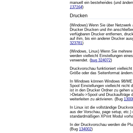
manuell ein bestehendes (und änder
137164
)
Drucken
(Windows) Wenn Sie über Netzwerk a
Drucker Drucken und ihn anschließen
verfügbaren Drucker entfernen, dru
auf ihm, bis ein anderer Drucker au
323781
)
(Windows, Linux) Wenn Sie mehrere
werden vielleicht Einstellungen eine
verwendet. (
bug 324072
)
Druckvorschau funktioniert vielleicht
Größe oder das Seitenformat ändern
In Windows können Windows 98/ME 
Spool Einstellungen vielleicht nicht
ist in den Drucker Ordner zu gehen 
>Details->Spool und Druckaufträge 
weiterleiten zu aktivieren. (Bug
1300
In Linux ist die vollständige Druckv
aus der Vorschau, page setup, etc.) 
standardmäßigen XPrint Modul vorh
In der Druckvorschau werden die Plu
(Bug
134002
)