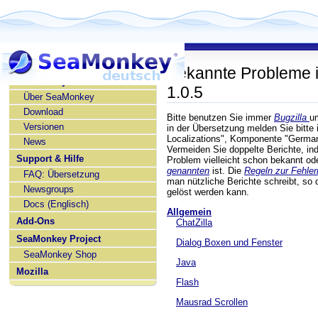
Bekannte Probleme
SeaMonkey deutsch
1.0.5
Über SeaMonkey
Download
Bitte benutzen Sie immer
Bugzilla
u
Versionen
in der Übersetzung melden Sie bitte 
Localizations", Komponente "German
News
Vermeiden Sie doppelte Berichte, ind
Support & Hilfe
Problem vielleicht schon bekannt od
genannten
ist. Die
Regeln zur Fehle
FAQ: Übersetzung
man nützliche Berichte schreibt, so
Newsgroups
gelöst werden kann.
Docs (Englisch)
Allgemein
Add-Ons
ChatZilla
SeaMonkey Project
Dialog Boxen und Fenster
SeaMonkey Shop
Java
Mozilla
Flash
Mausrad Scrollen