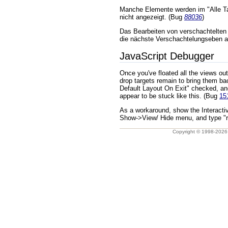
Manche Elemente werden im "Alle T
nicht angezeigt. (Bug
88036
)
Das Bearbeiten von verschachtelten 
die nächste Verschachtelungseben 
JavaScript Debugger
Once you've floated all the views ou
drop targets remain to bring them ba
Default Layout On Exit" checked, and
appear to be stuck like this. (Bug
15
As a workaround, show the Interacti
Show->View/ Hide menu, and type "re
Copyright © 1998-202