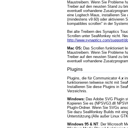
Maustreibern. Wenn Sie Probleme ha
Treiber auf den neusten Stand zu br
eventuell vorhandene Zusatzprogra
eine Logitech Maus, installieren Sie
(mindestens v9.60) oder aktivieren S
kompatibles scrollen" in der Syste
Bei alte Treibern des Synaptics Touc
Scrollen unter SeaMonkey nicht. Neue
http://www.synaptics.com/support/d
Mac OS:
Das Scrollen funktioniert lei
Maustreibern. Wenn Sie Probleme ha
Treiber auf den neusten Stand zu br
eventuell vorhandene Zusatzprogra
Plugins
Plugins, die für Communicator 4.
x
in
funktionieren teilweise nicht mit S
Installieren Sie diese Plugins in S
Verzeichnis.
Windows:
Das Adobe SVG Plugin st
Kopieren Sie es (NPSVG3.dll NPSVG3
PlugIn-Ordner. Wenn Sie SVGs ansc
Sie dazu SeaMonkey Builds mit ein
Unterstützung.(Alle außer Linux GT
Windows 95 & NT
: Der Microsoft M