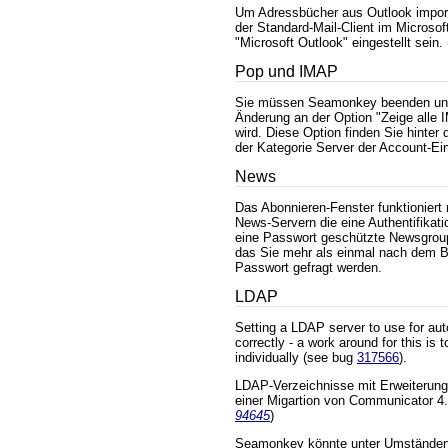
Um Adressbücher aus Outlook impor
der Standard-Mail-Client im Microsoft
"Microsoft Outlook" eingestellt sein
Pop
und IMAP
Sie müssen Seamonkey beenden und 
Änderung an der Option "Zeige alle 
wird. Diese Option finden Sie hinter 
der Kategorie Server der Account-Ei
News
Das Abonnieren-Fenster funktioniert 
News-Servern die eine Authentifikat
eine Passwort geschützte Newsgroup
das Sie mehr als einmal nach dem 
Passwort gefragt werden.
LDAP
Setting a LDAP server to use for a
correctly - a work around for this is 
individually (see bug
317566
).
LDAP-Verzeichnisse mit Erweiterung
einer Migartion von Communicator 4.
94645
)
Seamonkey könnte unter Umständen 