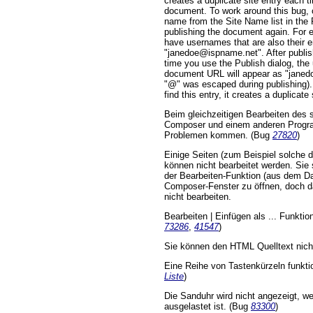
creates a duplicate site entry each t
document. To work around this bug, c
name from the Site Name list in the 
publishing the document again. For
have usernames that are also their e
"janedoe@ispname.net". After publishi
time you use the Publish dialog, th
document URL will appear as "jane
"@" was escaped during publishing)
find this entry, it creates a duplicat
Beim gleichzeitigen Bearbeiten des
Composer und einem anderen Progr
Problemen kommen. (Bug
27820
)
Einige Seiten (zum Beispiel solche 
können nicht bearbeitet werden. Sie 
der Bearbeiten-Funktion (aus dem D
Composer-Fenster zu öffnen, doch da
nicht bearbeiten.
Bearbeiten | Einfügen als ... Funktion
73286
,
41547
)
Sie können den HTML Quelltext nich
Eine Reihe von Tastenkürzeln funktion
Liste
)
Die Sanduhr wird nicht angezeigt, 
ausgelastet ist. (Bug
83300
)