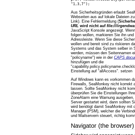
"1,3,7");
Aus Sicherheitsgründen erlaubt Sea
Webseiten aus auf lokale Dateien zu
Link). Eine Fehlermeldung (
Sicherhe
URL
wird nicht auf
file:///irgendwa
JavaScript Konsole angezeigt. Wenn
folgen wollen, markieren Sie ihn und 
Adressleiste. Wenn Sie diese Sicher
wollen und bereit sind zu riskieren d
Systems und das System selber in 
werden, müssen den Seitennamen ein
"policyname") wie in der
CAPS docum
hinzufügen und die
"capability.policy.policyname.checkl
Einstellung auf "allAccess". setzen
Auf Windows kann es vorkommen das
Firewalls, SeaMonkey nicht korrekt a
lassen. Sollte SeaMonkey nicht korre
überprüfen Sie die Einstellungen Ihre
ZoneAlarm eine Warnung ausgeben,
Server gestartet wird, dann sollten
wird benötigt damit SeaMonkey mit 
Manager (PSM), welcher die Verbind
und Mailservern steuert, richtig kom
Navigator (the browser)