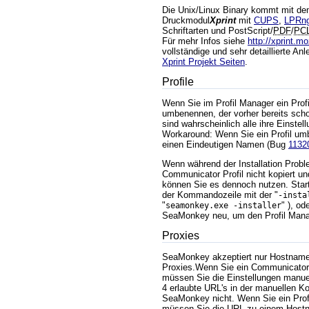
Die Unix/Linux Binary kommt mit dem
Druckmodul
Xprint
mit
CUPS
,
LPRn
Schriftarten und PostScript/
PDF
/
PC
Für mehr Infos siehe
http://xprint.m
vollständige und sehr detaillierte An
Xprint Projekt Seiten
.
Profile
Wenn Sie im Profil Manager ein Pro
umbenennen, der vorher bereits sch
sind wahrscheinlich alle ihre Einstel
Workaround: Wenn Sie ein Profil um
einen Eindeutigen Namen (Bug
1132
Wenn während der Installation Proble
Communicator Profil nicht kopiert un
können Sie es dennoch nutzen. Sta
der Kommandozeile mit der "
-insta
"
" ), od
seamonkey.exe -installer
SeaMonkey neu, um den Profil Mana
Proxies
SeaMonkey akzeptiert nur Hostname
Proxies.Wenn Sie ein Communicator 4
müssen Sie die Einstellungen manue
4 erlaubte URL's in der manuellen Ko
SeaMonkey nicht. Wenn Sie ein Profil
müssen Sie die URL zu einem Host