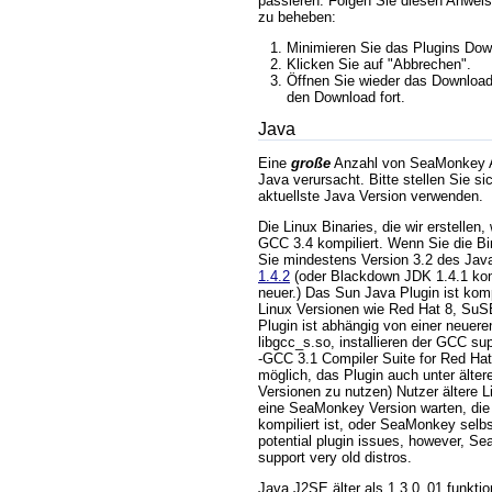
passieren. Folgen Sie diesen Anwe
zu beheben:
Minimieren Sie das Plugins Dow
Klicken Sie auf "Abbrechen".
Öffnen Sie wieder das Download
den Download fort.
Java
Eine
große
Anzahl von SeaMonkey A
Java verursacht. Bitte stellen Sie si
aktuellste Java Version verwenden.
Die Linux Binaries, die wir erstellen
GCC 3.4 kompiliert. Wenn Sie die Bi
Sie mindestens Version 3.2 des Jav
1.4.2
(oder Blackdown JDK 1.4.1 kom
neuer.) Das Sun Java Plugin ist kom
Linux Versionen wie Red Hat 8, SuS
Plugin ist abhängig von einer neuere
libgcc_s.so, installieren der GCC su
-GCC 3.1 Compiler Suite for Red Hat
möglich, das Plugin auch unter älte
Versionen zu nutzen) Nutzer ältere L
eine SeaMonkey Version warten, die s
kompiliert ist, oder SeaMonkey selbs
potential plugin issues, however, S
support very old distros.
Java J2SE älter als 1.3.0_01 funktion