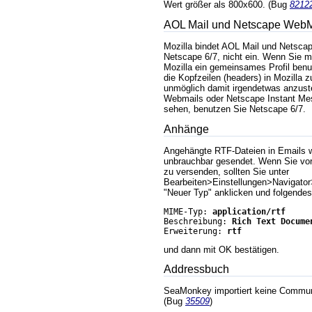
Wert größer als 800x600. (Bug
8212
AOL Mail und Netscape WebM
Mozilla bindet AOL Mail und Netsca
Netscape 6/7, nicht ein. Wenn Sie m
Mozilla ein gemeinsames Profil benu
die Kopfzeilen (headers) in Mozilla z
unmöglich damit irgendetwas anzust
Webmails oder Netscape Instant Me
sehen, benutzen Sie Netscape 6/7.
Anhänge
Angehängte RTF-Dateien in Emails w
unbrauchbar gesendet. Wenn Sie v
zu versenden, sollten Sie unter
Bearbeiten>Einstellungen>Navigato
"Neuer Typ" anklicken und folgendes
MIME-Typ: 
application/rtf
Beschreibung: 
Rich Text Docume
Erweiterung: 
rtf
und dann mit OK bestätigen.
Addressbuch
SeaMonkey importiert keine Commun
(Bug
35509
)