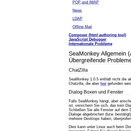
POP and IMAP
News
LDAP
Offline Mail
Composer (html authoring tool)
JavaScript Debugger
Internationale Probleme
SeaMonkey Allgemein 
Übergreifende Problem
ChatZilla
SeaMonkey 1.0.5 enthält nicht die ak
Chatzilla, die aber
hier
gefunden wer
Dialog Boxen und Fenster
Falls SeaMonkey hängt, aber ansche
ist, versichern Sie sich, das kein Dia
Schließen Sie alle Fenster auf dem D
Dialoge abgebrochen (bzw. bestätigt)
mehrere Desktops haben, überprüfen 
Dies kann unter Linux auch beim Do