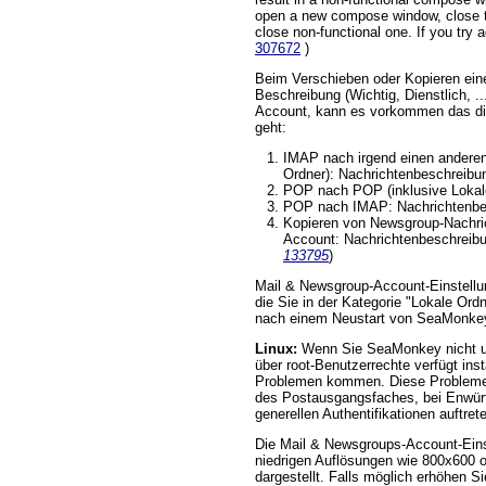
open a new compose window, close 
close non-functional one. If you try a
307672
)
Beim Verschieben oder Kopieren eine
Beschreibung (Wichtig, Dienstlich, ..
Account, kann es vorkommen das di
geht:
IMAP nach irgend einen anderen
Ordner): Nachrichtenbeschreibun
POP nach POP (inklusive Lokale
POP nach IMAP: Nachrichtenbes
Kopieren von Newsgroup-Nachric
Account: Nachrichtenbeschreibu
133795
)
Mail & Newsgroup-Account-Einstellu
die Sie in der Kategorie "Lokale Ord
nach einem Neustart von SeaMonkey
Linux:
Wenn Sie SeaMonkey nicht u
über root-Benutzerrechte verfügt inst
Problemen kommen. Diese Probleme
des Postausgangsfaches, bei Enwürf
generellen Authentifikationen auftre
Die Mail & Newsgroups-Account-Eins
niedrigen Auflösungen wie 800x600 o
dargestellt. Falls möglich erhöhen S