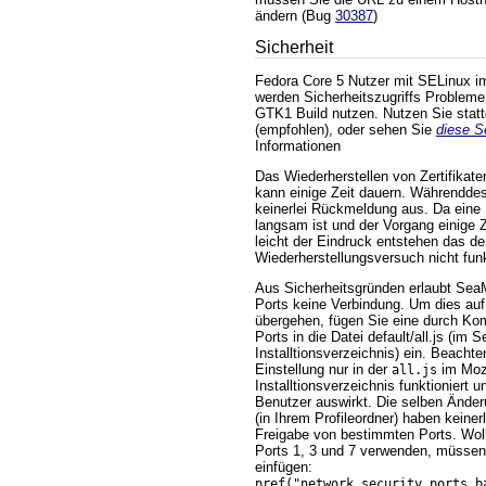
ändern (Bug
30387
)
Sicherheit
Fedora Core 5 Nutzer mit SELinux i
werden Sicherheitszugriffs Problem
GTK1 Build nutzen. Nutzen Sie stat
(empfohlen), oder sehen Sie
diese S
Informationen
Das Wiederherstellen von Zertifikate
kann einige Zeit dauern. Währendd
keinerlei Rückmeldung aus. Da eine 
langsam ist und der Vorgang einige 
leicht der Eindruck entstehen das de
Wiederherstellungsversuch nicht funk
Aus Sicherheitsgründen erlaubt Se
Ports keine Verbindung. Um dies auf 
übergehen, fügen Sie eine durch Kom
Ports in die Datei default/all.js (im
Installtionsverzeichnis) ein. Beachte
Einstellung nur in der
im Mozi
all.js
Installtionsverzeichnis funktioniert u
Benutzer auswirkt. Die selben Ände
(in Ihrem Profileordner) haben keiner
Freigabe von bestimmten Ports. Woll
Ports 1, 3 und 7 verwenden, müssen 
einfügen:
pref("network.security.ports.b