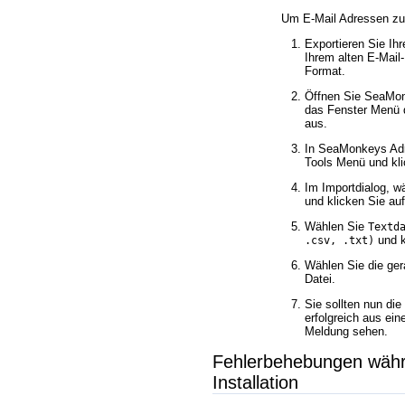
Um E-Mail Adressen zu 
Exportieren Sie Ih
Ihrem alten E-Mai
Format.
Öffnen Sie SeaMon
das Fenster Menü
aus.
In SeaMonkeys Adr
Tools Menü und kl
Im Importdialog, w
und klicken Sie auf
Wählen Sie
Textd
und k
.csv, .txt)
Wählen Sie die ger
Datei.
Sie sollten nun die
erfolgreich aus eine
Meldung sehen.
Fehlerbehebungen währ
Installation