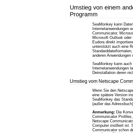
Umstieg von einem ande
Programm
SeaMonkey kann Daten 
Internetanwendungen w
Communicator, Microsoft
Microsoft Outlook oder
Eudora direkt importie
unterstützt auch eine R
Standarddateiformaten,
anderen Anwendungen 
SeaMonkey kann auch 
Internetanwendungen la
Deinstallation deren ni
Umstieg vom Netscape Comm
Wenn Sie den Netscape
eine spätere Version ins
SeaMonkey das Standar
(außer das Adressbuch)
Anmerkung:
Die Konve
Communicator Profiles, 
Netscape Communicator
Computer instlliert ist. 
Communicator schon dei