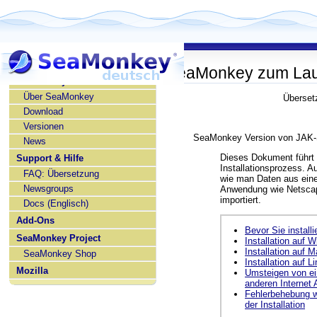
SeaMonkey zum Lau
SeaMonkey deutsch
Über SeaMonkey
Überset
Download
Versionen
SeaMonkey Version von JAK-S
News
Dieses Dokument führt 
Support & Hilfe
Installationsprozess. 
FAQ: Übersetzung
wie man Daten aus eine
Newsgroups
Anwendung wie Netscap
importiert.
Docs (Englisch)
Add-Ons
Bevor Sie installi
SeaMonkey Project
Installation auf 
Installation auf 
SeaMonkey Shop
Installation auf L
Mozilla
Umsteigen von ei
anderen Internet
Fehlerbehebung 
der Installation