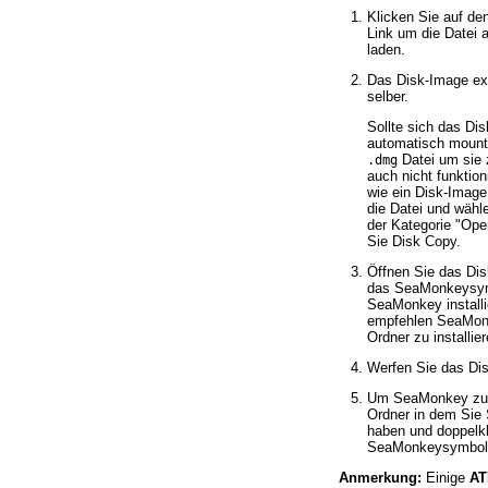
Klicken Sie auf d
Link um die Datei 
laden.
Das Disk-Image ext
selber.
Sollte sich das Di
automatisch mounte
Datei um sie 
.dmg
auch nicht funktion
wie ein Disk-Image
die Datei und wähl
der Kategorie
Open
Sie Disk Copy.
Öffnen Sie das Dis
das SeaMonkeysymb
SeaMonkey installi
empfehlen SeaMon
Ordner zu installier
Werfen Sie das Di
Um SeaMonkey zu s
Ordner in dem Sie 
haben und doppelkl
SeaMonkeysymbol
Anmerkung:
Einige
AT