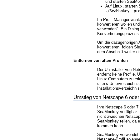
und starten SeaMo
Auf Linux, starten
./SeaMonkey -pr
Im Profil-Manager wähle
konvertieren wollen und
verwenden
. Ein Dialog
Konvertierungsprozess 
Um die dazugehörigen 
konvertieren, folgen S
dem Abschnitt weiter o
Entfernen von alten Profilen
Der Uninstaller von N
entfernt keine Profile.
Linux Computern zu erl
Unterverzeichnis
users
Installationsverzeichn
Umstieg von Netscape 6 oder
Ihre Netscape 6 oder 7 P
SeaMonkey verfügbar. T
nicht zwischen Netscap
SeaMonkey teilen, da 
kommen kann.
SeaMonkey verwendet a
Netscape-Profil solange