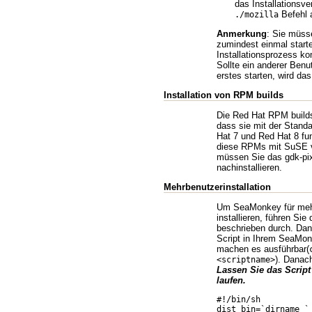
das Installationsve
Befehl 
./mozilla
Anmerkung
: Sie müs
zumindest einmal start
Installationsprozess ko
Sollte ein anderer Ben
erstes starten, wird d
Installation von RPM builds
Die Red Hat RPM build
dass sie mit der Standa
Hat 7 und Red Hat 8 fu
diese RPMs mit SuSE v
müssen Sie das gdk-pi
nachinstallieren.
Mehrbenutzerinstallation
Um SeaMonkey für meh
installieren, führen Sie 
beschrieben durch. Dan
Script in Ihrem SeaMon
machen es ausführbar(
). Danach
<scriptname>
Lassen Sie das Script 
laufen.
#!/bin/sh

dist_bin=`dirname `
