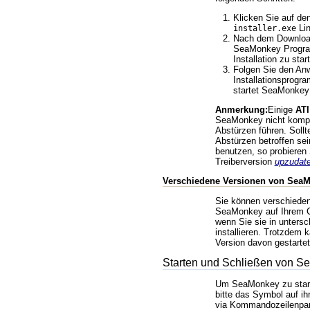
Klicken Sie auf de
Lin
installer.exe
Nach dem Download
SeaMonkey Progra
Installation zu star
Folgen Sie den An
Installationsprogr
startet SeaMonkey
Anmerkung:
Einige
ATI
SeaMonkey nicht kompa
Abstürzen führen. Sollt
Abstürzen betroffen sei
benutzen, so probieren 
Treiberversion
upzudat
Verschiedene Versionen von Sea
Sie können verschiede
SeaMonkey auf Ihrem 
wenn Sie sie in untersc
installieren. Trotzdem 
Version davon gestartet
Starten und Schließen von 
Um SeaMonkey zu start
bitte das Symbol auf i
via Kommandozeilenpa