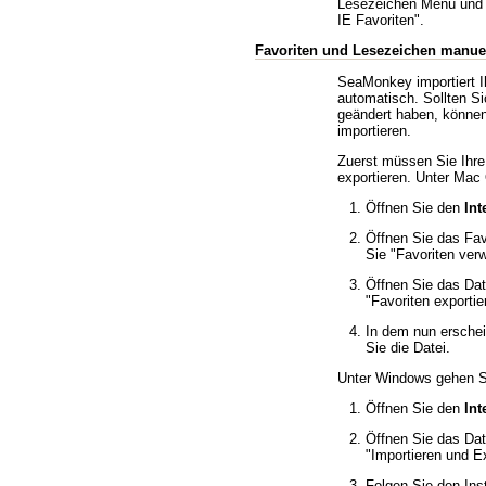
Lesezeichen Menü und
IE Favoriten
.
Favoriten und Lesezeichen manuel
SeaMonkey importiert I
automatisch. Sollten Si
geändert haben, können
importieren.
Zuerst müssen Sie Ihre
exportieren. Unter Mac
Öffnen Sie den
Int
Öffnen Sie das Fa
Sie
Favoriten verw
Öffnen Sie das Da
Favoriten exportie
In dem nun erschei
Sie die Datei.
Unter Windows gehen Sie
Öffnen Sie den
Int
Öffnen Sie das Da
Importieren und Ex
Folgen Sie den Ins