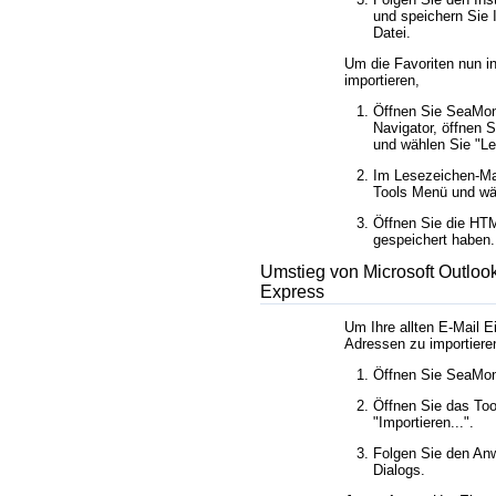
und speichern Sie I
Datei.
Um die Favoriten nun 
importieren,
Öffnen Sie SeaMo
Navigator, öffnen 
und wählen Sie
Le
Im Lesezeichen-Ma
Tools Menü und w
Öffnen Sie die HTM
gespeichert haben.
Umstieg von Microsoft Outloo
Express
Um Ihre allten E-Mail E
Adressen zu importiere
Öffnen Sie SeaMo
Öffnen Sie das To
Importieren...
.
Folgen Sie den An
Dialogs.