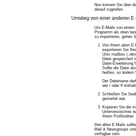
Nun können Sie über d
darauf zugreifen.
Umstieg von einer anderen E
Um E-Mails von einem 
Programm als oben bes
zu importieren, gehen Si
Von Ihrem alten E
exportieren Sie Ih
Unix mailbox (
.mbx
Datei gespeichert i
Datei-Erweiterung f
Sollte die Datei al
heißen, so ändern 
Der Dateiname dar
wie / oder # enthalt
Schließen Sie Sea
gestartet war.
Kopieren Sie die m
Unterverzeichnis
m
Ihrem Profilordner.
Ihre alten E-Mails soll
Mail & Newsgroups unt
verfügbar sein.