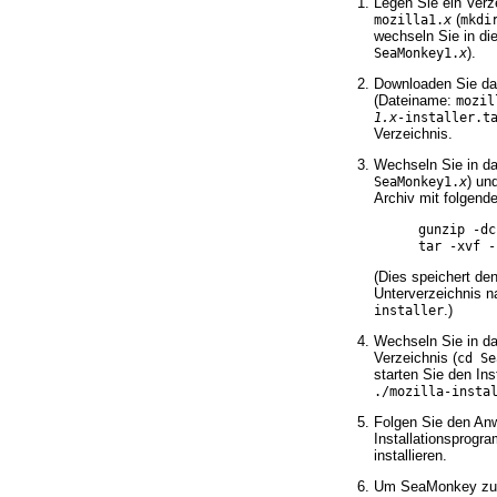
Legen Sie ein Ver
(
mozilla1.
x
mkdi
wechseln Sie in di
).
SeaMonkey1.
x
Downloaden Sie das
(Dateiname:
mozil
1.x
-installer.t
Verzeichnis.
Wechseln Sie in da
) un
SeaMonkey1.
x
Archiv mit folgend
gunzip -dc
tar -xvf -
(Dies speichert den 
Unterverzeichnis
.)
installer
Wechseln Sie in d
Verzeichnis (
cd Se
starten Sie den Ins
./mozilla-insta
Folgen Sie den An
Installationsprog
installieren.
Um SeaMonkey zu s