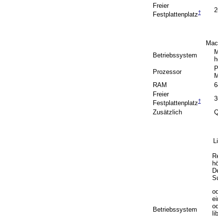
Freier
2
†
Festplattenplatz
Mac
M
Betriebssystem
h
P
Prozessor
M
RAM
6
Freier
3
†
Festplattenplatz
Zusätzlich
Q
L
Re
hö
De
S
od
ei
od
Betriebssystem
li