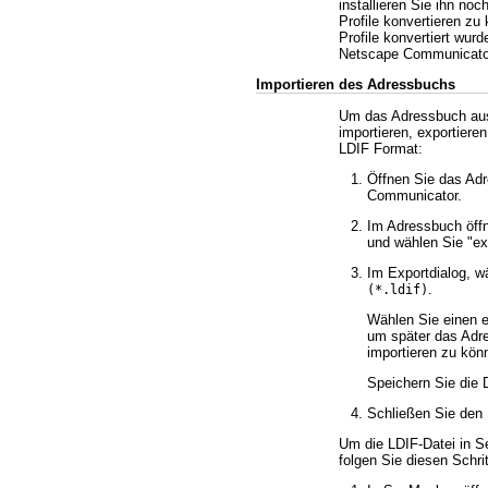
installieren Sie ihn noc
Profile konvertieren z
Profile konvertiert wur
Netscape Communicator 
Importieren des Adressbuchs
Um das Adressbuch au
importieren, exportieren
LDIF Format:
Öffnen Sie das Ad
Communicator.
Im Adressbuch öff
und wählen Sie
ex
Im Exportdialog, w
.
(*.ldif)
Wählen Sie einen 
um später das Adr
importieren zu kön
Speichern Sie die 
Schließen Sie den
Um die LDIF-Datei in S
folgen Sie diesen Schrit