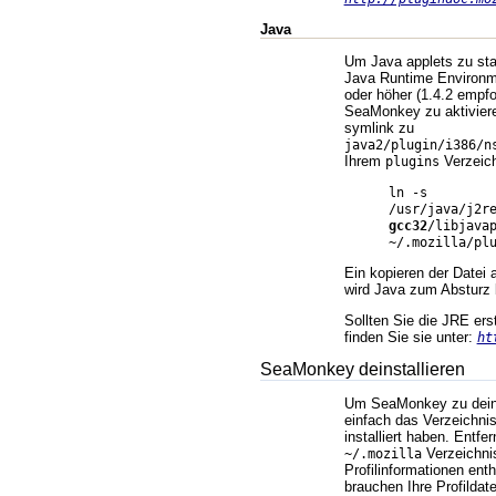
Java
Um Java applets zu sta
Java Runtime Environme
oder höher (1.4.2 empf
SeaMonkey zu aktiviere
symlink zu
java2/plugin/i386/n
Ihrem
Verzeich
plugins
ln -s
/usr/java/j2r
gcc32
/libjava
~/.mozilla/pl
Ein kopieren der Datei 
wird Java zum Absturz 
Sollten Sie die JRE er
finden Sie sie unter:
ht
SeaMonkey deinstallieren
Um SeaMonkey zu deinst
einfach das Verzeichn
installiert haben. Entf
Verzeichnis
~/.mozilla
Profilinformationen enth
brauchen Ihre Profildat