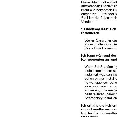
Dieser Abschnitt enthäl
auftretenden Problemen 
Nicht alle bekannten Pr
aufgeführt. Für zusätzli
Sie bitte die Release 
Version.
SeaMonkey lässt sich
installieren
Stellen Sie sicher da
abgeschalten sind. Auf
QuickTime Extension 
Ich kann während der 
Komponenten an- und
Wenn Sie SeaMonkey 
installieren in dem 
installiert war, dann
schon einmal installi
notwendige Kompone
eine optionale Kompo
entfernen, müssen Si
deinstallieren, bevor
SeaMonkey installier
Ich erhalte die Fehl
import mailboxes, can
for destination mailb