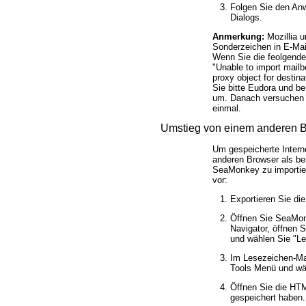
Folgen Sie den An
Dialogs.
Anmerkung:
Mozillia u
Sonderzeichen in E-Mail
Wenn Sie die feolgende
Unable to import mailb
proxy object for destin
Sie bitte Eudora und b
um. Danach versuchen 
einmal.
Umstieg von einem anderen 
Um gespeicherte Intern
anderen Browser als ber
SeaMonkey zu importier
vor:
Exportieren Sie die
Öffnen Sie SeaMo
Navigator, öffnen 
und wählen Sie
Le
Im Lesezeichen-Ma
Tools Menü und w
Öffnen Sie die HTM
gespeichert haben.