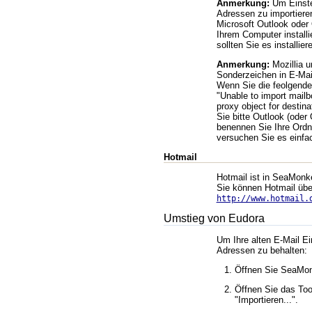
Anmerkung:
Um Einste
Adressen zu importieren
Microsoft Outlook oder
Ihrem Computer installie
sollten Sie es installier
Anmerkung:
Mozillia u
Sonderzeichen in E-Mail
Wenn Sie die feolgende
Unable to import mailb
proxy object for destin
Sie bitte Outlook (oder
benennen Sie Ihre Ord
versuchen Sie es einfa
Hotmail
Hotmail ist in SeaMonkey
Sie können Hotmail übe
http://www.hotmail.
Umstieg von Eudora
Um Ihre alten E-Mail Ei
Adressen zu behalten:
Öffnen Sie SeaMo
Öffnen Sie das To
Importieren...
.