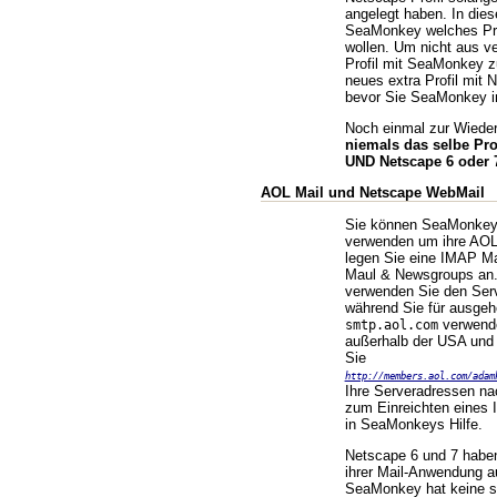
angelegt haben. In dies
SeaMonkey welches Pro
wollen. Um nicht aus v
Profil mit SeaMonkey z
neues extra Profil mit 
bevor Sie SeaMonkey in
Noch einmal zur Wiede
niemals das selbe Pro
UND Netscape 6 oder 
AOL Mail und Netscape WebMail
Sie können SeaMonkey
verwenden um ihre AOL
legen Sie eine IMAP M
Maul & Newsgroups an.
verwenden Sie den Ser
während Sie für ausge
verwend
smtp.aol.com
außerhalb der USA und
Sie
http://members.aol.com/adam
Ihre Serveradressen nac
zum Einreichten eines 
in SeaMonkeys Hilfe.
Netscape 6 und 7 habe
ihrer Mail-Anwendung au
SeaMonkey hat keine s