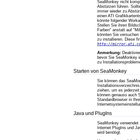
SeaMonkey nicht kompa
Abstürzen führen. Sollt
immer wieder zu Abstü
einen ATI Grafikkartent
könnte folgender Worka
Stellen Sie ihren Bilds
Farben
anstatt auf
Mil
könnten Sie versuchen 
zu installieren. Diese f
http://mirror.ati.c
Anmerkung:
Deaktivie
bevor Sie SeaMonkey in
zu Installationsproblem
Starten von SeaMonkey
Sie können das SeaMo
Installationsverzeichnis
ziehen, um es jederzeit
können genauso auch S
Standardbrowser in Ihr
Internetsystemeinstellu
Java und PlugIns
SeaMonkey verwendet ber
Internet PlugIns und Ja
wird benötigt.