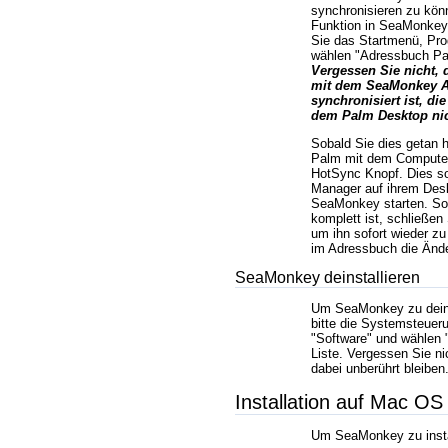
synchronisieren zu kön
Funktion in SeaMonkey 
Sie das Startmenü, P
wählen
Adressbuch Pal
Vergessen Sie nicht, 
mit dem SeaMonkey 
synchronisiert ist, di
dem Palm Desktop nich
Sobald Sie dies getan h
Palm mit dem Computer
HotSync Knopf. Dies so
Manager auf ihrem Des
SeaMonkey starten. Sob
komplett ist, schließen
um ihn sofort wieder zu
im Adressbuch die Änd
SeaMonkey deinstallieren
Um SeaMonkey zu deinst
bitte die Systemsteueru
Software
und wählen
Liste. Vergessen Sie nic
dabei unberührt bleiben
Installation auf Mac OS
Um SeaMonkey zu instal