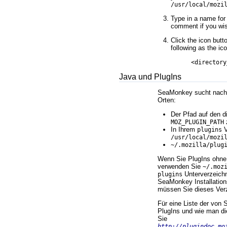
/usr/local/mozi
Type in a name for 
comment if you wi
Click the icon butt
following as the ico
<directory
Java und PlugIns
SeaMonkey sucht nach 
Orten:
Der Pfad auf den 
z
MOZ_PLUGIN_PATH
In Ihrem
V
plugins
/usr/local/mozi
~/.mozilla/plug
Wenn Sie PlugIns ohne r
verwenden Sie
~/.moz
Unterverzeichn
plugins
SeaMonkey Installation
müssen Sie dieses Verz
Für eine Liste der von
PlugIns und wie man die
Sie
http://plugindoc.mo