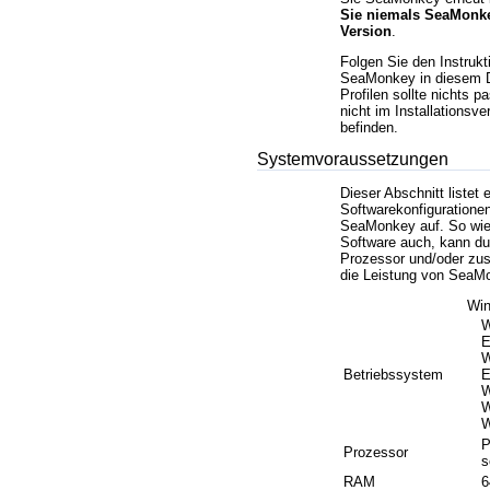
Sie niemals SeaMonke
Version
.
Folgen Sie den Instruk
SeaMonkey in diesem 
Profilen sollte nichts p
nicht im Installations
befinden.
Systemvoraussetzungen
Dieser Abschnitt liste
Softwarekonfiguratione
SeaMonkey auf. So wie 
Software auch, kann du
Prozessor und/oder zus
die Leistung von SeaM
Wi
W
E
W
Betriebssystem
E
W
W
W
P
Prozessor
s
RAM
6