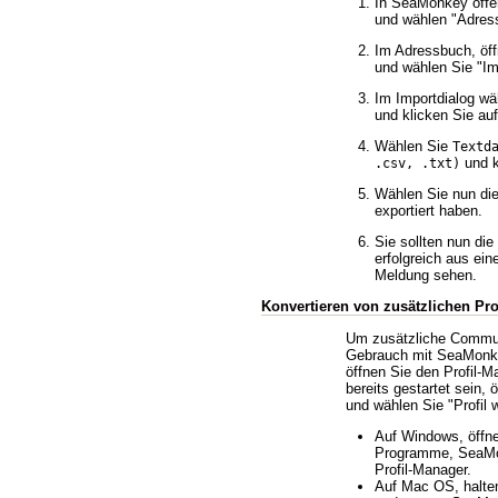
In SeaMonkey öffe
und wählen
Adres
Im Adressbuch, öf
und wählen Sie
Im
Im Importdialog wä
und klicken Sie auf
Wählen Sie
Textd
und k
.csv, .txt)
Wählen Sie nun die
exportiert haben.
Sie sollten nun die
erfolgreich aus eine
Meldung sehen.
Konvertieren von zusätzlichen Pro
Um zusätzliche Communi
Gebrauch mit SeaMonke
öffnen Sie den Profil-
bereits gestartet sein,
und wählen Sie
Profil 
Auf Windows, öffne
Programme, SeaMo
Profil-Manager.
Auf Mac OS, halten