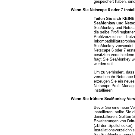
gespeichert haben, sind
Wenn Sie Netscape 6 oder 7 instal
Teilen Sie sich KEINE
SeaMonkey und Netsca
SeaMonkey und Netscape
die selbe Profilregistri
Profilverzeichnis. Trot
Inkompatibilitätsprob
SeaMonkey verwendet a
Netscape 6 oder 7 erstel
besitzten verschiedene 
fragt Sie SeaMonkey we
werden soll.
Um zu verhindert, das
versehen ihr Netscape P
erzeugen Sie ein neues 
Netscape Profil Manag
installieren.
Wenn Sie frühere SeaMonkey Versi
Bevor Sie eine neue V
installieren, sollte Sie 
deinstallieren. Sollten 
Erweiterungen von Dritta
(zB den Spellchecker), 
Installationsverzeichni
Sie SeaMonkey erneut i