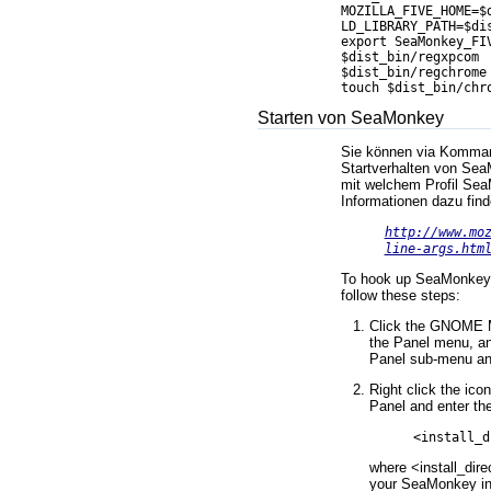
MOZILLA_FIVE_HOME=$d
LD_LIBRARY_PATH=$dis
export SeaMonkey_FIV
$dist_bin/regxpcom

$dist_bin/regchrome

Starten von SeaMonkey
Sie können via Komman
Startverhalten von Sea
mit welchem Profil Sea
Informationen dazu find
http://www.mo
line-args.htm
To hook up SeaMonkey
follow these steps:
Click the GNOME M
the Panel menu, an
Panel sub-menu an
Right click the ic
Panel and enter th
<install_d
where <install_direc
your SeaMonkey ins