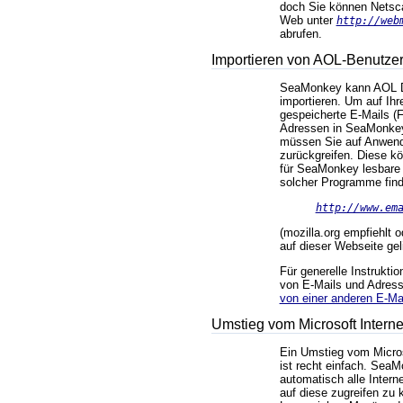
doch Sie können Netsc
Web unter
http://web
abrufen.
Importieren von AOL-Benutze
SeaMonkey kann AOL Da
importieren. Um auf Ih
gespeicherte E-Mails (F
Adressen in SeaMonkey
müssen Sie auf Anwendu
zurückgreifen. Diese k
für SeaMonkey lesbare 
solcher Programme find
http://www.em
(mozilla.org empfiehlt o
auf dieser Webseite ge
Für generelle Instrukti
von E-Mails und Adress
von einer anderen E-M
Umstieg vom Microsoft Interne
Ein Umstieg vom Micros
ist recht einfach. SeaM
automatisch alle Intern
auf diese zugreifen zu 