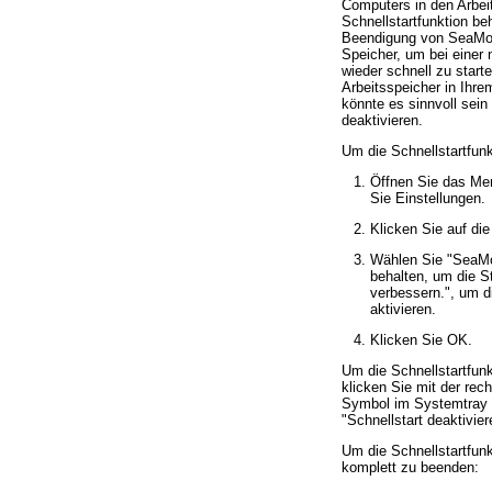
Computers in den Arbei
Schnellstartfunktion be
Beendigung von SeaMon
Speicher, um bei einer
wieder schnell zu starte
Arbeitsspeicher in Ihr
könnte es sinnvoll sein
deaktivieren.
Um die Schnellstartfunk
Öffnen Sie das Me
Sie Einstellungen.
Klicken Sie auf die
Wählen Sie
SeaMo
behalten, um die S
verbessern.
, um d
aktivieren.
Klicken Sie OK.
Um die Schnellstartfunk
klicken Sie mit der rec
Symbol im Systemtray 
"Schnellstart deaktivier
Um die Schnellstartfu
komplett zu beenden: