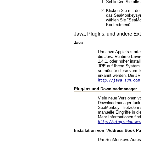
Schließen Sie all
Klicken Sie mit de
das SeaMonkeysym
wählen Sie "SeaM
Kontextmenü.
Java, PlugIns, und andere Ext
Java
Um Java Applets start
die Java Runtime Envir
1.4.1. oder höher install
JRE auf Ihrem System be
so müsste diese vom I
erkannt werden. Die JR
http://java.sun.com
Plug-Ins und Downloadmanager
Viele neue Versionen v
Downloadmanager funkti
SeaMonkey. Trotzdem s
manuelle Eingriffe in di
Mehr Informationen find
http://plugindoc.mo
Installation von "Address Book P
Um SeaMonkeys Adress