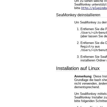
Um zu sehen welche Int
SeaMonkey unterstützt
bitte
http://plugindo
SeaMonkey deinstallieren
Um SeaMonkey zu deins
Entfernen Sie die 
/Users/
<ihrbenu
(aber lassen Sie d
Entfernen Sie die 
aus
Registry
/Users/<ihrbenu
Entfernen Sie Se
installieren Ordner
Installation auf Linux
Anmerkung
: Diese Ins
Grundlage die bash she
nicht verwenden, ändern
dementsprechend.
Um SeaMonkey mittels 
SeaMonkey Installer zu i
bitte folgenden Schritte