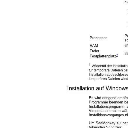
ko
P
Prozessor
sc
RAM
6
Freier
2
†
Festplattenplatz
†
Während der Installatio
für temporäre Dateien be
Installation abgeschlosse
temporären Dateien wied
Installation auf Window
Es wird dringend empfoh
Programme beenden be
Installationsprogramm 
Virusscanner sollte wä
Installtionsvorganges ni
Um SeaMonkey zu instal
folgenden Schritten: