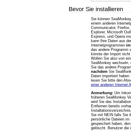
Bevor Sie installieren
Sie können SeaMonkey
einem anderen Interne
Communicator, Firefox, 
Explorer, Microsoft Out
Express, und Opera ins
kann Ihre Daten aus de
Internetprogrammen
im
das andere Programm vo
könnte der Import nicht
Wollen Sie also von e
SeaMonkey wechseln, e
Sie das andere Progra
nachdem
Sie SeaMonkey
Daten importiert haben.
lesen Sie bitte den Abs
einer anderen Internet
Anmerkung:
Um Inkomp
früheren SeaMonkey Ve
wird Sie das Installat
Entfernen bereits vorh
Installationsverzeichnis
Sie mit NEIN falls Sie i
persönliche Dateien im 
gespeichert haben, den
gelöscht. Benutzer die 