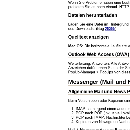
Wenn Sie Probleme haben eine besti
probieren Sie es noch einmal. HTTP 
Dateien herunterladen
Laden Sie eine Datei im Hintergrund
des Downloads. (Bug
28385
)
Quelltext anzeigen
Mac OS:
Die horizontale Laufleiste 
Outlook Web Access (OWA)
Weiterleitung, Antworten, Alle Antw
Anzeichen dafür sehen Sie in der St
PopUp-Manager > PopUps von dieser
Messenger (Mail und 
Allgemeine Mail und News 
Beim Verschieben oder Kopieren eine
IMAP nach irgend einen anderen 
POP nach POP (inklusive Lokale
POP nach IMAP: Nachrichtenbes
Kopieren von Newsgroup-Nachric
Mail & Newsgroup-Account-Einstellun