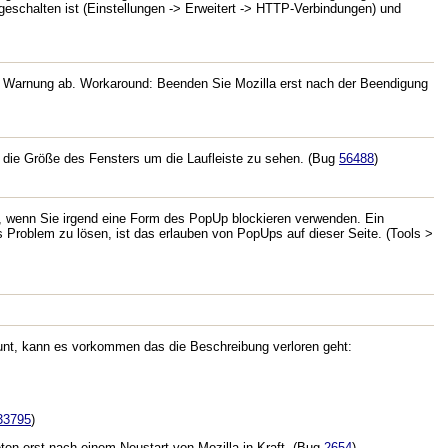
schalten ist (Einstellungen -> Erweitert -> HTTP-Verbindungen) und
ne Warnung ab. Workaround: Beenden Sie Mozilla erst nach der Beendigung
ie die Größe des Fensters um die Laufleiste zu sehen. (Bug
56488
)
nn, wenn Sie irgend eine Form des PopUp blockieren verwenden. Ein
 Problem zu lösen, ist das erlauben von PopUps auf dieser Seite. (Tools >
count, kann es vorkommen das die Beschreibung verloren geht:
33795
)
ten erst nach einem Neustart von Mozilla in Kraft. (Bug
2654
)