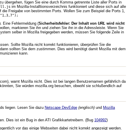
zu übergehen, fügen Sie eine durch Komma getrennte Liste aller Ports in
im Mozilla-Installtionsverzeichnis funktioniert und diese sich auf alle
all.js
uf die Freigabe von bestimmten Ports. Wollen Sie zum Beispiel die Ports 1,
"1,3,7");
). Eine Fehlermeldung (
Sicherheitsfehler: Der Inhalt von
URL
wird nicht
ollen, markieren Sie ihn und ziehen Sie ihn in die Adressleiste. Wenn Sie
System selber in Mozilla freigegeben werden, müssen Sie folgende Zeile in
en. Sollte Mozilla nicht korrekt funktionieren, überprüfen Sie die
, dann sollten Sie dem zustimmen. Dies wird benötigt damit Mozilla mit dem
mmunizieren kann.
om), warnt Mozilla nicht. Dies ist bei langen Benutzernamen gefährlich da
nnten, Sie würden mozilla.org besuchen, obwohl sie schlußendlich auf
rds liegen. Lesen Sie dazu
Netscape DevEdge
(englisch)
und
Mozilla
. Dies ist ein Bug in den ATI Grafikkartetreibern. (Bug
104992
)
entlich vor das einige Webseiten dabei nicht korrekt angezeigt werden.