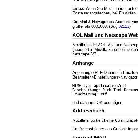
Linux:
Wenn Sie Mozilla nicht unter
Postausgangsfaches, bei Enwürfen, V
Die Mail & Newsgroups-Account-Einst
größer als 800x600. (Bug
82122
)
AOL Mail und Netscape Web
Mozilla bindet AOL Mail und Netscap
(headers) in Mozilla zu sehen, doch
Netscape 6/7.
Anhänge
Angehängte RTF-Dateien in Emails w
Bearbeiten>Einstellungen>Navigator
MIME-Typ: 
application/rtf
Beschreibung: 
Rich Text Docume
Erweiterung: 
rtf
und dann mit OK bestätigen.
Addressbuch
Mozilla importiert keine Communicat
Um Adressbücher aus Outlook importi
Pop
und IMAP