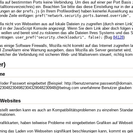
lla auf bestimmten Ports keine Verbindung. Um dies auf einer per Port Basis 
nstalltionsverzeichnis) ein. Beachten Sie bitte das diese Einstellung nur in der
rungen an der
(in Ihrem Profileordner) haben keinerlei Auswirkung a
prefs.js
ende Zeile einfügen:
pref("network.security.ports.banned.override", 
la nicht von Webseiten aus auf lokale Dateien zu zugreifen (durch einen Link
rd in der JavaScript Konsole angezeigt. Wenn Sie dem Link aber doch folgen w
 wollen und bereit sind zu riskieren das alle Dateien Ihres Systems und das 
eintragen.
(Bug
84128
)
user_pref("security.checkloaduri", false);
nige Software Firewalls, Mozilla nicht korrekt auf das Internet zugreifen lass
 zB ZoneAlarm eine Warnung ausgeben, dass Mozilla als Server gestartet wird
lcher die Verbindung mit sicheren Web- und Mailservern steuert, richtig ko
r)
me
/oder Passwort eingebettet (Beispiel: http://benutzername:passwort@domain.c
4230482304982304329048230948@betrug.com unerfahrene Benutzer glauben kö
 Websites
gestellt werden kann es auch an Kompatibilitätsproblemen zu einzelnen Standa
mationen.
fikkarten, haben teilweise Probleme mit eingebetteten Grafiken auf Webseiten
ing das Laden von Webseiten signifikant beschleunigen kann, kommt es geleg