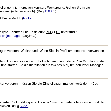
ellungen nicht drucken konnten. Workaround: Gehen Sie in die
senden" (oder so ähnlich). (Bug
130083
)
d Druck-Modul. (
buglist
)
ueType Schriften und PostScript/
PDF
/
PCL
unterstützt.
t project pages
(
englisch
).
llungen verloren. Workaround: Wenn Sie ein Profil umbenennen, verwenden
 dann können Sie dennoch Ihr Profil benutzen. Starten Sie Mozilla von der
 und starten Sie die Installation ein zweites Mal, um den Profil Manager
l konvertieren, müssen Sie die Einstellungen manuell verändern. (Bug
einerlei Rückmeldung aus. Da eine SmartCard relativ langsam ist und der
tioniert. (Bug
52321
)