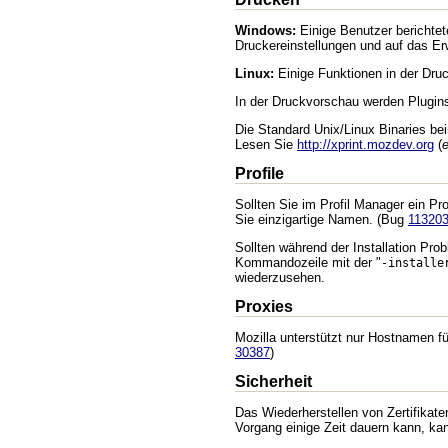
Windows:
Einige Benutzer berichte
Druckereinstellungen und auf das Er
Linux:
Einige Funktionen in der Dru
In der Druckvorschau werden Plugin
Die Standard Unix/Linux Binaries b
Lesen Sie
http://xprint.mozdev.org
(
e
Profile
Sollten Sie im Profil Manager ein P
Sie einzigartige Namen. (Bug
11320
Sollten während der Installation Pro
Kommandozeile mit der "
-installe
wiederzusehen.
Proxies
Mozilla unterstützt nur Hostnamen fü
30387
)
Sicherheit
Das Wiederherstellen von Zertifikat
Vorgang einige Zeit dauern kann, kan