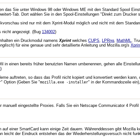
ten das Sie unter Windows 98 oder Windows ME mit den Standard Spool Einst
weitert-Tab. Dort wählen Sie in den Spool-Einstellungen "Direkt zum Drucker 
ckvorschau sind nur mit dem Xprint-Modul möglich und nicht mit dem Standar
s nicht angezeigt. (Bug
134002
)
einhalten ein Druckmodul namens
Xprint
welches
CUPS
,
LPRng
,
MathML
, Tr
nglisch
) für eine genaue und sehr detaillierte Anleitung und Mozilla.org's
Xprin
rofil in einen bereits früher benutzten Namen umbenennen, gehen alle Einste
3
)
bleme auftreten, so dass das Profil nicht kopiert und konvertiert werden kann,
" Option (Geben Sie "
" in der Kommandozeile ein),
r
mozilla.exe -installer
r manuell eingestellte Proxies. Falls Sie ein Netscape Communicator 4 Profi
en auf einer SmartCard kann einige Zeit dauern. Währenddessen gibt Mozilla k
n leicht der Eindruck entstehen das der Wiederherstellungsversuch nicht funk