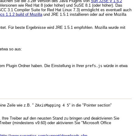
brauchen Sie die 3.2er Version des Java Plugins von
Sun J2SE v 1.5.2
 Versionen wie Red Hat 8 (oder höher) und SuSE 8.1 (oder höher). Das
(GCC 3.1 Compiler Suite for Red Hat Linux 7.3) ermöglicht es eventuell auch
cs 1.1.2 build of Mozilla
und JRE 1.5.1 installieren oder auf eine Mozilla
htet. Für beste Ergebnisse wird JRE 1.5.1 empfohlen. Mozilla wurde mit
 etwa so aus:
m Plugin Ordner haben. Die Einstellung in Ihrer
würde in etwa
prefs.js
ne Zeile wie z.B. "
" in die "Pointer section"
ZAxisMapping 4 5
 Ihre Treiber auf den neusten Stand zu bringen und deaktivieren Sie
eiber (mindestens v9.60) oder aktivieren Sie "Microsoft Office
:
http://www.synaptics.com/support/downloads.cfm
.