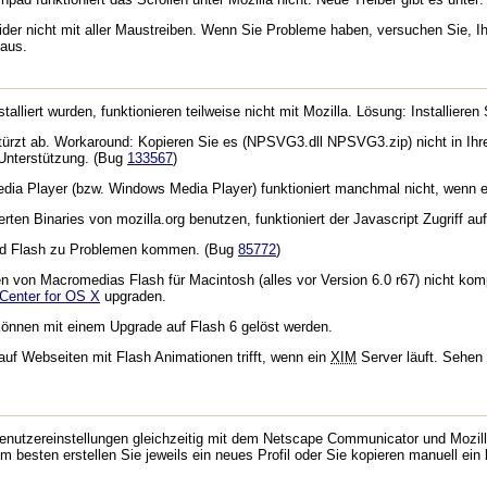
eider nicht mit aller Maustreiben. Wenn Sie Probleme haben, versuchen Sie, Ih
aus.
stalliert wurden, funktionieren teilweise nicht mit Mozilla. Lösung: Installieren
rzt ab. Workaround: Kopieren Sie es (NPSVG3.dll NPSVG3.zip) nicht in Ih
-Unterstützung. (Bug
133567
)
edia Player (bzw. Windows Media Player) funktioniert manchmal nicht, wenn e
ten Binaries von mozilla.org benutzen, funktioniert der Javascript Zugriff auf
nd Flash zu Problemen kommen. (Bug
85772
)
nen von Macromedias Flash für Macintosh (alles vor Version 6.0 r67) nicht kom
Center for OS X
upgraden.
können mit einem Upgrade auf Flash 6 gelöst werden.
auf Webseiten mit Flash Animationen trifft, wenn ein
XIM
Server läuft. Sehen
 Benutzereinstellungen gleichzeitig mit dem Netscape Communicator und Mozil
 besten erstellen Sie jeweils ein neues Profil oder Sie kopieren manuell e