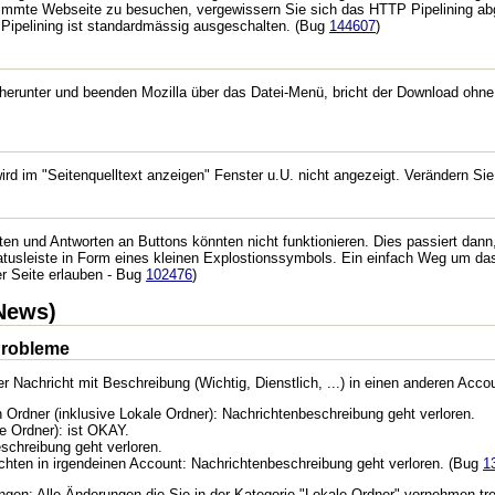
mmte Webseite zu besuchen, vergewissern Sie sich das HTTP Pipelining abge
Pipelining ist standardmässig ausgeschalten. (Bug
144607
)
 herunter und beenden Mozilla über das Datei-Menü, bricht der Download oh
wird im "Seitenquelltext anzeigen" Fenster u.U. nicht angezeigt. Verändern S
orten und Antworten an Buttons könnten nicht funktionieren. Dies passiert da
atusleiste in Form eines kleinen Explostionssymbols. Ein einfach Weg um das
 Seite erlauben - Bug
102476
)
News)
Probleme
r Nachricht mit Beschreibung (Wichtig, Dienstlich, ...) in einen anderen Ac
Ordner (inklusive Lokale Ordner): Nachrichtenbeschreibung geht verloren.
 Ordner): ist OKAY.
chreibung geht verloren.
hten in irgendeinen Account: Nachrichtenbeschreibung geht verloren. (Bug
1
gen: Alle Änderungen die Sie in der Kategorie "Lokale Ordner" vornehmen tre