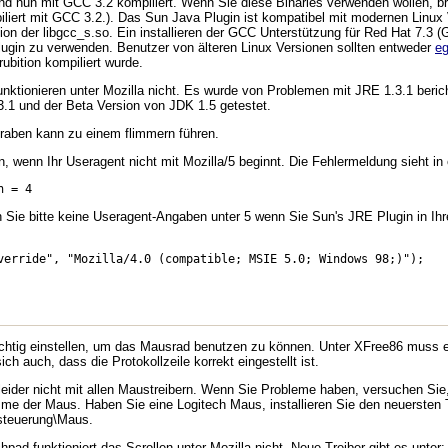
sind nun mit GCC 3.2 kompiliert. Wenn Sie diese Binaries verwenden wollen, 
liert mit GCC 3.2.). Das Sun Java Plugin ist kompatibel mit modernen Linux
sion der libgcc_s.so. Ein installieren der GCC Unterstützung für Red Hat 7.3 
Plugin zu verwenden. Benutzer von älteren Linux Versionen sollten entweder
eg
rubition kompiliert wurde.
nktionieren unter Mozilla nicht. Es wurde von Problemen mit JRE 1.3.1 beric
3.1 und der Beta Version von JDK 1.5 getestet.
aben kann zu einem flimmern führen.
, wenn Ihr Useragent nicht mit Mozilla/5 beginnt. Die Fehlermeldung sieht in
n = 4
e bitte keine Useragent-Angaben unter 5 wenn Sie Sun's JRE Plugin in Ihre
verride", "Mozilla/4.0 (compatible; MSIE 5.0; Windows 98;)");
chtig einstellen, um das Mausrad benutzen zu können. Unter XFree86 muss ei
ch auch, dass die Protokollzeile korrekt eingestellt ist.
 leider nicht mit allen Maustreibern. Wenn Sie Probleme haben, versuchen Sie,
e der Maus. Haben Sie eine Logitech Maus, installieren Sie den neuersten Tr
msteuerung\Maus.
pad funktioniert das Scrollen unter Mozilla nicht. Neue Treiber gibt es unter