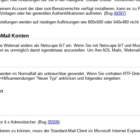
 einem Account der über root-Benutzerrechte verfügt installieren, kann es
orlagen oder bei generellen Authentifikationen auftreten. (Bug
49397
)
ellungen werden auf niedrigen Auflösungen wie 800x600 oder 640x480 nicht ko
Mail Konten
e Webmail anders als Netscape 6/7 ein. Wenn Sie mit Netscape 6/7 und Mozil
 ist es unmöglich damit irgendetwas anzustellen. Um Ihre AOL Mails, Webma
erden im Normalfall als unbrauchbar gesendet. Wenn Sie vorhaben RTF-Doku
>Hilfsanwendungen "Neuer Typ" anklicken und folgendes eingeben:
nt
or 4.x Adressbücher. (Bug
35509
)
eren zu können, muss der Standard-Mail-Client im Microsoft Internet Explorer