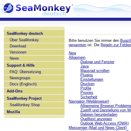
SeaMonkey deutsch
Über SeaMonkey
Bitte benutzen Sie immer den
Bugzil
genannten
ist. Die
Regeln zur Fehle
Download
Versionen
New
Allgemein
News
Dialoge und Fenster
Support & Hilfe
Java
Mausrad scrollen
FAQ: Übersetzung
Plugins
Newsgroups
Einstellungen
Drucken
Docs (Englisch)
Profile
Add-Ons
Proxies
Sicherheit
SeaMonkey Project
Navigator (Webbrowser)
SeaMonkey Shop
Allgemeine Browser Problem
Zugriff und Darstellung von W
Mozilla
Dateien herunterladen
Quelltext anzeigen
Outlook Web Access (OWA)
Messenger (Mail und News Client)