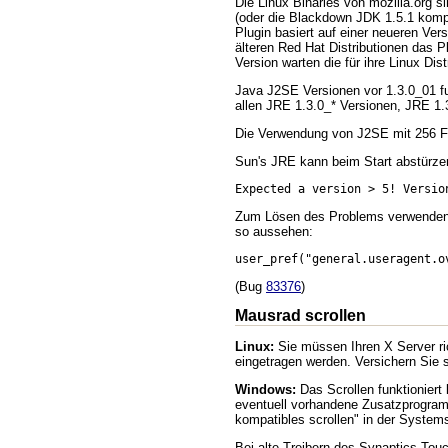
Die Linux Binaries von mozilla.org 
(oder die Blackdown JDK 1.5.1 kompi
Plugin basiert auf einer neueren Ver
älteren Red Hat Distributionen das 
Version warten die für ihre Linux Dist
Java J2SE Versionen vor 1.3.0_01 fu
allen JRE 1.3.0_* Versionen, JRE 1.
Die Verwendung von J2SE mit 256 Fr
Sun's JRE kann beim Start abstürzen
Expected a version > 5! Versio
Zum Lösen des Problems verwenden Si
so aussehen:
user_pref("general.useragent.o
(Bug
83376
)
Mausrad scrollen
Linux:
Sie müssen Ihren X Server ri
eingetragen werden. Versichern Sie si
Windows:
Das Scrollen funktioniert
eventuell vorhandene Zusatzprogramm
kompatibles scrollen" in der Syste
Bei alte Treibern des Synaptics Touch