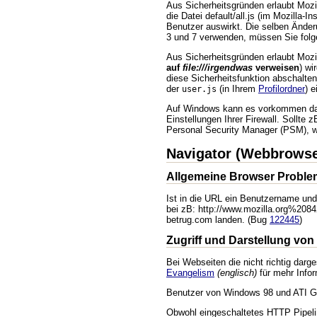
Aus Sicherheitsgründen erlaubt Mozi
die Datei default/all.js (im Mozilla-I
Benutzer auswirkt. Die selben Ände
3 und 7 verwenden, müssen Sie folg
Aus Sicherheitsgründen erlaubt Mozil
auf
file:///irgendwas
verweisen
) wi
diese Sicherheitsfunktion abschalten
der
(in Ihrem
Profilordner
) 
user.js
Auf Windows kann es vorkommen das ei
Einstellungen Ihrer Firewall. Sollte
Personal Security Manager (PSM), we
Navigator (Webbrowse
Allgemeine Browser Proble
Ist in die URL ein Benutzername und
bei zB: http://www.mozilla.org%208
betrug.com landen. (Bug
122445
)
Zugriff und Darstellung von
Bei Webseiten die nicht richtig dar
Evangelism
(englisch)
für mehr Infor
Benutzer von Windows 98 und ATI Gra
Obwohl eingeschaltetes HTTP Pipelin