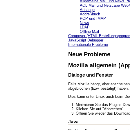
Allgemeine Mail und News P
AOL Mail und Netscape WebM
Anhänge
Addreßbuch
POP und IMAP
News
LDAP
Offline Mail
Composer (HTML Erstellungsprogr
JavaScript Debugger
Internationale Probleme
Neue Probleme
Mozilla allgemein (Ap
Dialoge und Fenster
Falls Mozilla hängt, aber anscheinend
abgebrochen (bzw. bestätigt) haben. 
Dies kann unter Linux auch beim Do
Minimieren Sie das Plugins Dow
Klicken Sie auf "Abbrechen".
Öffnen Sie wieder das Download
Java