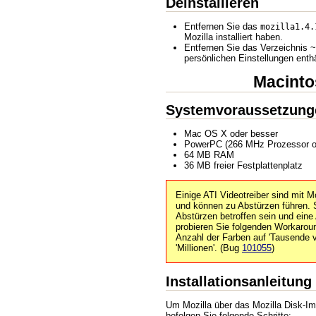
Deinstallieren
Entfernen Sie das
mozilla1.4.
Mozilla installiert haben.
Entfernen Sie das Verzeichnis ~
persönlichen Einstellungen enthä
Macinto
Systemvoraussetzung
Mac OS X oder besser
PowerPC (266 MHz Prozessor od
64 MB RAM
36 MB freier Festplattenplatz
Einige ATI Videotreiber sind mit M
und können zu Abstürzen führen. 
Abstürzen betroffen sein und eine
probieren Sie folgenden Workaroun
Anzahl der Farben auf 'Tausende v
'Millionen'. (Bug
101055
)
Installationsanleitun
Um Mozilla über das Mozilla Disk-Ima
befolgen Sie folgende Schritte: