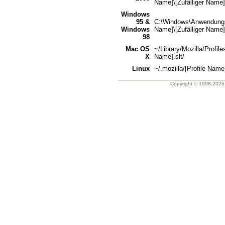
Name]\[Zufälliger Name].
Windows
95 &
C:\Windows\Anwendungsda
Windows
Name]\[Zufälliger Name].
98
Mac OS
~/Library/Mozilla/Profile
X
Name].slt/
Linux
~/.mozilla/[Profile Name]
Copyright © 1998-202