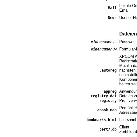
Lokale O
Mail
Email
Usenet N
News
Dateien
Passwort
einenummer
.s
Formular-
einenummer
.w
XPCOM A
Registrati
Mozilla d
nächsten 
.autoreg
neuinstall
Komponen
halten soll
Anwendun
appreg
Dateien z
registry.dat
Profilverw
registry
Persönlic
abook.mab
Adressbu
Lesezeic
bookmarks.html
Client
cert7.db
Zertifika