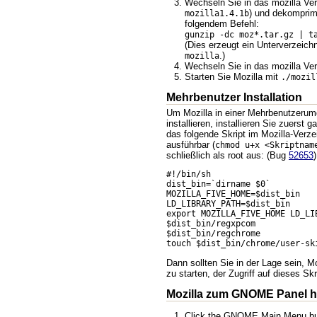
Wechseln Sie in das mozilla Ver
) und dekomprim
mozilla1.4.1b
folgendem Befehl:
gunzip -dc moz*.tar.gz | t
(Dies erzeugt ein Unterverzeic
.)
mozilla
Wechseln Sie in das mozilla Ver
Starten Sie Mozilla mit
./mozil
Mehrbenutzer Installation
Um Mozilla in einer Mehrbenutzerum
installieren, installieren Sie zuerst 
das folgende Skript im Mozilla-Verz
ausführbar (
chmod u+x <Skriptnam
schließlich als root aus: (Bug
52653
)
#!/bin/sh 

dist_bin=`dirname $0`

MOZILLA_FIVE_HOME=$dist_bin

LD_LIBRARY_PATH=$dist_bin

export MOZILLA_FIVE_HOME LD_LIB
$dist_bin/regxpcom

$dist_bin/regchrome

Dann sollten Sie in der Lage sein, M
zu starten, der Zugriff auf dieses Skr
Mozilla zum GNOME Panel h
Click the GNOME Main Menu but