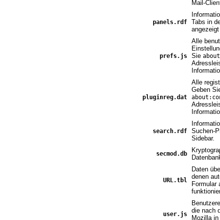
Mail-Clien
Informati
Tabs in d
panels.rdf
angezeigt
Alle benut
Einstellu
Sie
prefs.js
about
Adresslei
Informatio
Alle regis
Geben Si
pluginreg.dat
about:co
Adresslei
Informatio
Informati
Suchen-Pl
search.rdf
Sidebar.
Kryptogra
secmod.db
Datenban
Daten übe
denen au
URL.tbl
Formular a
funktionie
Benutzere
die nach 
user.js
Mozilla in