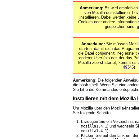
Anmerkung:
Es wird empfohlen d
von Mozilla deinstallieren, bev
installieren. Dabei werden keine 
Cookies oder andere Information d
gespeichert sind, g
Anmerkung:
Sie müssen Mozill
starten, damit sich das Programm
die Datei
erstellt
component.reg
anderer User (als der, der das Pro
Mozilla zuerst startet, kommt es
49345
)
Anmerkung:
Die folgenden Anweisu
die bash-shell. Wenn Sie eine ander
Sie bitte die Kommandos entspreche
Installieren mit dem Mozilla I
Um Mozilla über den Mozilla-Installer
Sie folgende Schritte:
Erzeugen Sie ein Verzeichnis n
) und wechseln Si
mozilla1.4.1
).
mozilla1.4.1
Klicken Sie auf den Link um den 