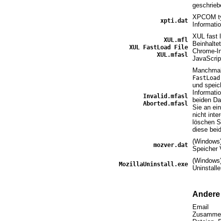
geschrieb
XPCOM ty
xpti.dat
Informati
XUL fast l
XUL.mfl
Beinhaltet
XUL FastLoad File
Chrome-In
XUL.mfasl
JavaScrip
Manchmal 
FastLoad
und speic
Informati
Invalid.mfasl
beiden Da
Aborted.mfasl
Sie an ei
nicht inte
löschen S
diese bei
(Windows
mozver.dat
Speicher 
(Windows)
MozillaUninstall.exe
Uninstalle
Andere
Email
Zusammen