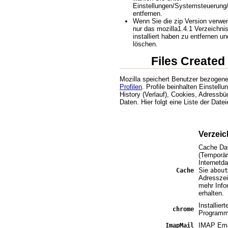
Einstellungen/Systemsteuerung/
entfernen.
Wenn Sie die zip Version verwe
nur das mozilla1.4.1 Verzeichni
installiert haben zu entfernen un
löschen.
Files Created
Mozilla speichert Benutzer bezogen
Profilen
. Profile beinhalten Einstell
History (Verlauf), Cookies, Adressbü
Daten. Hier folgt eine Liste der Datei
Verzeic
Cache Da
(Temporä
Internetd
Sie
Cache
about
Adresszei
mehr Info
erhalten.
Installie
chrome
Program
IMAP Ema
ImapMail