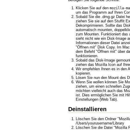
Klicken Sie auf den
mozilla-ma
um das Programm auf Ihren Com
Sobald Sie die .dmg.gz Datei he
ziehen Sie sie auf den Stuffit 
Dekomprimieren. Sollte das Dis
automatisch mounten, doppelkli
zum Mounten. Funktioniert das a
sieht nicht wie ein Disk-Image a
Informationen dieser Datei anze
"Öffnen mit" Disk Copy. Im Mac
dem Befehl "Öffnen mit" über 
funktionieren.
Sobald das Disk-Image gemounte
ziehen das Mozilla Icon auf Ihr
Wir empfehlen Ihnen es in den
kopieren.
Lösen Sie nun den Mount des D
Wenn Sie wollen können Sie Mozi
ziehen, um einen schnellen Zugr
möchten vielleicht auch das Moz
ist. Dies ermöglichen Sie mit Hi
Einstellungen (Web Tab).
Deinstallieren
Löschen Sie den Ordner "Mozilla
/Users/yourusername/Library
Löschen Sie die Datei "Mozilla R