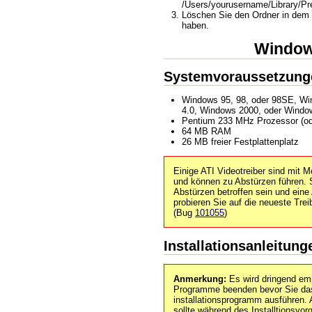
/Users/yourusername/Library/Pr
Löschen Sie den Ordner in dem Si
haben.
Windo
Systemvoraussetzung
Windows 95, 98, oder 98SE, W
4.0, Windows 2000, oder Wind
Pentium 233 MHz Prozessor (ode
64 MB RAM
26 MB freier Festplattenplatz
Einige ATI Videotreiber sind mit M
und können zu Abstürzen führen. 
Abstürzen betroffen sein und eine
probieren Sie auf die neueste Tre
(Bug
101055
)
Installationsanleitung
Anmerkung:
Es wird dringend emp
Programme beenden bevor Sie da
installationsprogramm ausführen.
sollte während des Installtionsvor