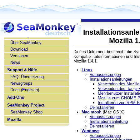
Installationsanle
SeaMonkey deutsch
Mozilla 1
Über SeaMonkey
Download
Dieses Dokument beschreibt die Sy
Versionen
Kompatibilitätsinformationen und Inst
Mozilla 1.4.1.
News
Support & Hilfe
Linux
Voraussetzungen
FAQ: Übersetzung
Installationsanleitungen
Newsgroups
Verwenden des Mozilla 
Verwenden des .tar.gz 
Docs (Englisch)
Mehrbenutzer Installati
Add-Ons
Mozilla zum GNOME Pa
Installieren von RPM B
SeaMonkey Project
Deinstallieren
SeaMonkey Shop
Macintosh
(Mac OS X)
Voraussetzungen
Mozilla
Installationsanleitung
Deinstallieren
Windows
Voraussetzungen