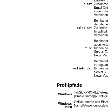
Dateien. B
Zusammen
*
.msf
Email-Ord
in den Im
Verzeichn
Beinhaltet
den derzei
Zu finden
rules.dat
ImapMail 
Verzeichn
Beinhaltet
abonnier
für den de
*
.rc
Server. Z
News Verz
Beinhaltet
verfügba
für den de
hostinfo.dat
Server. Z
News Verz
Profilpfade
%USERPROFILE%\Anwend
Windows
[Profile Name]\[Zufällige
C:\Dokumente und Einst
Windows
Name]\Anwendungsdaten\M
2000