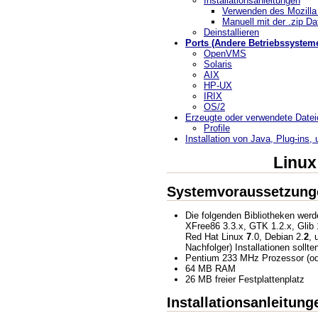
Installationsanleitungen
Verwenden des Mozilla 
Manuell mit der .zip Dat
Deinstallieren
Ports (Andere Betriebssystem
OpenVMS
Solaris
AIX
HP-UX
IRIX
OS/2
Erzeugte oder verwendete Datei
Profile
Installation von Java, Plug-ins,
Linux
Systemvoraussetzung
Die folgenden Bibliotheken werde
XFree86 3.3.x, GTK 1.2.x, Glib 
Red Hat Linux
7
.0, Debian 2.
2
,
Nachfolger) Installationen sollte
Pentium 233 MHz Prozessor (ode
64 MB RAM
26 MB freier Festplattenplatz
Installationsanleitung