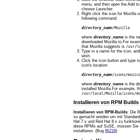
menu, and then open the Add t
choose Launcher.
Right click the icon for Mozilla 
following command:
directory_name
/Mozilla
where
directory_name
is the na
downloaded Mozilla to.For exampl
that Mozilla suggests is
/usr/l
Type in a name for the icon, an
wish.
Click the icon button and type in
icon's location:
directory_name
/icons/mozic
where
directory_name
is the di
installed Mozilla.For example, th
/usr/local/Mozilla/icons/m
Installieren von RPM Builds
Installieren von RPM-Builds
: Die 
so gemacht worden um mit Standard-
Hat 7.x und Red Hat 8.x zu funktion
diese RPMs auf SuSE, müssen Sie
installieren. (Bug
85218
)