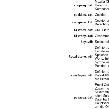
Mozilla X
Datei zur
compreg.dat
Komponen
Cookies
cookies.txt
Cookie-
u
cookperm.txt
Berechtig
URL Histo
history.dat
Gesammel
history.mab
Schlüsse
key3.db
Definiert 
Fensterei
Speichert
localstore.rdf
Werte. In
Symbollei
Position, 
Definiert 
Datei-MIM
mimeTypes.rdf
die
Hilfs
Email Ord
Zusammen
bestimmte
allen Mai
panacea.dat
Datenban
Hauptsäch
um die Or