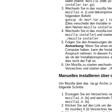
laden (Name:
mozilla-i686-pc
).
installer.tar.gz
Wechseln Sie in das mozilla Ver
) und dekomprimie
mozilla1.4.1
folgendem Befehl:
gunzip -dc moz*.tar.gz | t
(Dies verschiebt den Installer in
dem Namen
mozilla-installe
Wechseln Sie in das mozilla-inst
) und starte
mozilla-installer
./mozilla-installer
Folgen Sie den Anweisungen des
Anmerkung:
Wenn Sie einen e
Computer haben, kann die Install
Anspruch nehmen. In diesem Fa
als ob der Installationsprozess 
dies nicht der Fall ist.
Um Mozilla zu starten wechseln 
Verzeichnis und starten über
./
Manuelles installieren über d
Um Mozilla über das .tar.gz Archiv zu
folgende Schritte:
Erzeugen Sie ein Verzeichnis n
) und wechseln S
mozilla1.4.1b
).
mozilla1.4.1b
Klicken Sie auf den Link um die 
Ihr mozilla1.4.1b Verzeichnis he