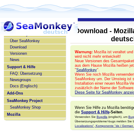
Download - Mozill
SeaMonkey deutsch
deutsc
Über SeaMonkey
Download
Warnung:
Mozilla ist veraltet und
Versionen
wird nicht mehr entwickelt!
News
Neue Versionen des Gesamtpake
aus dem Hause Mozilla heißen jet
Support & Hilfe
"
SeaMonkey
".
FAQ: Übersetzung
Wenn Sie noch Mozilla verwenden, 
SeaMonkey um. Der Umsteig ist so
Newsgroups
Installation einer neuen Mozilla-Ve
Docs (Englisch)
zusätzlich der Name der Software
Diese Seite für SeaMonkey anzei
Add-Ons
SeaMonkey Project
SeaMonkey Shop
Wenn Sie Hilfe zu Mozilla benötig
die
Support & Hilfe
-Seiten
.
Mozilla
Verwenden Sie
Bugzilla
(englisch), um
Bug
Übersetzungsprobleme/-bugs melden Sie bi
Localizations", Komponente "de / German l