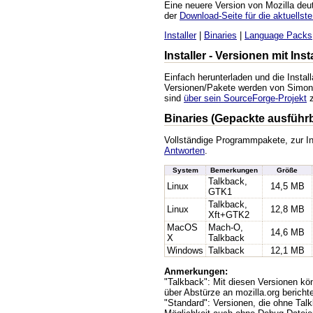
Eine neuere Version von Mozilla de
der
Download-Seite für die aktuellste
Installer
|
Binaries
|
Language Packs
Installer - Versionen mit In
Einfach herunterladen und die Install
Versionen/Pakete werden von Simon 
sind
über sein SourceForge-Projekt
z
Binaries (Gepackte ausführ
Vollständige Programmpakete, zur In
Antworten
.
System
Bemerkungen
Größe
Talkback,
Linux
14,5 MB
GTK1
Talkback,
Linux
12,8 MB
Xft+GTK2
MacOS
Mach-O,
14,6 MB
X
Talkback
Windows
Talkback
12,1 MB
Anmerkungen:
"Talkback": Mit diesen Versionen kö
über Abstürze an mozilla.org bericht
"Standard": Versionen, die ohne Tal