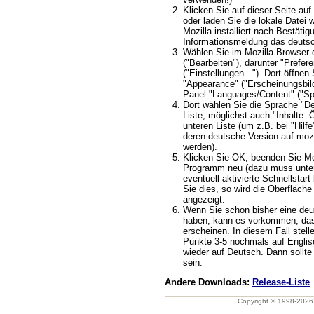
Klicken Sie auf dieser Seite auf 
oder laden Sie die lokale Datei 
Mozilla installiert nach Bestätig
Informationsmeldung das deuts
Wählen Sie im Mozilla-Browser 
("Bearbeiten"), darunter "Prefere
("Einstellungen..."). Dort öffnen
"Appearance" ("Erscheinungsbild
Panel "Languages/Content" ("Spr
Dort wählen Sie die Sprache "D
Liste, möglichst auch "Inhalte: 
unteren Liste (um z.B. bei "Hilf
deren deutsche Version auf mozi
werden).
Klicken Sie OK, beenden Sie Moz
Programm neu (dazu muss unte
eventuell aktivierte Schnellstar
Sie dies, so wird die Oberfläch
angezeigt.
Wenn Sie schon bisher eine deu
haben, kann es vorkommen, dass
erscheinen. In diesem Fall stelle
Punkte 3-5 nochmals auf Englis
wieder auf Deutsch. Dann sollt
sein.
Andere Downloads:
Release-Liste
Copyright © 1998-202