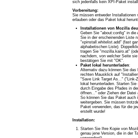
sich jedenfalls kein XPI-Paket install
Vorbereitung:
Sie müssen entweder Installationen 
erlauben oder das Paket lokal herunt
Installationen von Mozilla de
Geben Sie "about:config" in die
Sie in der erscheinenden Liste 
"xpinstall.whitelist.add" (fast ga
alphabetischen Liste). Doppelkli
tragen Sie "mozilla.kairo.at" (od
nachdem, von welcher Seite sie 
bestätigen Sie mit "OK".
Paket lokal herunterladen
:
Alternativ dazu können Sie das
rechten Mausklick auf "Installi
"Save Link Target As..." ("Link-Z
lokal herunterladen. Starten Sie 
durch Eingabe des Pfades in der
öffnen..." oder Ziehen der Datei
So können Sie das Paket auch in
weitergeben. Sie müssen trotz
Paket verwenden, das für die jew
erstellt wurde!
Installation:
Starten Sie Ihre Kopie von Mozi
genau jene Version, die in der T
verwenden!)