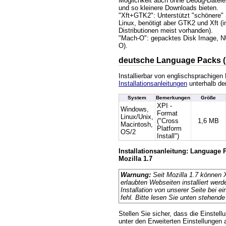
Möglichkeit auch ohne Debug-Dateie
und so kleinere Downloads bieten.
"Xft+GTK2": Unterstützt "schönere" S
Linux, benötigt aber GTK2 und Xft (
Distributionen meist vorhanden).
"Mach-O": gepacktes Disk Image, 
O).
deutsche Language Packs (
Installierbar von englischsprachigen
Installationsanleitungen
unterhalb der
System
Bemerkungen
Größe
XPI -
Windows,
Format
Linux/Unix,
("Cross
1,6 MB
Macintosh,
Platform
OS/2
Install")
Installationsanleitung: Language
Mozilla 1.7
Warnung:
Seit Mozilla 1.7 können 
erlaubten Webseiten installiert werd
Installation von unserer Seite bei ein
fehl. Bitte lesen Sie unten stehende
Stellen Sie sicher, dass die Einstellu
unter den Erweiterten Einstellungen ak