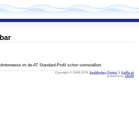
ebar
ohnterweise im de-AT Standard-Profil schon vorinstalliert.
Copyright © 1998-2026
SeaMonkey Project
&
KaiRo.at
.
powered by
CBSM
.