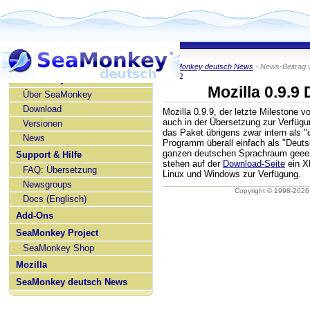
SeaMonkey deutsch News
- News-Beitrag 
KaiRo
SeaMonkey deutsch
Mozilla 0.9.9
Über SeaMonkey
Download
Mozilla 0.9.9, der letzte Milestone vo
auch in der Übersetzung zur Verfügung
Versionen
das Paket übrigens zwar intern als "
News
Programm überall einfach als "Deutsch
ganzen deutschen Sprachraum geeei
Support & Hilfe
stehen auf der
Download-Seite
ein X
FAQ: Übersetzung
Linux und Windows zur Verfügung.
Newsgroups
Copyright © 1998-202
Docs (Englisch)
Add-Ons
SeaMonkey Project
SeaMonkey Shop
Mozilla
SeaMonkey deutsch News