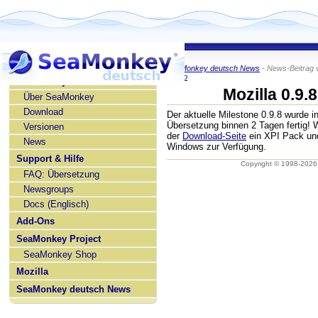
SeaMonkey deutsch News
- News-Beitrag 
KaiRo
SeaMonkey deutsch
Mozilla 0.9.
Über SeaMonkey
Download
Der aktuelle Milestone 0.9.8 wurde i
Übersetzung binnen 2 Tagen fertig! 
Versionen
der
Download-Seite
ein XPI Pack und
News
Windows zur Verfügung.
Support & Hilfe
Copyright © 1998-202
FAQ: Übersetzung
Newsgroups
Docs (Englisch)
Add-Ons
SeaMonkey Project
SeaMonkey Shop
Mozilla
SeaMonkey deutsch News