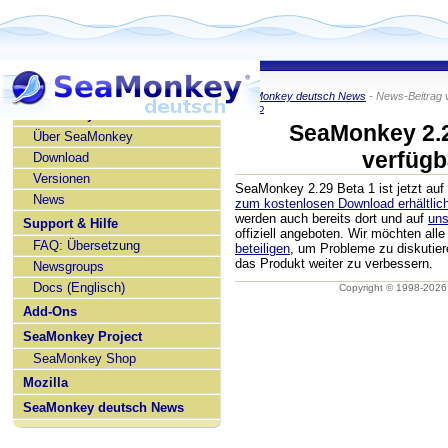
SeaMonkey deutsch News
- News-Beitrag 
KaiRo
SeaMonkey deutsch
SeaMonkey 2.2
Über SeaMonkey
verfügb
Download
Versionen
SeaMonkey 2.29 Beta 1 ist jetzt au
News
zum kostenlosen Download erhältlic
werden auch bereits dort und auf
uns
Support & Hilfe
offiziell angeboten. Wir möchten all
FAQ: Übersetzung
beteiligen
, um Probleme zu diskutie
das Produkt weiter zu verbessern.
Newsgroups
Docs (Englisch)
Copyright © 1998-202
Add-Ons
SeaMonkey Project
SeaMonkey Shop
Mozilla
SeaMonkey deutsch News