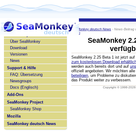
SeaMonkey deutsch News
- News-Beitrag 
KaiRo
SeaMonkey deutsch
SeaMonkey 2.2
Über SeaMonkey
verfügb
Download
Versionen
SeaMonkey 2.25 Beta 1 ist jetzt au
News
zum kostenlosen Download erhältlic
werden auch bereits dort und auf
uns
Support & Hilfe
offiziell angeboten. Wir möchten all
FAQ: Übersetzung
beteiligen
, um Probleme zu diskutie
das Produkt weiter zu verbessern.
Newsgroups
Docs (Englisch)
Copyright © 1998-202
Add-Ons
SeaMonkey Project
SeaMonkey Shop
Mozilla
SeaMonkey deutsch News