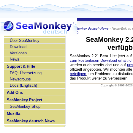
SeaMonkey deutsch News
- News-Beitrag 
KaiRo
SeaMonkey deutsch
SeaMonkey 2.2
Über SeaMonkey
verfügb
Download
Versionen
SeaMonkey 2.21 Beta 1 ist jetzt au
News
zum kostenlosen Download erhältlic
werden auch bereits dort und auf
uns
Support & Hilfe
offiziell angeboten. Wir möchten all
FAQ: Übersetzung
beteiligen
, um Probleme zu diskutie
das Produkt weiter zu verbessern.
Newsgroups
Docs (Englisch)
Copyright © 1998-202
Add-Ons
SeaMonkey Project
SeaMonkey Shop
Mozilla
SeaMonkey deutsch News