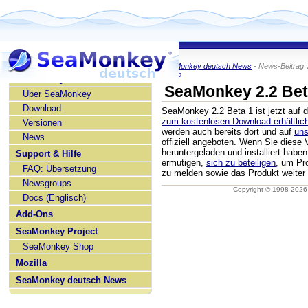
SeaMonkey deutsch News
- News-Beitrag 
KaiRo
SeaMonkey deutsch
SeaMonkey 2.2 Bet
Über SeaMonkey
Download
SeaMonkey 2.2 Beta 1 ist jetzt auf
zum kostenlosen Download erhältlic
Versionen
werden auch bereits dort und auf
uns
News
offiziell angeboten. Wenn Sie diese 
heruntergeladen und installiert habe
Support & Hilfe
ermutigen,
sich zu beteiligen
, um Pr
FAQ: Übersetzung
zu melden sowie das Produkt weiter
Newsgroups
Copyright © 1998-202
Docs (Englisch)
Add-Ons
SeaMonkey Project
SeaMonkey Shop
Mozilla
SeaMonkey deutsch News