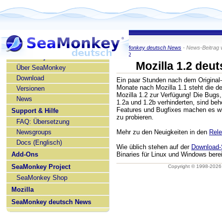
SeaMonkey deutsch News
- News-Beitrag 
KaiRo
SeaMonkey deutsch
Mozilla 1.2 deut
Über SeaMonkey
Download
Ein paar Stunden nach dem Original
Monate nach Mozilla 1.1 steht die d
Versionen
Mozilla 1.2 zur Verfügung! Die Bugs
News
1.2a und 1.2b verhinderten, sind be
Features und Bugfixes machen es wir
Support & Hilfe
zu probieren.
FAQ: Übersetzung
Newsgroups
Mehr zu den Neuigkeiten in den
Rel
Docs (Englisch)
Wie üblich stehen auf der
Download-
Add-Ons
Binaries für Linux und Windows berei
SeaMonkey Project
Copyright © 1998-202
SeaMonkey Shop
Mozilla
SeaMonkey deutsch News