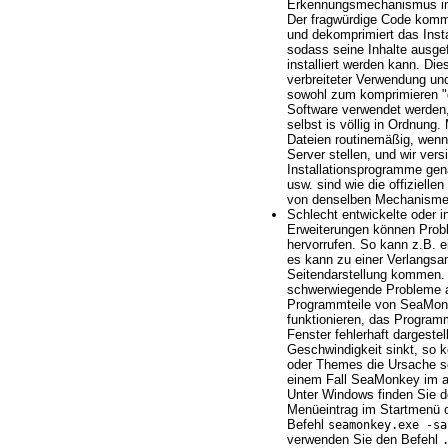
Erkennungsmechanismus im
Der fragwürdige Code kommt
und dekomprimiert das Inst
sodass seine Inhalte ausg
installiert werden kann. Die
verbreiteter Verwendung un
sowohl zum komprimieren "g
Software verwendet werden,
selbst is völlig in Ordnung.
Dateien routinemäßig, wenn
Server stellen, und wir ver
Installationsprogramme gen
usw. sind wie die offizielle
von denselben Mechanisme
Schlecht entwickelte oder i
Erweiterungen können Pro
hervorrufen. So kann z.B. e
es kann zu einer Verlangs
Seitendarstellung kommen. 
schwerwiegende Probleme a
Programmteile von SeaMon
funktionieren, das Programm
Fenster fehlerhaft dargestel
Geschwindigkeit sinkt, so 
oder Themes die Ursache se
einem Fall SeaMonkey im a
Unter Windows finden Sie 
Menüeintrag im Startmenü 
Befehl
seamonkey.exe -sa
verwenden Sie den Befehl