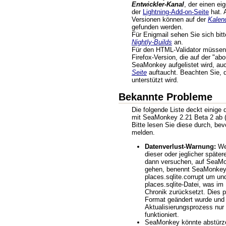
Entwickler-Kanal
, der einen ei
der
Lightning-Add-on-Seite
hat. 
Versionen können auf der
Kalen
gefunden werden.
Für Enigmail sehen Sie sich bit
Nightly-Builds
an.
Für den HTML-Validator müssen 
Firefox-Version, die auf der "abo
SeaMonkey aufgelistet wird, au
Seite
auftaucht. Beachten Sie, 
unterstützt wird.
Bekannte Probleme
Die folgende Liste deckt einige
mit SeaMonkey 2.21 Beta 2 ab (
Bitte lesen Sie diese durch, be
melden.
Datenverlust-Warnung:
Wen
dieser oder jeglicher späte
dann versuchen, auf SeaMo
gehen, benennt SeaMonkey 
places.sqlite.corrupt um und
places.sqlite-Datei, was im
Chronik zurücksetzt. Dies pa
Format geändert wurde und
Aktualisierungsprozess nur 
funktioniert.
SeaMonkey könnte abstürz