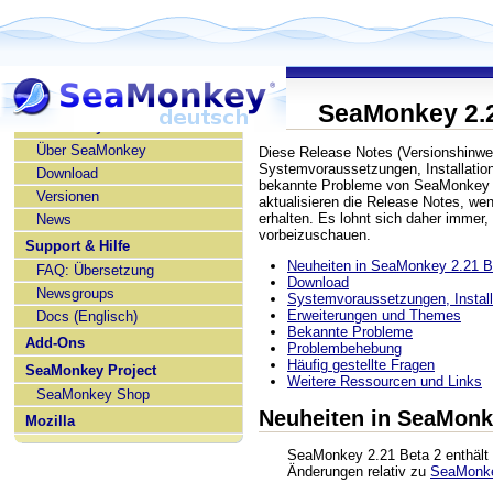
SeaMonkey 2.2
SeaMonkey deutsch
Über SeaMonkey
Diese Release Notes (Versionshinwe
Systemvoraussetzungen, Installatio
Download
bekannte Probleme von SeaMonkey 2
Versionen
aktualisieren die Release Notes, w
erhalten. Es lohnt sich daher immer,
News
vorbeizuschauen.
Support & Hilfe
Neuheiten in SeaMonkey 2.21 B
FAQ: Übersetzung
Download
Newsgroups
Systemvoraussetzungen, Installa
Erweiterungen und Themes
Docs (Englisch)
Bekannte Probleme
Add-Ons
Problembehebung
Häufig gestellte Fragen
SeaMonkey Project
Weitere Ressourcen und Links
SeaMonkey Shop
Neuheiten in SeaMonk
Mozilla
SeaMonkey 2.21 Beta 2 enthält 
Änderungen relativ zu
SeaMonke