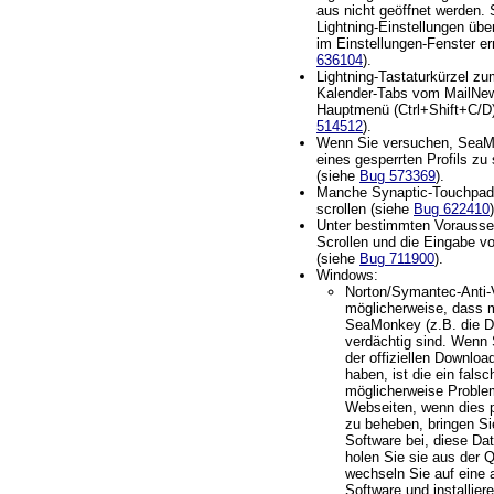
aus nicht geöffnet werden.
Lightning-Einstellungen übe
im Einstellungen-Fenster er
636104
).
Lightning-Tastaturkürzel z
Kalender-Tabs vom MailNe
Hauptmenü (Ctrl+Shift+C/D) 
514512
).
Wenn Sie versuchen, SeaM
eines gesperrten Profils zu 
(siehe
Bug 573369
).
Manche Synaptic-Touchpads
scrollen (siehe
Bug 622410
)
Unter bestimmten Vorausse
Scrollen und die Eingabe v
(siehe
Bug 711900
).
Windows:
Norton/Symantec-Anti-
möglicherweise, dass 
SeaMonkey (z.B. die Dat
verdächtig sind. Wenn
der offiziellen Downloa
haben, ist die ein fals
möglicherweise Proble
Webseiten, wenn dies 
zu beheben, bringen Sie
Software bei, diese Dat
holen Sie sie aus der 
wechseln Sie auf eine a
Software und installie