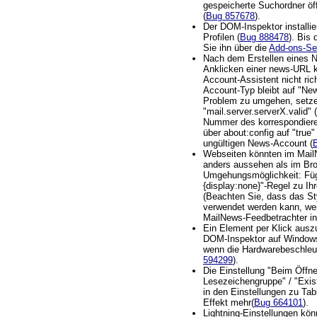
gespeicherte Suchordner öff
(
Bug 857678
).
Der DOM-Inspektor installier
Profilen (
Bug 888478
). Bis 
Sie ihn über die
Add-ons-Se
Nach dem Erstellen eines 
Anklicken einer news-URL 
Account-Assistent nicht rich
Account-Typ bleibt auf "Ne
Problem zu umgehen, setzen
"mail.server.serverX.valid" 
Nummer des korrespondiere
über about:config auf "true
ungültigen News-Account (
Webseiten könnten im Mail
anders aussehen als im Bro
Umgehungsmöglichkeit: Füge
{display:none}"-Regel zu Ih
(Beachten Sie, dass das Sty
verwendet werden kann, wei
MailNews-Feedbetrachter int
Ein Element per Klick ausz
DOM-Inspektor auf Windows
wenn die Hardwarebeschleuni
594299
).
Die Einstellung "Beim Öffne
Lesezeichengruppe" / "Exis
in den Einstellungen zu Ta
Effekt mehr(
Bug 664101
).
Lightning-Einstellungen k