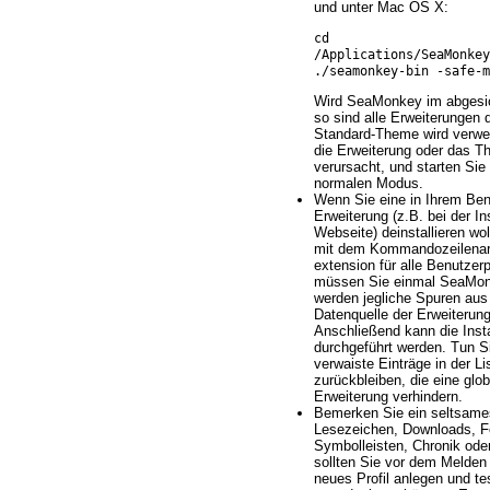
und unter Mac OS X:
cd
/Applications/SeaMonke
./seamonkey-bin -safe-m
Wird SeaMonkey im abgesic
so sind alle Erweiterungen 
Standard-Theme wird verwen
die Erweiterung oder das T
verursacht, und starten Si
normalen Modus.
Wenn Sie eine in Ihrem Benut
Erweiterung (z.B. bei der In
Webseite) deinstallieren wo
mit dem Kommandozeilenargu
extension für alle Benutzerpr
müssen Sie einmal SeaMonk
werden jegliche Spuren aus 
Datenquelle der Erweiterun
Anschließend kann die Inst
durchgeführt werden. Tun Si
verwaiste Einträge in der L
zurückbleiben, die eine glob
Erweiterung verhindern.
Bemerken Sie ein seltsames
Lesezeichen, Downloads, F
Symbolleisten, Chronik ode
sollten Sie vor dem Melden
neues Profil anlegen und t