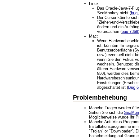
Linux:
Das Oracle-Java-7-Plugi
SeaMonkey nicht (
bug
Der Cursor könnte sich
"Ziehen-und-Verschiebe
ändern und ein Aufhä
verursachen (
bug 7368
Mac:
Wenn Hardwarebeschle
ist, könnten Hintergrun
Benutzeroberfläche (Sy
usw.) eventuell nicht ko
wenn Sie den Fokus vo
wechseln. Benutzer, d
älterer Hardware verwe
950), werden dies bem
Hardwarebeschleunigun
Einstellungen (Erschein
abgeschaltet ist (
Bug 6
Problembehebung
Manche Fragen werden öfter 
Sehen Sie sich die
SeaMon
Möglicherweise wurde Ihr P
Manche Anti-Virus-Progra
Installationsprogramme imm
"Trojan" or "Downloader". Di
Falschmeldung auf Grund ei