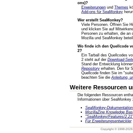
ons)?
Erweiterungen
und
Themes
kö
Add-ons für SeaMonkey
herun
Wer erstellt SeaMonkey?
Viele Personen. Öffnen Sie 
und klicken Sie auf Mitwirken
Personen zu erhalten, die an 
Mozilla und SeaMonkey beteili
Wo finde ich den Quellcode 
2?
Ein Tarball des Quellcodes 
2 steht auf der
Download-Seit
Stand der Entwicklung könne
Repository
erhalten. Den für
Quellcode finden Sie im "suite
beachten Sie die
Anleitung, u
Weitere Ressourcen u
Die folgenden Ressourcen enthal
Informationen über SeaMonkey 
SeaMonkey-Dokumentation 
MozillaZine Knowledge Bas
"SeaMonkey/Features/2.21"
Für Erweiterungsentwickler
Copyright © 1998-202