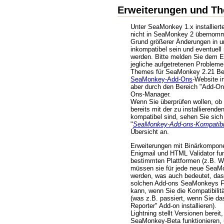
Erweiterungen und T
Unter SeaMonkey 1.x installier
nicht in SeaMonkey 2 übernom
Grund größerer Änderungen in un
inkompatibel sein und eventuell n
werden. Bitte melden Sie dem E
jegliche aufgetretenen Probleme
Themes für SeaMonkey 2.21 Bet
SeaMonkey-Add-Ons
-Website in
aber durch den Bereich "Add-On
Ons-Manager.
Wenn Sie überprüfen wollen, ob 
bereits mit der zu installieren
kompatibel sind, sehen Sie sich 
"
SeaMonkey-Add-ons-Kompatibil
Übersicht an.
Erweiterungen mit Binärkompone
Enigmail und HTML Validator fun
bestimmten Plattformen (z.B. 
müssen sie für jede neue SeaM
werden, was auch bedeutet, dass
solchen Add-ons SeaMonkeys Fu
kann, wenn Sie die Kompatibilit
(was z.B. passiert, wenn Sie da
Reporter" Add-on installieren).
Lightning stellt Versionen bereit
SeaMonkey-Beta funktionieren, 