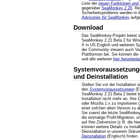
Liste der
neuen Funktionen und
gegenüber
SeaMonkey 2.20
. R
Sicherheitsprobleme werden in
Advisories für SeaMonkey
aufgel
Download
Das SeaMonkey-Projekt bietet of
SeaMonkey 2.21 Beta 2 für Win
X in US English und weiteren Sp
der Community steuern auch Var
Plattformen bei. Sie können die
und alle weiteren
hier herunterla
Systemvoraussetzungen
und Deinstallation
Stellen Sie vor der Installation 
den
Systemvoraussetzungen
(En
SeaMonkey 2.21 Beta 2 bietet b
Installation nicht mehr an, Ihr
oder Mozilla 1.x zu importieren (
einer solchen alten Version zu ak
Sie zuerst die letzte SeaMonke
die einmalige Profil-Migration, 
auf Ihre Zielversion (z.B. die hi
können weitere Details zu Install
Deinstallation in unserem Doku
Deinstallation
(Englisch) finden.