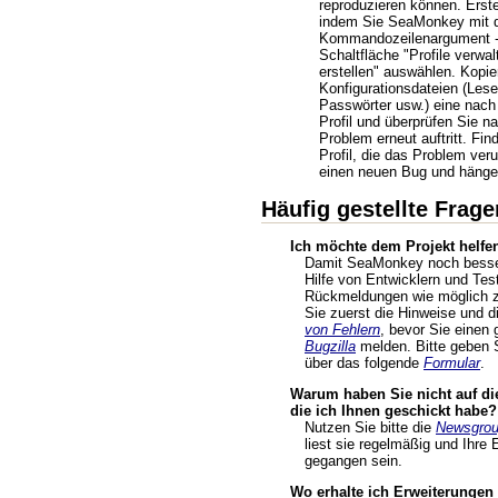
reproduzieren können. Erstel
indem Sie SeaMonkey mit
Kommandozeilenargument -P
Schaltfläche "Profile verwal
erstellen" auswählen. Kopie
Konfigurationsdateien (Les
Passwörter usw.) eine nach
Profil und überprüfen Sie n
Problem erneut auftritt. Fin
Profil, die das Problem veru
einen neuen Bug und hängen
Häufig gestellte Frage
Ich möchte dem Projekt helfen
Damit SeaMonkey noch besser
Hilfe von Entwicklern und Tes
Rückmeldungen wie möglich zu
Sie zuerst die Hinweise und d
von Fehlern
, bevor Sie einen 
Bugzilla
melden. Bitte geben
über das folgende
Formular
.
Warum haben Sie nicht auf die
die ich Ihnen geschickt habe?
Nutzen Sie bitte die
Newsgro
liest sie regelmäßig und Ihre 
gegangen sein.
Wo erhalte ich Erweiterunge