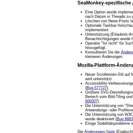
SeaMonkey-spezifische
Eine Option wurde implemen
nach Datum in Threads zu g
Löschen von News-Posts ist
Optionale Taskbar-Vorscha
implementiert.
Unterstützung (Erlaubnis-An
Benachrichtigungen wurde h
Operator "Ist nicht" für Suc
hinzugefügt.
Konsultieren Sie die
Änderu
kleineren Änderungen.
Mozilla-Plattform-Änder
Neuer Scrolleisten-Stil au
wird unterstützt.
Accessibility-Verbesserung
(
Bug 577727
).
Größere SVG-Darstellungs
Beriech vom Bild-Tiling und
600207
).
Die Unterstützung von "Sher
Anwendungs- oder Profilever
Die Unterstützung von W3C
wurde deaktiviert (
Bug 888
Einige Stabilitätsprobleme
Die
Änderungen-Seite
(Englisch) 