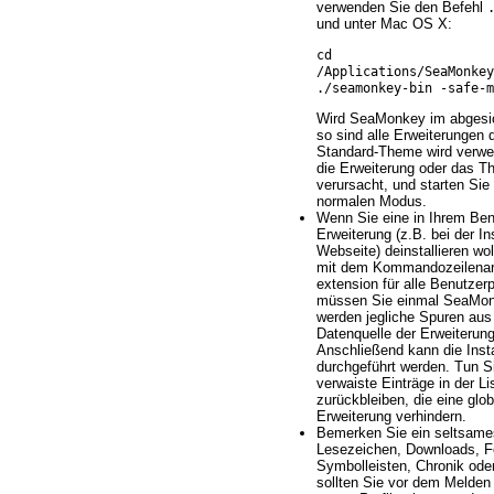
verwenden Sie den Befehl
und unter Mac OS X:
cd
/Applications/SeaMonke
./seamonkey-bin -safe-m
Wird SeaMonkey im abgesic
so sind alle Erweiterungen 
Standard-Theme wird verwen
die Erweiterung oder das T
verursacht, und starten Si
normalen Modus.
Wenn Sie eine in Ihrem Benut
Erweiterung (z.B. bei der In
Webseite) deinstallieren wo
mit dem Kommandozeilenargu
extension für alle Benutzerpr
müssen Sie einmal SeaMonk
werden jegliche Spuren aus 
Datenquelle der Erweiterun
Anschließend kann die Inst
durchgeführt werden. Tun Si
verwaiste Einträge in der L
zurückbleiben, die eine glob
Erweiterung verhindern.
Bemerken Sie ein seltsames
Lesezeichen, Downloads, F
Symbolleisten, Chronik ode
sollten Sie vor dem Melden