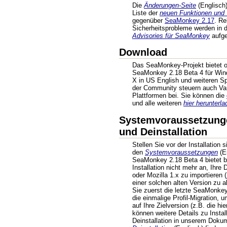
Die
Änderungen-Seite
(Englisch) 
Liste der
neuen Funktionen und
gegenüber
SeaMonkey 2.17
. R
Sicherheitsprobleme werden in
Advisories für SeaMonkey
aufgel
Download
Das SeaMonkey-Projekt bietet of
SeaMonkey 2.18 Beta 4 für Win
X in US English und weiteren Sp
der Community steuern auch Var
Plattformen bei. Sie können die
und alle weiteren
hier herunterla
Systemvoraussetzungen
und Deinstallation
Stellen Sie vor der Installation 
den
Systemvoraussetzungen
(En
SeaMonkey 2.18 Beta 4 bietet b
Installation nicht mehr an, Ihr
oder Mozilla 1.x zu importieren (
einer solchen alten Version zu ak
Sie zuerst die letzte SeaMonke
die einmalige Profil-Migration, 
auf Ihre Zielversion (z.B. die hi
können weitere Details zu Install
Deinstallation in unserem Doku