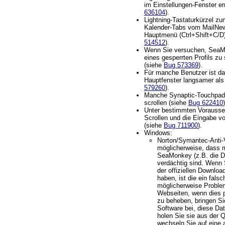
im Einstellungen-Fenster er
636104
).
Lightning-Tastaturkürzel z
Kalender-Tabs vom MailNe
Hauptmenü (Ctrl+Shift+C/D) 
514512
).
Wenn Sie versuchen, SeaM
eines gesperrten Profils zu 
(siehe
Bug 573369
).
Für manche Benutzer ist da
Hauptfenster langsamer al
579260
).
Manche Synaptic-Touchpads
scrollen (siehe
Bug 622410
)
Unter bestimmten Vorausse
Scrollen und die Eingabe v
(siehe
Bug 711900
).
Windows:
Norton/Symantec-Anti-
möglicherweise, dass 
SeaMonkey (z.B. die Dat
verdächtig sind. Wenn
der offiziellen Downloa
haben, ist die ein fals
möglicherweise Proble
Webseiten, wenn dies 
zu beheben, bringen Sie
Software bei, diese Dat
holen Sie sie aus der 
wechseln Sie auf eine a