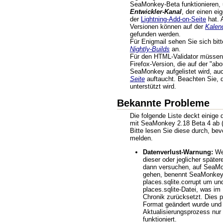
SeaMonkey-Beta funktionieren, 
Entwickler-Kanal
, der einen ei
der
Lightning-Add-on-Seite
hat. 
Versionen können auf der
Kalen
gefunden werden.
Für Enigmail sehen Sie sich bit
Nightly-Builds
an.
Für den HTML-Validator müssen 
Firefox-Version, die auf der "abo
SeaMonkey aufgelistet wird, au
Seite
auftaucht. Beachten Sie, 
unterstützt wird.
Bekannte Probleme
Die folgende Liste deckt einige
mit SeaMonkey 2.18 Beta 4 ab (
Bitte lesen Sie diese durch, be
melden.
Datenverlust-Warnung:
Wen
dieser oder jeglicher späte
dann versuchen, auf SeaMo
gehen, benennt SeaMonkey 
places.sqlite.corrupt um und
places.sqlite-Datei, was im
Chronik zurücksetzt. Dies pa
Format geändert wurde und
Aktualisierungsprozess nur 
funktioniert.