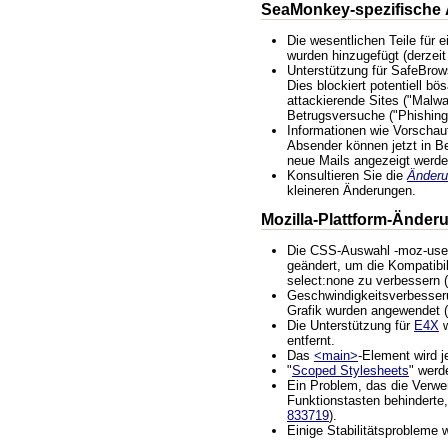
SeaMonkey-spezifische
Die wesentlichen Teile für 
wurden hinzugefügt (derzeit
Unterstützung für SafeBrow
Dies blockiert potentiell bö
attackierende Sites ("Malwa
Betrugsversuche ("Phishing
Informationen wie Vorschaut
Absender können jetzt in B
neue Mails angezeigt werde
Konsultieren Sie die
Änderu
kleineren Änderungen.
Mozilla-Plattform-Änder
Die CSS-Auswahl -moz-user
geändert, um die Kompatibili
select:none zu verbessern (
Geschwindigkeitsverbesser
Grafik wurden angewendet (
Die Unterstützung für
E4X
w
entfernt.
Das
<main>
-Element wird je
"
Scoped Stylesheets
" werde
Ein Problem, das die Verw
Funktionstasten behinderte,
833719
).
Einige Stabilitätsprobleme