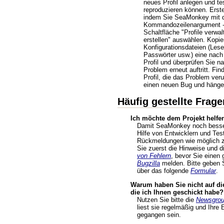
neues Profil anlegen und t
reproduzieren können. Erstel
indem Sie SeaMonkey mit
Kommandozeilenargument -P
Schaltfläche "Profile verwal
erstellen" auswählen. Kopie
Konfigurationsdateien (Les
Passwörter usw.) eine nach
Profil und überprüfen Sie n
Problem erneut auftritt. Fin
Profil, die das Problem veru
einen neuen Bug und hängen
Häufig gestellte Frage
Ich möchte dem Projekt helfen
Damit SeaMonkey noch besser
Hilfe von Entwicklern und Tes
Rückmeldungen wie möglich zu
Sie zuerst die Hinweise und d
von Fehlern
, bevor Sie einen 
Bugzilla
melden. Bitte geben
über das folgende
Formular
.
Warum haben Sie nicht auf die
die ich Ihnen geschickt habe?
Nutzen Sie bitte die
Newsgro
liest sie regelmäßig und Ihre 
gegangen sein.