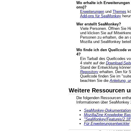
Wo erhalte ich Erweiterunge
ons)?
Erweiterungen
und
Themes
kö
Add-ons für SeaMonkey
herun
Wer erstellt SeaMonkey?
Viele Personen. Öffnen Sie 
und klicken Sie auf Mitwirken
Personen zu erhalten, die an 
Mozilla und SeaMonkey beteili
Wo finde ich den Quellcode 
4?
Ein Tarball des Quellcodes 
4 steht auf der
Download-Seit
Stand der Entwicklung könne
Repository
erhalten. Den für
Quellcode finden Sie im "suite
beachten Sie die
Anleitung, u
Weitere Ressourcen u
Die folgenden Ressourcen enthal
Informationen über SeaMonkey 
SeaMonkey-Dokumentation 
MozillaZine Knowledge Bas
"SeaMonkey/Features/2.18"
Für Erweiterungsentwickler