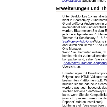
Deinstallation
(Englisch) finden.
Erweiterungen und T
Unter SeaMonkey 1.x installier
nicht in SeaMonkey 2 übernom
Grund größerer Änderungen in un
inkompatibel sein und eventuell n
werden. Bitte melden Sie dem E
jegliche aufgetretenen Probleme
Themes für SeaMonkey 2.18 Bet
SeaMonkey-Add-Ons
-Website in
aber durch den Bereich "Add-On
Ons-Manager.
Wenn Sie überprüfen wollen, ob 
bereits mit der zu installieren
kompatibel sind, sehen Sie sich 
"
SeaMonkey-Add-ons-Kompatibil
Übersicht an.
Erweiterungen mit Binärkompone
Enigmail und HTML Validator fun
bestimmten Plattformen (z.B. 
müssen sie für jede neue SeaM
werden, was auch bedeutet, dass
solchen Add-ons SeaMonkeys Fu
kann, wenn Sie die Kompatibilit
(was z.B. passiert, wenn Sie da
Reporter" Add-on installieren).
Lightning stellt Versionen bereit