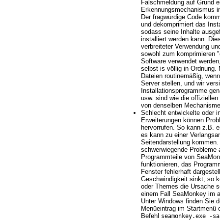
Falschmeldung auf Grund ei
Erkennungsmechanismus im
Der fragwürdige Code kommt
und dekomprimiert das Inst
sodass seine Inhalte ausg
installiert werden kann. Die
verbreiteter Verwendung un
sowohl zum komprimieren "g
Software verwendet werden,
selbst is völlig in Ordnung.
Dateien routinemäßig, wenn
Server stellen, und wir ver
Installationsprogramme gen
usw. sind wie die offizielle
von denselben Mechanisme
Schlecht entwickelte oder i
Erweiterungen können Pro
hervorrufen. So kann z.B. e
es kann zu einer Verlangs
Seitendarstellung kommen. 
schwerwiegende Probleme a
Programmteile von SeaMon
funktionieren, das Programm
Fenster fehlerhaft dargestel
Geschwindigkeit sinkt, so 
oder Themes die Ursache se
einem Fall SeaMonkey im a
Unter Windows finden Sie 
Menüeintrag im Startmenü 
Befehl
seamonkey.exe -sa