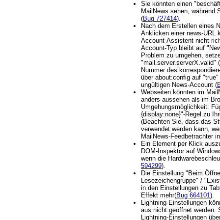
Sie könnten einen "beschäf
MailNews sehen, während 
(
Bug 727414
).
Nach dem Erstellen eines 
Anklicken einer news-URL 
Account-Assistent nicht rich
Account-Typ bleibt auf "Ne
Problem zu umgehen, setzen
"mail.server.serverX.valid" 
Nummer des korrespondiere
über about:config auf "true
ungültigen News-Account (
Webseiten könnten im Mail
anders aussehen als im Bro
Umgehungsmöglichkeit: Füge
{display:none}"-Regel zu Ih
(Beachten Sie, dass das Sty
verwendet werden kann, wei
MailNews-Feedbetrachter int
Ein Element per Klick ausz
DOM-Inspektor auf Windows
wenn die Hardwarebeschleuni
594299
).
Die Einstellung "Beim Öffne
Lesezeichengruppe" / "Exis
in den Einstellungen zu Ta
Effekt mehr(
Bug 664101
).
Lightning-Einstellungen k
aus nicht geöffnet werden.
Lightning-Einstellungen übe