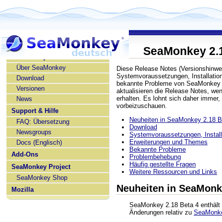
SeaMonkey 2.1
SeaMonkey deutsch
Über SeaMonkey
Diese Release Notes (Versionshinwe
Systemvoraussetzungen, Installatio
Download
bekannte Probleme von SeaMonkey 2
Versionen
aktualisieren die Release Notes, w
erhalten. Es lohnt sich daher immer,
News
vorbeizuschauen.
Support & Hilfe
Neuheiten in SeaMonkey 2.18 B
FAQ: Übersetzung
Download
Newsgroups
Systemvoraussetzungen, Installa
Erweiterungen und Themes
Docs (Englisch)
Bekannte Probleme
Add-Ons
Problembehebung
Häufig gestellte Fragen
SeaMonkey Project
Weitere Ressourcen und Links
SeaMonkey Shop
Neuheiten in SeaMonk
Mozilla
SeaMonkey 2.18 Beta 4 enthält 
Änderungen relativ zu
SeaMonke