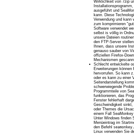
Wirklichkeit von 7zip 
Installationsprogramm,
ausgeführt und SeaMonk
kann. Diese Technologie 
Verwendung und kann w
zum komprimieren "gute
Software verwendet wer
selbst is völlig in Ordn
unsere Dateien routine
den FTP-Server stellen
Ihnen, dass unsere Ins
genauso sauber von Vir
offiziellen Firefox-Dow
Mechanismen gescannt
Schlecht entwickelte o
Erweiterungen können
hervorrufen. So kann z.
oder es kann zu einer
Seitendarstellung komm
schwerwiegende Proble
Programmteile von Se
funktionieren, das Pro
Fenster fehlerhaft darg
Geschwindigkeit sinkt,
oder Themes die Ursach
einem Fall SeaMonkey
Unter Windows finden 
Menüeintrag im Startm
den Befehl
seamonkey
Linux verwenden Sie d