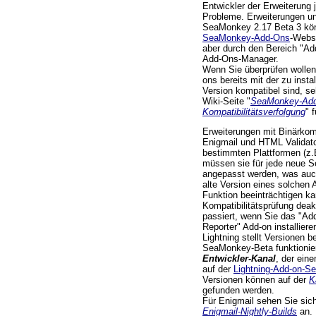
Entwickler der Erweiterung 
Probleme. Erweiterungen u
SeaMonkey 2.17 Beta 3 kö
SeaMonkey-Add-Ons
-Websi
aber durch den Bereich "Ad
Add-Ons-Manager.
Wenn Sie überprüfen wollen,
ons bereits mit der zu inst
Version kompatibel sind, se
Wiki-Seite "
SeaMonkey-Add
Kompatibilitätsverfolgung
" 
Erweiterungen mit Binärkom
Enigmail und HTML Validator
bestimmten Plattformen (z
müssen sie für jede neue 
angepasst werden, was auc
alte Version eines solche
Funktion beeinträchtigen ka
Kompatibilitätsprüfung deak
passiert, wenn Sie das "Add
Reporter" Add-on installieren
Lightning stellt Versionen b
SeaMonkey-Beta funktionier
Entwickler-Kanal
, der ein
auf der
Lightning-Add-on-Se
Versionen können auf der
K
gefunden werden.
Für Enigmail sehen Sie sich
Enigmail-Nightly-Builds
an.