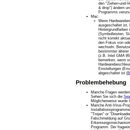
den "Ziehen-und-V
& drop") ändern u
Programms verurs
Mac:
Wenn Hardwarebes
ausgeschaltet ist,
Hintergrundfarben 
(Symbolleisten, Sta
nicht korrekt aktua
den Fokus von ode
wechseln. Benutze
bestimmter ältere
(z.B. Intel GMA 95
bemerken, wenn s
Hardwarebeschleun
Einstellungen (Ers
abgeschaltet ist (
B
Problembehebung
Manche Fragen werden ö
Sehen Sie sich die
Se
Möglicherweise wurde I
Manche Anti-Virus-Pr
Installationsprogramme
"Trojan" or "Downloader
Falschmeldung auf Grun
Erkennungsmechanismu
Programm. Der fragwür