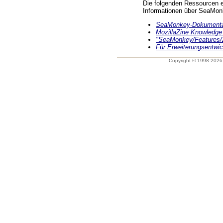
Die folgenden Ressourcen en
Informationen über SeaMon
SeaMonkey-Dokumentat
MozillaZine Knowledge
"SeaMonkey/Features/2
Für Erweiterungsentwic
Copyright © 1998-202