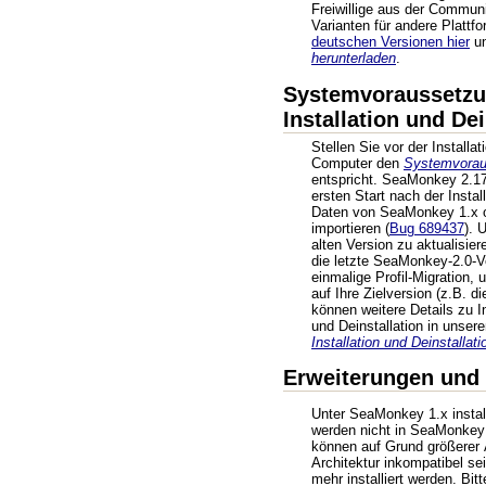
Freiwillige aus der Commun
Varianten für andere Plattf
deutschen Versionen hier
un
herunterladen
.
Systemvoraussetzu
Installation und Dei
Stellen Sie vor der Installat
Computer den
Systemvorau
entspricht. SeaMonkey 2.17
ersten Start nach der Instal
Daten von SeaMonkey 1.x o
importieren (
Bug 689437
). 
alten Version zu aktualisiere
die letzte SeaMonkey-2.0-V
einmalige Profil-Migration, 
auf Ihre Zielversion (z.B. d
können weitere Details zu In
und Deinstallation in unse
Installation und Deinstallati
Erweiterungen und
Unter SeaMonkey 1.x instal
werden nicht in SeaMonke
können auf Grund größerer 
Architektur inkompatibel sei
mehr installiert werden. Bi