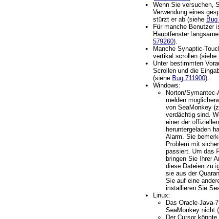
Wenn Sie versuchen, 
Verwendung eines gespe
stürzt er ab (siehe
Bug
Für manche Benutzer is
Hauptfenster langsame
579260
).
Manche Synaptic-Touc
vertikal scrollen (siehe
Unter bestimmten Vor
Scrollen und die Einga
(siehe
Bug 711900
).
Windows:
Norton/Symantec-A
melden möglicherw
von SeaMonkey (z.B
verdächtig sind. 
einer der offiziell
heruntergeladen hab
Alarm. Sie bemerk
Problem mit siche
passiert. Um das 
bringen Sie Ihrer A
diese Dateien zu i
sie aus der Quara
Sie auf eine ander
installieren Sie S
Linux:
Das Oracle-Java-7-
SeaMonkey nicht (
Der Cursor könnte 