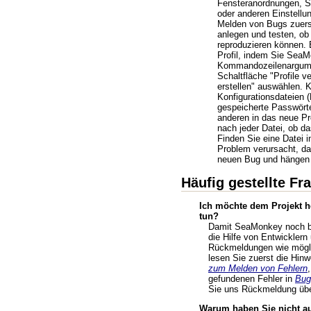
Fensteranordnungen, S
oder anderen Einstellu
Melden von Bugs zuerst
anlegen und testen, ob
reproduzieren können. 
Profil, indem Sie Sea
Kommandozeilenargumen
Schaltfläche "Profile v
erstellen" auswählen. K
Konfigurationsdateien 
gespeicherte Passwörte
anderen in das neue Pro
nach jeder Datei, ob da
Finden Sie eine Datei i
Problem verursacht, da
neuen Bug und hängen 
Häufig gestellte Fr
Ich möchte dem Projekt he
tun?
Damit SeaMonkey noch be
die Hilfe von Entwicklern
Rückmeldungen wie möglic
lesen Sie zuerst die Hin
zum Melden von Fehlern
gefundenen Fehler in
Bugz
Sie uns Rückmeldung übe
Warum haben Sie nicht au