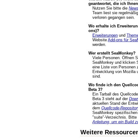
geantwortet, die ich Ihne
Nutzen Sie bitte die
News
Team liest sie regelmäßig
verloren gegangen sein.
Wo erhalte ich Erweiteru
ons)?
Erweiterungen
und
Them
Website
Add-ons für Se
werden.
Wer erstellt SeaMonkey?
Viele Personen. Öffnen S
SeaMonkey und klicken S
eine Liste von Personen z
Entwicklung von Mozilla 
sind.
Wo finde ich den Quellc
Beta 3?
Ein Tarball des Quellco
Beta 3 steht auf der
Down
aktuellen Stand der Entw
dem
Quellcode-Repositor
SeaMonkey spezifischen 
"suite"-Verzeichnis. Bitt
Anleitung, um ein Build z
Weitere Ressource