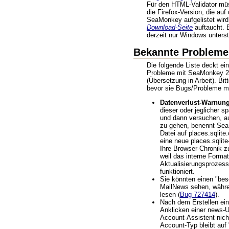
Für den HTML-Validator müs
die Firefox-Version, die auf
SeaMonkey aufgelistet wird
Download-Seite
auftaucht. 
derzeit nur Windows unterst
Bekannte Probleme
Die folgende Liste deckt ei
Probleme mit SeaMonkey 2
(Übersetzung in Arbeit). Bit
bevor sie Bugs/Probleme m
Datenverlust-Warnung
dieser oder jeglicher s
und dann versuchen, a
zu gehen, benennt Sea
Datei auf places.sqlite.
eine neue places.sqlit
Ihre Browser-Chronik zu
weil das interne Forma
Aktualisierungsprozess
funktioniert.
Sie könnten einen "bes
MailNews sehen, währ
lesen (
Bug 727414
).
Nach dem Erstellen ei
Anklicken einer news-
Account-Assistent nicht
Account-Typ bleibt au