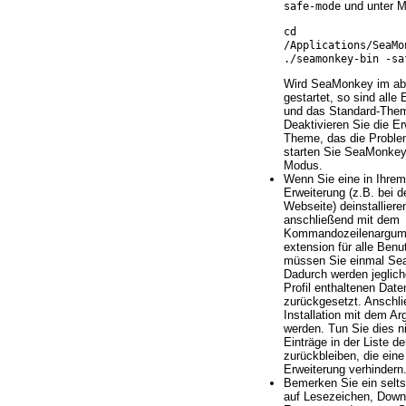
und unter 
safe-mode
cd
/Applications/SeaMo
./seamonkey-bin -sa
Wird SeaMonkey im ab
gestartet, so sind alle 
und das Standard-Them
Deaktivieren Sie die E
Theme, das die Proble
starten Sie SeaMonkey
Modus.
Wenn Sie eine in Ihrem 
Erweiterung (z.B. bei de
Webseite) deinstalliere
anschließend mit dem
Kommandozeilenargument
extension für alle Benut
müssen Sie einmal Sea
Dadurch werden jeglich
Profil enthaltenen Date
zurückgesetzt. Anschl
Installation mit dem A
werden. Tun Sie dies n
Einträge in der Liste d
zurückbleiben, die eine 
Erweiterung verhindern
Bemerken Sie ein selt
auf Lesezeichen, Down