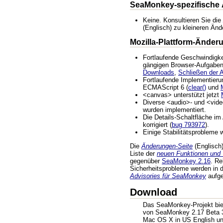
SeaMonkey-spezifische
Keine. Konsultieren Sie die
(Englisch) zu kleineren Än
Mozilla-Plattform-Änder
Fortlaufende Geschwindigke
gängigen Browser-Aufgaben
Downloads
,
Schließen der
Fortlaufende Implementieru
ECMAScript 6 (
clear()
und
<canvas> unterstützt jetzt
Diverse <audio>- und <vide
wurden implementiert.
Die Details-Schaltfläche i
korrigiert (
bug 793972
).
Einige Stabilitätsprobleme
Die
Änderungen-Seite
(Englisch) 
Liste der
neuen Funktionen und
gegenüber
SeaMonkey 2.16
. R
Sicherheitsprobleme werden in
Advisories für SeaMonkey
aufgel
Download
Das SeaMonkey-Projekt biete
von SeaMonkey 2.17 Beta 3
Mac OS X in US English un