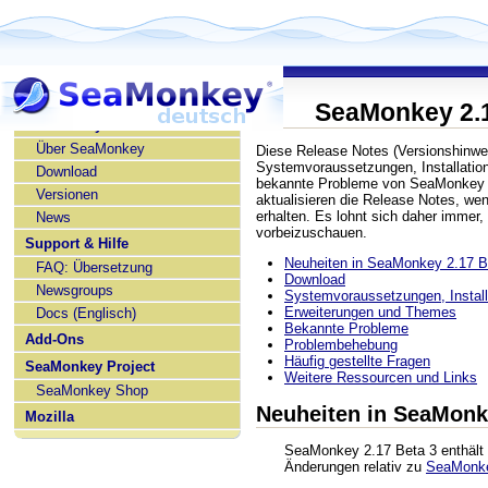
SeaMonkey 2.1
SeaMonkey deutsch
Über SeaMonkey
Diese Release Notes (Versionshinwe
Systemvoraussetzungen, Installatio
Download
bekannte Probleme von SeaMonkey 2
Versionen
aktualisieren die Release Notes, w
erhalten. Es lohnt sich daher immer,
News
vorbeizuschauen.
Support & Hilfe
Neuheiten in SeaMonkey 2.17 B
FAQ: Übersetzung
Download
Newsgroups
Systemvoraussetzungen, Installa
Erweiterungen und Themes
Docs (Englisch)
Bekannte Probleme
Add-Ons
Problembehebung
Häufig gestellte Fragen
SeaMonkey Project
Weitere Ressourcen und Links
SeaMonkey Shop
Neuheiten in SeaMonk
Mozilla
SeaMonkey 2.17 Beta 3 enthält 
Änderungen relativ zu
SeaMonke