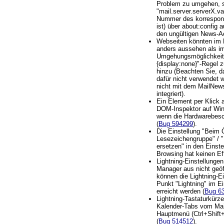
Problem zu umgehen, se
"mail.server.serverX.va
Nummer des korrespon
ist) über about:config a
den ungültigen News-A
Webseiten könnten im 
anders aussehen als i
Umgehungsmöglichkeit: 
{display:none}"-Regel z
hinzu (Beachten Sie, d
dafür nicht verwendet 
nicht mit dem MailNew
integriert).
Ein Element per Klick 
DOM-Inspektor auf Win
wenn die Hardwarebesch
(
Bug 594299
).
Die Einstellung "Beim 
Lesezeichengruppe" / "
ersetzen" in den Einst
Browsing hat keinen Ef
Lightning-Einstellunge
Manager aus nicht geöf
können die Lightning-E
Punkt "Lightning" im E
erreicht werden (
Bug 6
Lightning-Tastaturkürz
Kalender-Tabs vom Ma
Hauptmenü (Ctrl+Shift+
(
Bug 514512
).