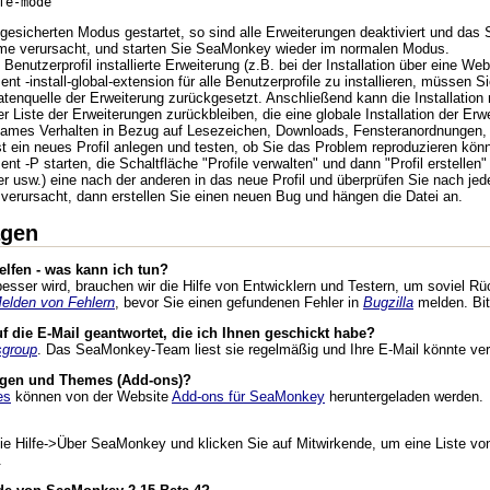
fe-mode
sicherten Modus gestartet, so sind alle Erweiterungen deaktiviert und das 
me verursacht, und starten Sie SeaMonkey wieder im normalen Modus.
Benutzerprofil installierte Erweiterung (z.B. bei der Installation über eine We
 -install-global-extension für alle Benutzerprofile zu installieren, müssen
Datenquelle der Erweiterung zurückgesetzt. Anschließend kann die Installatio
er Liste der Erweiterungen zurückbleiben, die eine globale Installation der Erw
ames Verhalten in Bezug auf Lesezeichen, Downloads, Fensteranordnungen, S
 ein neues Profil anlegen und testen, ob Sie das Problem reproduzieren kön
 -P starten, die Schaltfläche "Profile verwalten" und dann "Profil erstellen
 usw.) eine nach der anderen in das neue Profil und überprüfen Sie nach jede
m verursacht, dann erstellen Sie einen neuen Bug und hängen die Datei an.
agen
lfen - was kann ich tun?
ser wird, brauchen wir die Hilfe von Entwicklern und Testern, um soviel Rüc
Melden von Fehlern
, bevor Sie einen gefundenen Fehler in
Bugzilla
melden. Bit
 die E-Mail geantwortet, die ich Ihnen geschickt habe?
group
. Das SeaMonkey-Team liest sie regelmäßig und Ihre E-Mail könnte ver
ungen und Themes (Add-ons)?
es
können von der Website
Add-ons für SeaMonkey
heruntergeladen werden.
ie Hilfe->Über SeaMonkey und klicken Sie auf Mitwirkende, um eine Liste von
.