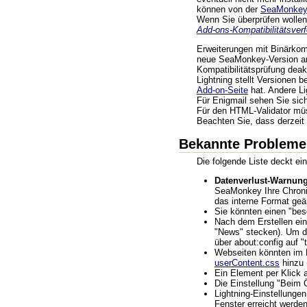
können von der
SeaMonkey
Wenn Sie überprüfen wollen,
Add-ons-Kompatibilitätsver
Erweiterungen mit Binärkom
neue SeaMonkey-Version an
Kompatibilitätsprüfung deak
Lightning stellt Versionen 
Add-on-Seite
hat. Andere Li
Für Enigmail sehen Sie sich
Für den HTML-Validator müss
Beachten Sie, dass derzeit 
Bekannte Probleme
Die folgende Liste deckt e
Datenverlust-Warnung
SeaMonkey Ihre Chronik-
das interne Format geän
Sie könnten einen "be
Nach dem Erstellen ein
"News" stecken). Um da
über about:config auf 
Webseiten könnten im 
userContent.css
hinzu 
Ein Element per Klick 
Die Einstellung "Beim 
Lightning-Einstellunge
Fenster erreicht werden