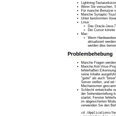
Lightning-Tastaturkürz
Wenn Sie versuchen, Se
Für manche Benutzer is
Manche Synaptic-Touchp
Unter bestimmten Vora
Linux:
Das Oracle-Java-7-
Der Cursor könnte
Mac:
Wenn Hardwarebesch
aktualisiert werde
werden dies bemerk
Problembehebung
Manche Fragen werden ö
Manche Anti-Virus-Prog
fehlerhaften Erkennun
seine Inhalte ausgefüh
"guter" als auch "böser
Server stellen, und wi
Mechanismen gescannt
Schlecht entwickelte o
der Seitendarstellung
startet, Fenster fehle
im abgesicherten Modu
verwenden Sie den Be
cd /Applications/Se