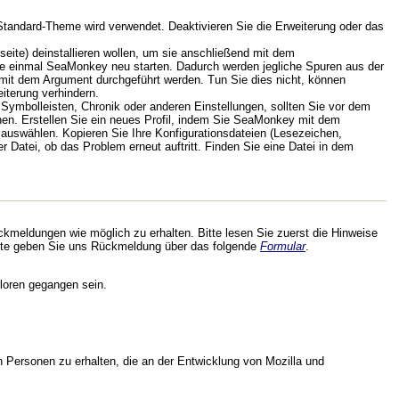
Standard-Theme wird verwendet. Deaktivieren Sie die Erweiterung oder das
bseite) deinstallieren wollen, um sie anschließend mit dem
 Sie einmal SeaMonkey neu starten. Dadurch werden jegliche Spuren aus der
n mit dem Argument durchgeführt werden. Tun Sie dies nicht, können
eiterung verhindern.
ymbolleisten, Chronik oder anderen Einstellungen, sollten Sie vor dem
nen. Erstellen Sie ein neues Profil, indem Sie SeaMonkey mit dem
" auswählen. Kopieren Sie Ihre Konfigurationsdateien (Lesezeichen,
r Datei, ob das Problem erneut auftritt. Finden Sie eine Datei in dem
kmeldungen wie möglich zu erhalten. Bitte lesen Sie zuerst die Hinweise
te geben Sie uns Rückmeldung über das folgende
Formular
.
loren gegangen sein.
 Personen zu erhalten, die an der Entwicklung von Mozilla und