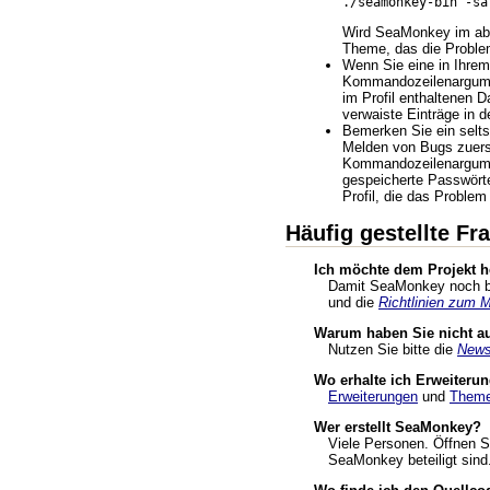
./seamonkey-bin -sa
Wird SeaMonkey im abge
Theme, das die Proble
Wenn Sie eine in Ihrem 
Kommandozeilenargument
im Profil enthaltenen 
verwaiste Einträge in d
Bemerken Sie ein selts
Melden von Bugs zuerst
Kommandozeilenargument
gespeicherte Passwörter
Profil, die das Proble
Häufig gestellte Fr
Ich möchte dem Projekt he
Damit SeaMonkey noch bes
und die
Richtlinien zum 
Warum haben Sie nicht auf
Nutzen Sie bitte die
News
Wo erhalte ich Erweiter
Erweiterungen
und
Them
Wer erstellt SeaMonkey?
Viele Personen. Öffnen S
SeaMonkey beteiligt sind