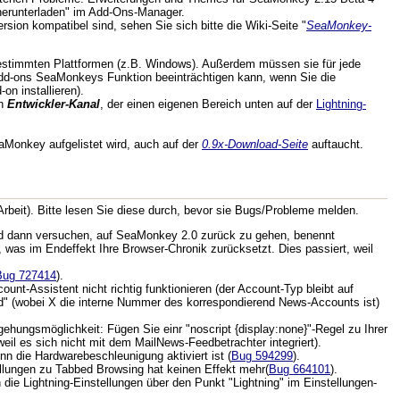
 herunterladen" im Add-Ons-Manager.
sion kompatibel sind, sehen Sie sich bitte die Wiki-Seite "
SeaMonkey-
bestimmten Plattformen (z.B. Windows). Außerdem müssen sie für jede
dd-ons SeaMonkeys Funktion beeinträchtigen kann, wenn Sie die
on installieren).
en
Entwickler-Kanal
, der einen eigenen Bereich unten auf der
Lightning-
eaMonkey aufgelistet wird, auch auf der
0.9x-Download-Seite
auftaucht.
rbeit). Bitte lesen Sie diese durch, bevor sie Bugs/Probleme melden.
und dann versuchen, auf SeaMonkey 2.0 zurück zu gehen, benennt
, was im Endeffekt Ihre Browser-Chronik zurücksetzt. Dies passiert, weil
Bug 727414
).
-Assistent nicht richtig funktionieren (der Account-Typ bleibt auf
d" (wobei X die interne Nummer des korrespondierend News-Accounts ist)
gehungsmöglichkeit: Fügen Sie einr "noscript {display:none}"-Regel zu Ihrer
il es sich nicht mit dem MailNews-Feedbetrachter integriert).
n die Hardwarebeschleunigung aktiviert ist (
Bug 594299
).
ellungen zu Tabbed Browsing hat keinen Effekt mehr(
Bug 664101
).
ie Lightning-Einstellungen über den Punkt "Lightning" im Einstellungen-