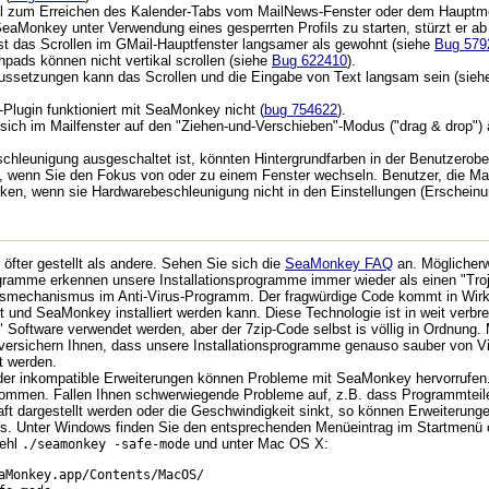
el zum Erreichen des Kalender-Tabs vom MailNews-Fenster oder dem Hauptmenü
aMonkey unter Verwendung eines gesperrten Profils zu starten, stürzt er ab
t das Scrollen im GMail-Hauptfenster langsamer als gewohnt (siehe
Bug 579
ads können nicht vertikal scrollen (siehe
Bug 622410
).
ussetzungen kann das Scrollen und die Eingabe von Text langsam sein (sie
Plugin funktioniert mit SeaMonkey nicht (
bug 754622
).
 sich im Mailfenster auf den "Ziehen-und-Verschieben"-Modus ("drag & drop"
leunigung ausgeschaltet ist, könnten Hintergrundfarben in der Benutzeroberfl
n, wenn Sie den Fokus von oder zu einem Fenster wechseln. Benutzer, die Ma
en, wenn sie Hardwarebeschleunigung nicht in den Einstellungen (Erscheinung
fter gestellt als andere. Sehen Sie sich die
SeaMonkey FAQ
an. Möglicherw
ramme erkennen unsere Installationsprogramme immer wieder als einen "Troj
gsmechanismus im Anti-Virus-Programm. Der fragwürdige Code kommt in Wirkl
rt und SeaMonkey installiert werden kann. Diese Technologie ist in weit ver
" Software verwendet werden, aber der 7zip-Code selbst is völlig in Ordnung.
r versichern Ihnen, dass unsere Installationsprogramme genauso sauber von Vir
 werden.
der inkompatible Erweiterungen können Probleme mit SeaMonkey hervorrufen.
 kommen. Fallen Ihnen schwerwiegende Probleme auf, z.B. dass Programmteil
rhaft dargestellt werden oder die Geschwindigkeit sinkt, so können Erweiteru
s. Unter Windows finden Sie den entsprechenden Menüeintrag im Startmenü 
fehl
und unter Mac OS X:
./seamonkey -safe-mode
aMonkey.app/Contents/MacOS/