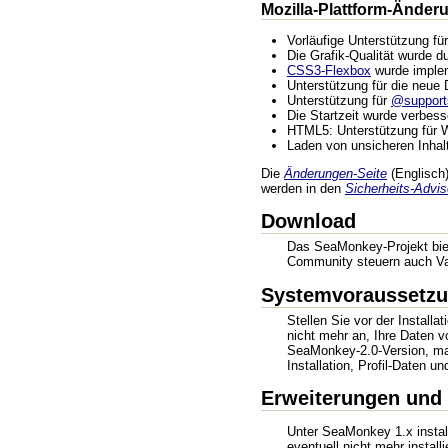
Mozilla-Plattform-Änder
Vorläufige Unterstützung f
Die Grafik-Qualität wurde 
CSS3-Flexbox
wurde implem
Unterstützung für die neue
Unterstützung für
@support
Die Startzeit wurde verbesse
HTML5: Unterstützung für W
Laden von unsicheren Inhal
Die
Änderungen-Seite
(Englisch) 
werden in den
Sicherheits-Advi
Download
Das SeaMonkey-Projekt biet
Community steuern auch Var
Systemvoraussetzun
Stellen Sie vor der Install
nicht mehr an, Ihre Daten v
SeaMonkey-2.0-Version, mach
Installation, Profil-Daten 
Erweiterungen und
Unter SeaMonkey 1.x instal
eventuell nicht mehr insta