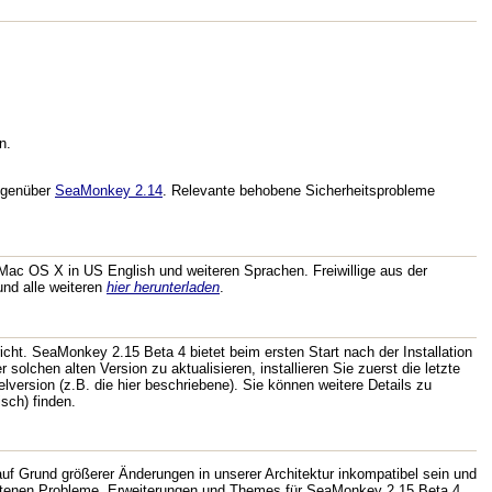
n.
genüber
SeaMonkey 2.14
. Relevante behobene Sicherheitsprobleme
Mac OS X in US English und weiteren Sprachen. Freiwillige aus der
nd alle weiteren
hier herunterladen
.
icht. SeaMonkey 2.15 Beta 4 bietet beim ersten Start nach der Installation
r solchen alten Version zu aktualisieren, installieren Sie zuerst die letzte
lversion (z.B. die hier beschriebene). Sie können weitere Details zu
sch) finden.
f Grund größerer Änderungen in unserer Architektur inkompatibel sein und
getretenen Probleme. Erweiterungen und Themes für SeaMonkey 2.15 Beta 4