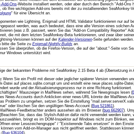
-Add-Ons
-Website installiert werden, oder aber durch den Bereich "Add-Ons
 ob Ihre wichtigsten Add-ons bereits mit der zu installierenden SeaMonkey-Ver
folgung
" für eine Übersicht an.
ponenten wie Lightning, Enigmail und HTML Validator funktionieren nur auf 
gepasst werden, was auch bedeutet, dass eine alte Version eines solchen A
tivieren (was z.B. passiert, wenn Sie das "Add-on Compatibility Reporter" Add-
bereit, die mit dem letzten SeaMonkey-Beta funktionieren, und zwar über sein
ghtning-Versionen können auf der
Kalender-Versionen
-Seite gefunden werden.
 bitte die Seite zu
Enigmail-Nightly-Builds
an.
en Sie überprüfen, ob die Firefox-Version, die auf der "about:"-Seite von S
nur Windows unterstützt wird.
inige der bekannten Probleme mit SeaMonkey 2.15 Beta 4 ab (Übersetzung in A
:
Wenn Sie ein Profil mit dieser oder jeglicher späterer Version verwenden 
Datei auf places.sqlite.corrupt um und erstellt eine neue places.sqlite-Datei
dert wurde und der Aktualisierungsprozess nur in eine Richtung funktioniert.
schäftigten" Mauszeiger in MailNews sehen, während Sie Newsgroups lesen (
es News-Accounts durch Anklicken einer news-URL könnte der MailNews-Account
s Problem zu umgehen, setzen Sie die Einstellung "mail.server.serverX.vali
"true" oder löschen Sie den ungültigen News-Account (
Bug 521861
).
MailNews-Feedbetrachter anders aussehen als im Browser (
bug 662907
). Um
(Beachten Sie, dass das Stylish-Add-on dafür nicht verwendet werden kann, we
auszuwählen, bringt es im DOM-Inspektor auf Windows nicht zum Blinken, wen
Öffnen einer Lesezeichengruppe" / "Existierende Tabs ersetzen" in den Einst
n können vom Add-on-Manager aus nicht geöffnet werden. Stattdessen können d
 (
Bug 636104
).