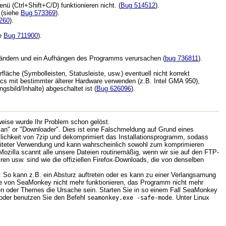
 (Ctrl+Shift+C/D) funktionieren nicht. (
Bug 514512
).
 (siehe
Bug 573369
).
260
).
he
Bug 711900
).
) ändern und ein Aufhängen des Programms verursachen (
bug 736811
).
äche (Symbolleisten, Statusleiste, usw.) eventuell nicht korrekt
cs mit bestimmter älterer Hardware verwenden (z.B. Intel GMA 950),
sbild/Inhalte) abgeschaltet ist (
Bug 626096
).
eise wurde Ihr Problem schon gelöst.
an" or "Downloader". Dies ist eine Falschmeldung auf Grund eines
ichkeit von 7zip und dekomprimiert das Installationsprogramm, sodass
breiteter Verwendung und kann wahrscheinlich sowohl zum komprimieren
 Mozilla scannt alle unsere Dateien routinemäßig, wenn wir sie auf den FTP-
en usw. sind wie die offiziellen Firefox-Downloads, die von denselben
 So kann z.B. ein Absturz auftreten oder es kann zu einer Verlangsamung
e von SeaMonkey nicht mehr funktionieren, das Programm nicht mehr
ngen oder Themes die Ursache sein. Starten Sie in so einem Fall SeaMonkey
oder benutzen Sie den Befehl
. Unter Linux
seamonkey.exe -safe-mode