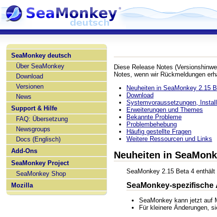
SeaMonkey deutsch
Über SeaMonkey
Diese Release Notes (Versionshinwe
Notes, wenn wir Rückmeldungen erha
Download
Versionen
Neuheiten in SeaMonkey 2.15 B
Download
News
Systemvoraussetzungen, Installa
Support & Hilfe
Erweiterungen und Themes
Bekannte Probleme
FAQ: Übersetzung
Problembehebung
Newsgroups
Häufig gestellte Fragen
Weitere Ressourcen und Links
Docs (Englisch)
Add-Ons
Neuheiten in SeaMonk
SeaMonkey Project
SeaMonkey 2.15 Beta 4 enthält 
SeaMonkey Shop
SeaMonkey-spezifische
Mozilla
SeaMonkey kann jetzt auf M
Für kleinere Änderungen, s