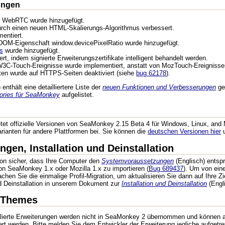
ungen
ür WebRTC wurde hinzugefügt.
durch einen neuen HTML-Skalierungs-Algorithmus verbessert.
entiert.
 DOM-Eigenschaft window.devicePixelRatio wurde hinzugefügt.
s
wurde hinzugefügt.
rt, indem signierte Erweiterungszertifikate intelligent behandelt werden.
3C-Touch-Ereignisse wurde implementiert, anstatt von MozTouch-Ereignisse
ten wurde auf HTTPS-Seiten deaktiviert (siehe
bug 62178
).
enthält eine detailliertere Liste der
neuen Funktionen und Verbesserungen
ge
sories für SeaMonkey
aufgelistet.
et offizielle Versionen von SeaMonkey 2.15 Beta 4 für Windows, Linux, and 
ianten für andere Plattformen bei. Sie können die
deutschen Versionen hier
u
gen, Installation und Deinstallation
ation sicher, dass Ihre Computer den
Systemvoraussetzungen
(Englisch) entspr
on SeaMonkey 1.x oder Mozilla 1.x zu importieren (
Bug 689437
). Um von eine
en Sie die einmalige Profil-Migration, um aktualisieren Sie dann auf Ihre Zie
und Deinstallation in unserem Dokument zur
Installation und Deinstallation
(Engli
 Themes
lierte Erweiterungen werden nicht in SeaMonkey 2 übernommen und können au
lliert werden. Bitte melden Sie dem Entwickler der Erweiterung jegliche auf