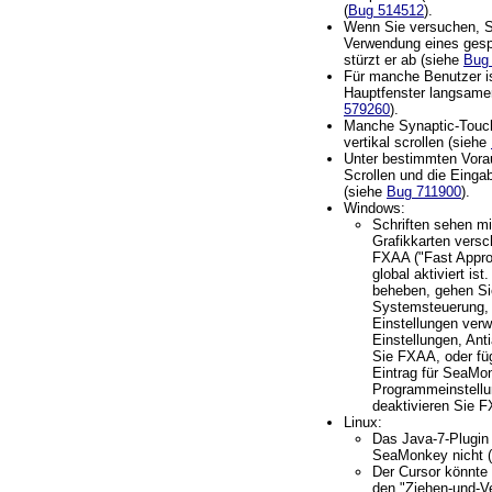
(
Bug 514512
).
Wenn Sie versuchen, 
Verwendung eines gespe
stürzt er ab (siehe
Bug
Für manche Benutzer is
Hauptfenster langsame
579260
).
Manche Synaptic-Touc
vertikal scrollen (siehe
Unter bestimmten Vor
Scrollen und die Einga
(siehe
Bug 711900
).
Windows:
Schriften sehen m
Grafikkarten ver
FXAA ("Fast Approx
global aktiviert i
beheben, gehen Si
Systemsteuerung, 
Einstellungen verw
Einstellungen, Anti
Sie FXAA, oder fü
Eintrag für SeaMo
Programmeinstellu
deaktivieren Sie F
Linux:
Das Java-7-Plugin 
SeaMonkey nicht (
Der Cursor könnte 
den "Ziehen-und-V