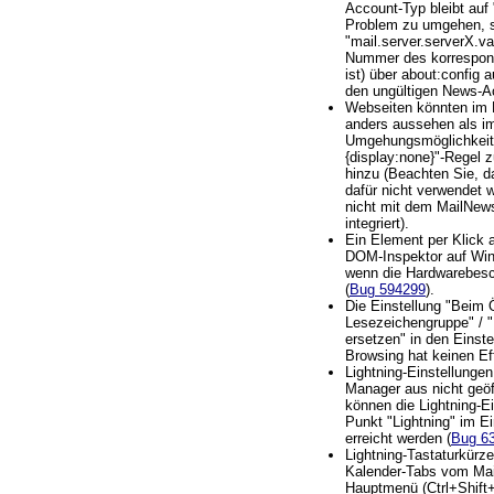
Account-Typ bleibt au
Problem zu umgehen, se
"mail.server.serverX.va
Nummer des korrespon
ist) über about:config a
den ungültigen News-A
Webseiten könnten im 
anders aussehen als i
Umgehungsmöglichkeit: 
{display:none}"-Regel z
hinzu (Beachten Sie, d
dafür nicht verwendet 
nicht mit dem MailNew
integriert).
Ein Element per Klick 
DOM-Inspektor auf Win
wenn die Hardwarebesch
(
Bug 594299
).
Die Einstellung "Beim 
Lesezeichengruppe" / "
ersetzen" in den Einst
Browsing hat keinen Ef
Lightning-Einstellunge
Manager aus nicht geöf
können die Lightning-E
Punkt "Lightning" im E
erreicht werden (
Bug 6
Lightning-Tastaturkürz
Kalender-Tabs vom Ma
Hauptmenü (Ctrl+Shift+