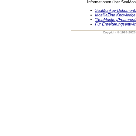
Informationen über SeaMon
SeaMonkey-Dokumentat
MozillaZine Knowledge
"SeaMonkey/Features/2
Für Erweiterungsentwic
Copyright © 1998-202