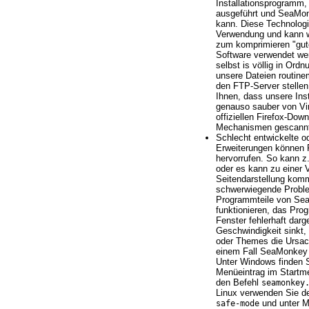
Installationsprogramm,
ausgeführt und SeaMonk
kann. Diese Technologie 
Verwendung und kann w
zum komprimieren "gute
Software verwendet wer
selbst is völlig in Ordn
unsere Dateien routine
den FTP-Server stellen
Ihnen, dass unsere Ins
genauso sauber von Vir
offiziellen Firefox-Dow
Mechanismen gescannt
Schlecht entwickelte o
Erweiterungen können
hervorrufen. So kann z.
oder es kann zu einer
Seitendarstellung komm
schwerwiegende Proble
Programmteile von Se
funktionieren, das Pro
Fenster fehlerhaft darg
Geschwindigkeit sinkt,
oder Themes die Ursach
einem Fall SeaMonkey
Unter Windows finden 
Menüeintrag im Startm
den Befehl
seamonkey
Linux verwenden Sie d
und unter 
safe-mode