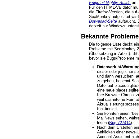
Enigmail-Nightly-Builds
an.
Für den HTML-Validator müs
die Firefox-Version, die auf
SeaMonkey aufgelistet wird
Download-Seite
auftaucht. 
derzeit nur Windows unterst
Bekannte Probleme
Die folgende Liste deckt ei
Probleme mit SeaMonkey 2
(Übersetzung in Arbeit). Bit
bevor sie Bugs/Probleme m
Datenverlust-Warnung
dieser oder jeglicher s
und dann versuchen, a
zu gehen, benennt Sea
Datei auf places.sqlite.
eine neue places.sqlit
Ihre Browser-Chronik zu
weil das interne Forma
Aktualisierungsprozess
funktioniert.
Sie könnten einen "bes
MailNews sehen, währ
lesen (
Bug 727414
).
Nach dem Erstellen ei
Anklicken einer news-
Account-Assistent nicht