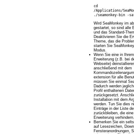
cd
/Applications/SeaMo
./seamonkey-bin -sa
Wird SeaMonkey im ab
gestartet, so sind alle 
und das Standard-Them
Deaktivieren Sie die E
Theme, das die Proble
starten Sie SeaMonkey
Modus.
Wenn Sie eine in Ihrem 
Erweiterung (z.B. bei de
Webseite) deinstalliere
anschließend mit dem
Kommandozeilenargument
extension für alle Benut
müssen Sie einmal Sea
Dadurch werden jeglich
Profil enthaltenen Date
zurückgesetzt. Anschl
Installation mit dem A
werden. Tun Sie dies n
Einträge in der Liste d
zurückbleiben, die eine 
Erweiterung verhindern
Bemerken Sie ein selt
auf Lesezeichen, Down
Fensteranordnungen, S