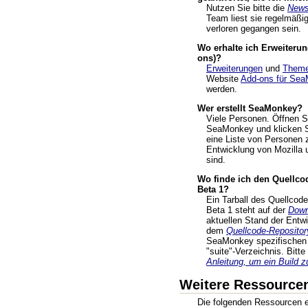
Nutzen Sie bitte die
News
Team liest sie regelmäßig
verloren gegangen sein.
Wo erhalte ich Erweiteru
ons)?
Erweiterungen
und
Them
Website
Add-ons für Se
werden.
Wer erstellt SeaMonkey?
Viele Personen. Öffnen S
SeaMonkey und klicken S
eine Liste von Personen z
Entwicklung von Mozilla 
sind.
Wo finde ich den Quellc
Beta 1?
Ein Tarball des Quellco
Beta 1 steht auf der
Down
aktuellen Stand der Entw
dem
Quellcode-Repositor
SeaMonkey spezifischen 
"suite"-Verzeichnis. Bitt
Anleitung, um ein Build z
Weitere Ressource
Die folgenden Ressourcen en