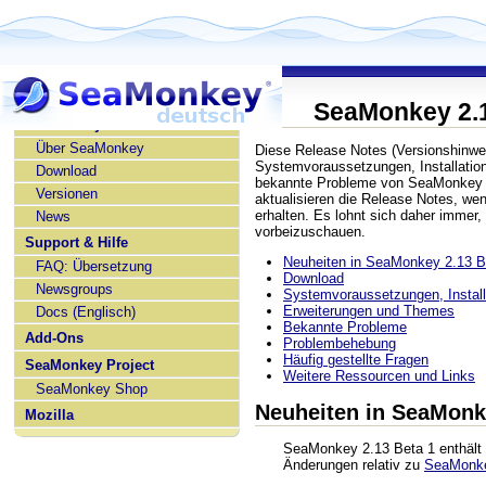
SeaMonkey 2.1
SeaMonkey deutsch
Über SeaMonkey
Diese Release Notes (Versionshinwe
Systemvoraussetzungen, Installatio
Download
bekannte Probleme von SeaMonkey 2
Versionen
aktualisieren die Release Notes, w
erhalten. Es lohnt sich daher immer,
News
vorbeizuschauen.
Support & Hilfe
Neuheiten in SeaMonkey 2.13 B
FAQ: Übersetzung
Download
Newsgroups
Systemvoraussetzungen, Installa
Erweiterungen und Themes
Docs (Englisch)
Bekannte Probleme
Add-Ons
Problembehebung
Häufig gestellte Fragen
SeaMonkey Project
Weitere Ressourcen und Links
SeaMonkey Shop
Neuheiten in SeaMonk
Mozilla
SeaMonkey 2.13 Beta 1 enthält 
Änderungen relativ zu
SeaMonke