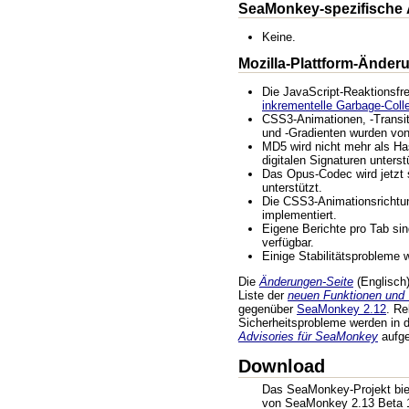
SeaMonkey-spezifische
Keine.
Mozilla-Plattform-Änder
Die JavaScript-Reaktionsfr
inkrementelle Garbage-Coll
CSS3-Animationen, -Transit
und -Gradienten wurden von 
MD5 wird nicht mehr als Ha
digitalen Signaturen unterst
Das Opus-Codec wird jetzt
unterstützt.
Die CSS3-Animationsrichtu
implementiert.
Eigene Berichte pro Tab sin
verfügbar.
Einige Stabilitätsprobleme
Die
Änderungen-Seite
(Englisch) 
Liste der
neuen Funktionen und
gegenüber
SeaMonkey 2.12
. R
Sicherheitsprobleme werden in
Advisories für SeaMonkey
aufgel
Download
Das SeaMonkey-Projekt biete
von SeaMonkey 2.13 Beta 1