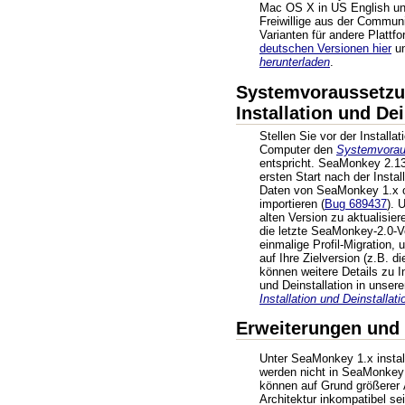
Mac OS X in US English un
Freiwillige aus der Commun
Varianten für andere Plattf
deutschen Versionen hier
un
herunterladen
.
Systemvoraussetzu
Installation und Dei
Stellen Sie vor der Installat
Computer den
Systemvorau
entspricht. SeaMonkey 2.13
ersten Start nach der Instal
Daten von SeaMonkey 1.x o
importieren (
Bug 689437
). 
alten Version zu aktualisiere
die letzte SeaMonkey-2.0-V
einmalige Profil-Migration, 
auf Ihre Zielversion (z.B. d
können weitere Details zu In
und Deinstallation in unse
Installation und Deinstallati
Erweiterungen und
Unter SeaMonkey 1.x instal
werden nicht in SeaMonke
können auf Grund größerer 
Architektur inkompatibel sei