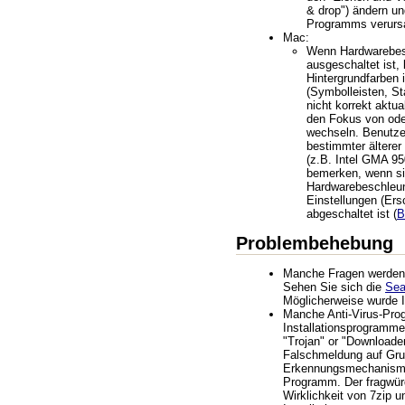
& drop") ändern u
Programms verurs
Mac:
Wenn Hardwarebes
ausgeschaltet ist,
Hintergrundfarben 
(Symbolleisten, Sta
nicht korrekt aktua
den Fokus von ode
wechseln. Benutze
bestimmter ältere
(z.B. Intel GMA 95
bemerken, wenn s
Hardwarebeschleun
Einstellungen (Ers
abgeschaltet ist (
B
Problembehebung
Manche Fragen werden ö
Sehen Sie sich die
Se
Möglicherweise wurde I
Manche Anti-Virus-Pr
Installationsprogramme
"Trojan" or "Downloader
Falschmeldung auf Grun
Erkennungsmechanismu
Programm. Der fragwür
Wirklichkeit von 7zip 