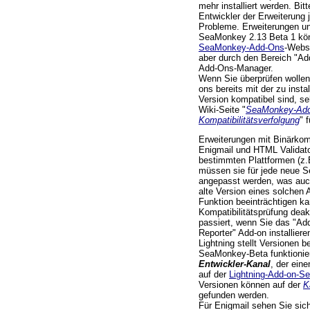
mehr installiert werden. Bi
Entwickler der Erweiterung 
Probleme. Erweiterungen u
SeaMonkey 2.13 Beta 1 kö
SeaMonkey-Add-Ons
-Websi
aber durch den Bereich "Ad
Add-Ons-Manager.
Wenn Sie überprüfen wollen,
ons bereits mit der zu inst
Version kompatibel sind, se
Wiki-Seite "
SeaMonkey-Add
Kompatibilitätsverfolgung
" 
Erweiterungen mit Binärkom
Enigmail und HTML Validator
bestimmten Plattformen (z
müssen sie für jede neue 
angepasst werden, was auc
alte Version eines solche
Funktion beeinträchtigen ka
Kompatibilitätsprüfung deak
passiert, wenn Sie das "Add
Reporter" Add-on installieren
Lightning stellt Versionen b
SeaMonkey-Beta funktionier
Entwickler-Kanal
, der ein
auf der
Lightning-Add-on-Se
Versionen können auf der
K
gefunden werden.
Für Enigmail sehen Sie sich