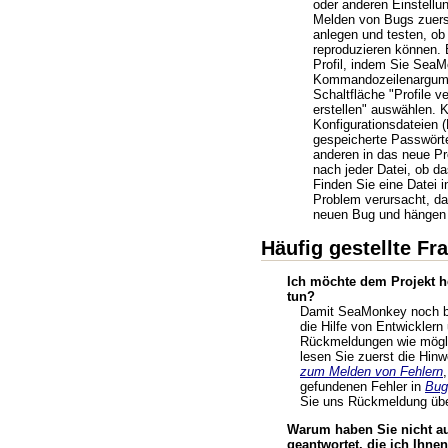
oder anderen Einstellu
Melden von Bugs zuerst
anlegen und testen, ob
reproduzieren können. 
Profil, indem Sie Sea
Kommandozeilenargumen
Schaltfläche "Profile v
erstellen" auswählen. K
Konfigurationsdateien 
gespeicherte Passwörte
anderen in das neue Pro
nach jeder Datei, ob da
Finden Sie eine Datei i
Problem verursacht, da
neuen Bug und hängen 
Häufig gestellte Fr
Ich möchte dem Projekt he
tun?
Damit SeaMonkey noch be
die Hilfe von Entwicklern
Rückmeldungen wie möglic
lesen Sie zuerst die Hin
zum Melden von Fehlern
gefundenen Fehler in
Bugz
Sie uns Rückmeldung übe
Warum haben Sie nicht au
geantwortet, die ich Ihne