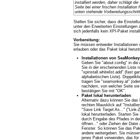
installiert werden, daher schlägt die
Seite bei einer frischen Installation 
unten stehende Vorbereitungsschritt
Stellen Sie sicher, dass die Einstellu
unter den Erweiterten Einstellungen ak
sich jedenfalls kein XPI-Paket install
Vorbereitung:
Sie müssen entweder Installatione
erlauben oder das Paket lokal herunt
Installationen von SeaMonkey
Geben Sie "about:config" in die
Sie in der erscheinenden Liste 
"xpinstall.whitelist.add" (fast ga
alphabetischen Liste). Doppelkli
tragen Sie "seamonkey.at" (oder "
nachdem, von welcher Seite sie 
bestätigen Sie mit "OK".
Paket lokal herunterladen
:
Alternativ dazu können Sie das
rechten Mausklick auf "Installi
"Save Link Target As..." ("Link-Z
lokal herunterladen. Starten Sie 
durch Eingabe des Pfades in der
öffnen..." oder Ziehen der Date
Fenster. So können Sie das Pake
andere weitergeben. Sie müsse
jenes Paket verwenden, das für