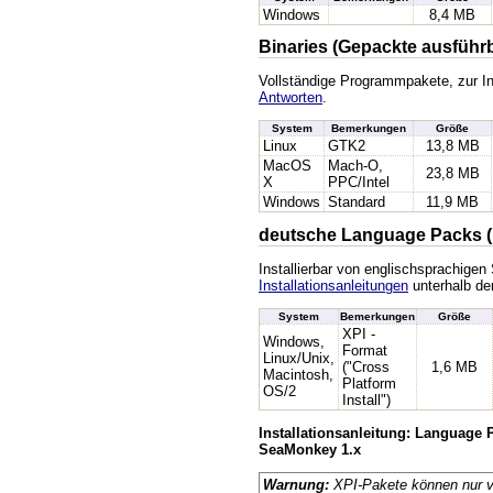
Windows
8,4 MB
Binaries (Gepackte ausführ
Vollständige Programmpakete, zur In
Antworten
.
System
Bemerkungen
Größe
Linux
GTK2
13,8 MB
MacOS
Mach-O,
23,8 MB
X
PPC/Intel
Windows
Standard
11,9 MB
deutsche Language Packs (
Installierbar von englischsprachige
Installationsanleitungen
unterhalb der
System
Bemerkungen
Größe
XPI -
Windows,
Format
Linux/Unix,
("Cross
1,6 MB
Macintosh,
Platform
OS/2
Install")
Installationsanleitung: Language 
SeaMonkey 1.x
Warnung:
XPI-Pakete können nur v