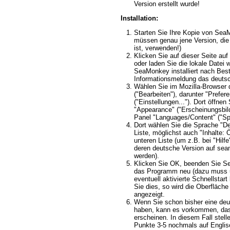
Version erstellt wurde!
Installation:
Starten Sie Ihre Kopie von Sea
müssen genau jene Version, die
ist, verwenden!)
Klicken Sie auf dieser Seite auf 
oder laden Sie die lokale Datei 
SeaMonkey installiert nach Best
Informationsmeldung das deuts
Wählen Sie im Mozilla-Browser 
("Bearbeiten"), darunter "Prefere
("Einstellungen..."). Dort öffnen
"Appearance" ("Erscheinungsbild
Panel "Languages/Content" ("Spr
Dort wählen Sie die Sprache "D
Liste, möglichst auch "Inhalte: 
unteren Liste (um z.B. bei "Hilf
deren deutsche Version auf sea
werden).
Klicken Sie OK, beenden Sie S
das Programm neu (dazu muss 
eventuell aktivierte Schnellstar
Sie dies, so wird die Oberfläch
angezeigt.
Wenn Sie schon bisher eine deu
haben, kann es vorkommen, dass
erscheinen. In diesem Fall stelle
Punkte 3-5 nochmals auf Englis