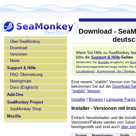
Download - SeaM
SeaMonkey deutsch
deutsc
Über SeaMonkey
Download
Wenn Sie Hilfe zu SeaMonkey ben
Versionen
bitte die
Support & Hilfe
-Seiten
.
News
Verwenden Sie
Bugzilla
(englisch), um
Bug
Übersetzungsprobleme/-bugs melden Sie bi
Support & Hilfe
Localizations", Komponente "de / German l
FAQ: Übersetzung
Newsgroups
Eine neuere "stabile" Version von 
bekommen Sie auf der
Download-Seit
Docs (Englisch)
"stabile" Version
.
Add-Ons
Installer
|
Binaries
|
Language Packs
SeaMonkey Project
Installer - Versionen mit In
SeaMonkey Shop
Mozilla
Einfach herunterladen und die Install
Versionen/Pakete werden von Julian
bereitgestellt und sind auch
über sei
System
Bemerkungen
Größe