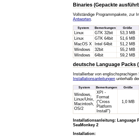
Binaries (Gepackte ausführ
Vollständige Programmpakete, zur In
Antworten
.
System
Bemerkungen
Größe
Linux
GTK 32bit
53,3 MB
Linux
GTK 64bit
51,6 MB
MacOS X
Intel 64bit
51,2 MB
Windows
32bit
55,2 MB
Windows
64bit
59,2 MB
deutsche Language Packs (
Installierbar von englischsprachige
Installationsanleitungen
unterhalb der
System
Bemerkungen
Größe
XPI -
Windows,
Format
Linux/Unix,
("Cross
1,0 MB
Macintosh,
Platform
OS/2
Install")
Installationsanleitung: Language
SeaMonkey 2
Installation: