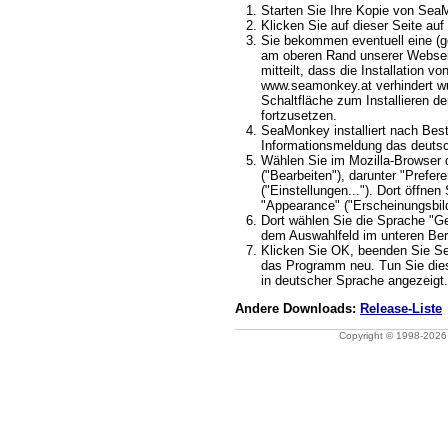
Starten Sie Ihre Kopie von Se
Klicken Sie auf dieser Seite auf 
Sie bekommen eventuell eine (ge
am oberen Rand unserer Webseit
mitteilt, dass die Installation v
www.seamonkey.at verhindert wu
Schaltfläche zum Installieren d
fortzusetzen.
SeaMonkey installiert nach Best
Informationsmeldung das deuts
Wählen Sie im Mozilla-Browser 
("Bearbeiten"), darunter "Prefere
("Einstellungen..."). Dort öffnen
"Appearance" ("Erscheinungsbild
Dort wählen Sie die Sprache "G
dem Auswahlfeld im unteren Ber
Klicken Sie OK, beenden Sie S
das Programm neu. Tun Sie dies
in deutscher Sprache angezeigt.
Andere Downloads:
Release-Liste
Copyright © 1998-202