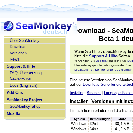
Download - SeaMo
SeaMonkey deutsch
Beta 1 de
Über SeaMonkey
Download
Wenn Sie Hilfe zu SeaMonkey ben
Versionen
bitte die
Support & Hilfe
-Seiten
.
News
Verwenden Sie
Bugzilla
(englisch), um
Bug
Übersetzungsprobleme/-bugs melden Sie bi
Support & Hilfe
Localizations", Komponente "de / German l
FAQ: Übersetzung
Newsgroups
Eine neuere Version von SeaMonke
auf der
Download-Seite für die aktuel
Docs (Englisch)
Add-Ons
Installer
|
Binaries
|
Language Packs
SeaMonkey Project
Installer - Versionen mit In
SeaMonkey Shop
Einfach herunterladen und die Install
Mozilla
System
Bemerkungen
Größe
Windows
32bit
38,4 MB
Windows
64bit
41,2 MB