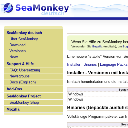
SeaMonkey deutsch
Über SeaMonkey
Wenn Sie Hilfe zu SeaMonkey ben
Download
Verwenden Sie
Bugzilla
(englisch), um
Bug
Versionen
Eine neuere "stabile" Version von
News
Support & Hilfe
Installer
|
Binaries
|
Language Packs
FAQ: Übersetzung
Installer - Versionen mit In
Newsgroups
Einfach herunterladen und die Install
Docs (Englisch)
Add-Ons
Syste
Windows
SeaMonkey Project
Windows
SeaMonkey Shop
Binaries (Gepackte ausführ
Mozilla
Vollständige Programmpakete, zur In
Sys