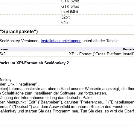
GTK 32bit
GTK 64bit
Intel 64bit
32bit
64bit
"Sprachpakete")
en SeaMonkey-Versionen,
Installationsanleitungen
unterhalb der Tabelle!
ystem
Bemerk
S/2
XPI - Format ("Cross Platform Install
 Packs im XPI-Format ab SeaMonkey 2
aMonkey
den Link "Installieren".
lbe) Informationsleiste am oberen Rand unserer Webseite angezeigt, die Ihne
e Schaltfläche zum Installieren der Software, um fortzusetzen.
tätigung der Informationsmeldung das deutsche Paket.
n Menüpunkt "Edit" ("Bearbeiten"), darunter "Preferences..." ("Einstellungen.
erman" ("Deutsch") aus dem Auswahlfeld im unteren Bereich des Fensters.
aMonkey und starten Sie das Programm neu. Tun Sie dies, so wird die Oberf