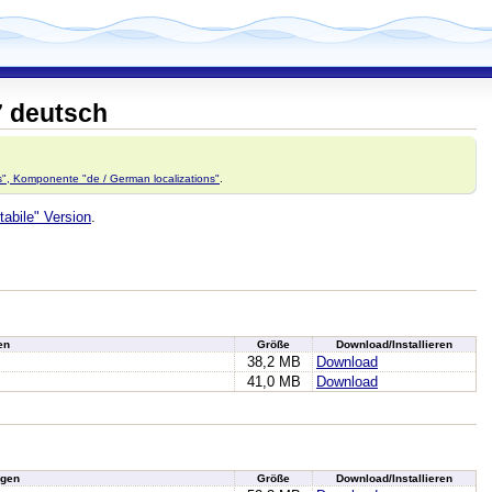
7 deutsch
ns", Komponente "de / German localizations"
.
tabile" Version
.
en
Größe
Download/Installieren
38,2 MB
Download
41,0 MB
Download
gen
Größe
Download/Installieren