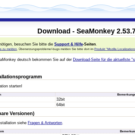
Download - SeaMonkey 2.53.
ötigen, besuchen Sie bitte die
Support & Hilfe
-Seiten
.
s zu melden
, Übersetzungsprobleme/-bugs melden Sie bitte dort im
Produkt "Mozilla Localizatio
 SeaMonkey deutsch bekommen Sie auf der
Download-Seite für die aktuellste "s
stallationsprogramm
ation starten!
m
Bemerkung
32bit
64bit
bare Versionen)
stallation siehe
Fragen & Antworten
.
tem
Bemerkun