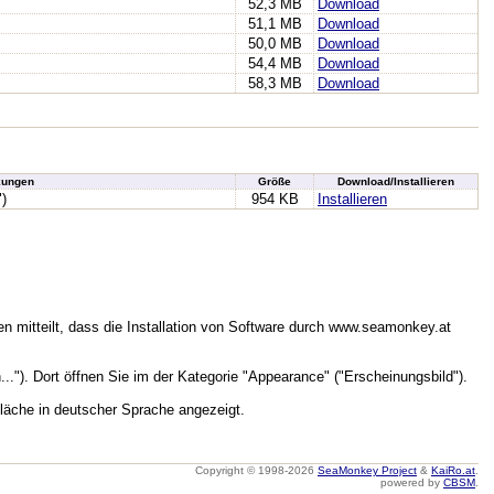
52,3 MB
Download
51,1 MB
Download
50,0 MB
Download
54,4 MB
Download
58,3 MB
Download
ungen
Größe
Download/Installieren
")
954 KB
Installieren
n mitteilt, dass die Installation von Software durch www.seamonkey.at
.."). Dort öffnen Sie im der Kategorie "Appearance" ("Erscheinungsbild").
läche in deutscher Sprache angezeigt.
Copyright © 1998-2026
SeaMonkey Project
&
KaiRo.at
.
powered by
CBSM
.