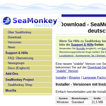
Download - SeaMo
SeaMonkey deutsch
deutsc
Über SeaMonkey
Download
Wenn Sie Hilfe zu SeaMonkey ben
Versionen
bitte die
Support & Hilfe
-Seiten
.
News
Verwenden Sie
Bugzilla
(englisch), um
Bug
Übersetzungsprobleme/-bugs melden Sie bi
Support & Hilfe
Localizations", Komponente "de / German l
FAQ: Übersetzung
Newsgroups
Eine neuere "stabile" Version von 
bekommen Sie auf der
Download-Seit
Docs (Englisch)
"stabile" Version
.
Add-Ons
Installer
|
Binaries
|
Language Packs
SeaMonkey Project
Installer - Versionen mit In
SeaMonkey Shop
Mozilla
Einfach herunterladen und die Install
System
Bemerkungen
Größe
Windows
Standard
21,5 MB