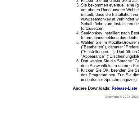
Klicken Sie auf dieser Seite auf 
Sie bekommen eventuell eine (ge
am oberen Rand unserer Webseit
mitteilt, dass die Installation v
www.seamonkey.at verhindert wu
Schaltfläche zum Installieren d
fortzusetzen.
SeaMonkey installiert nach Best
Informationsmeldung das deuts
Wählen Sie im Mozilla-Browser 
("Bearbeiten"), darunter "Prefere
("Einstellungen..."). Dort öffnen
"Appearance" ("Erscheinungsbild
Dort wählen Sie die Sprache "G
dem Auswahlfeld im unteren Ber
Klicken Sie OK, beenden Sie S
das Programm neu. Tun Sie dies
in deutscher Sprache angezeigt.
Andere Downloads:
Release-Liste
Copyright © 1998-202