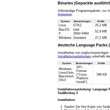
Binaries (Gepackte ausführ
Vollständige Programmpakete, zur In
Antworten
.
System
Bemerkungen
Größe
Linux
GTK2
25,2 MB
MacOS
Intel
52,9 MB
X
32bit+64bit
Windows
Standard
27,2 MB
deutsche Language Packs (
Installierbar von englischsprachige
Installationsanleitungen
unterhalb der
System
Bemerkungen
Größe
XPI -
Windows,
Format
Linux/Unix,
("Cross
788 KB
Macintosh,
Platform
OS/2
Install")
Installationsanleitung: Language
SeaMonkey 2
Installation:
Starten Sie Ihre Kopie von Se