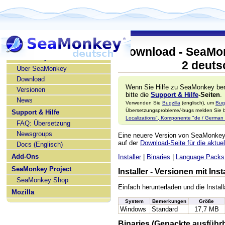
Download - SeaMon
SeaMonkey deutsch
2 deuts
Über SeaMonkey
Download
Wenn Sie Hilfe zu SeaMonkey ben
Versionen
bitte die
Support & Hilfe
-Seiten
.
News
Verwenden Sie
Bugzilla
(englisch), um
Bug
Übersetzungsprobleme/-bugs melden Sie bi
Support & Hilfe
Localizations", Komponente "de / German l
FAQ: Übersetzung
Newsgroups
Eine neuere Version von SeaMonke
auf der
Download-Seite für die aktuel
Docs (Englisch)
Add-Ons
Installer
|
Binaries
|
Language Packs
SeaMonkey Project
Installer - Versionen mit In
SeaMonkey Shop
Einfach herunterladen und die Install
Mozilla
System
Bemerkungen
Größe
Windows
Standard
17,7 MB
Binaries (Gepackte ausführ