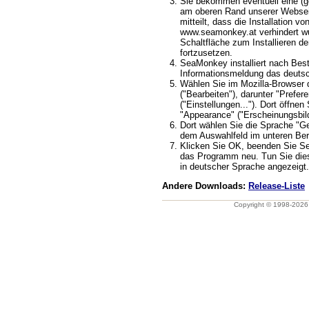
Sie bekommen eventuell eine (ge
am oberen Rand unserer Webseit
mitteilt, dass die Installation v
www.seamonkey.at verhindert wu
Schaltfläche zum Installieren d
fortzusetzen.
SeaMonkey installiert nach Best
Informationsmeldung das deuts
Wählen Sie im Mozilla-Browser 
("Bearbeiten"), darunter "Prefere
("Einstellungen..."). Dort öffnen
"Appearance" ("Erscheinungsbild
Dort wählen Sie die Sprache "G
dem Auswahlfeld im unteren Ber
Klicken Sie OK, beenden Sie S
das Programm neu. Tun Sie dies
in deutscher Sprache angezeigt.
Andere Downloads:
Release-Liste
Copyright © 1998-202