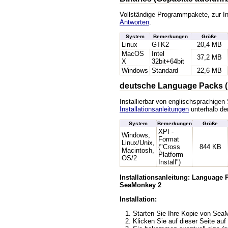
Vollständige Programmpakete, zur In
Antworten
.
System
Bemerkungen
Größe
Linux
GTK2
20,4 MB
MacOS
Intel
37,2 MB
X
32bit+64bit
Windows
Standard
22,6 MB
deutsche Language Packs (
Installierbar von englischsprachige
Installationsanleitungen
unterhalb der
System
Bemerkungen
Größe
XPI -
Windows,
Format
Linux/Unix,
("Cross
844 KB
Macintosh,
Platform
OS/2
Install")
Installationsanleitung: Language
SeaMonkey 2
Installation:
Starten Sie Ihre Kopie von Se
Klicken Sie auf dieser Seite auf 