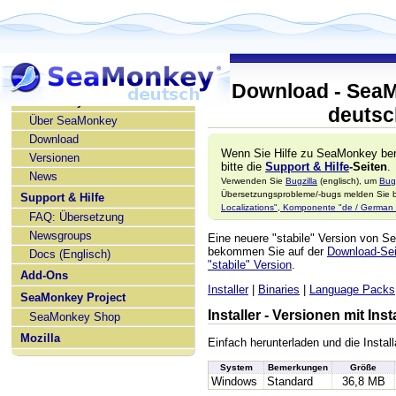
Download - SeaM
SeaMonkey deutsch
deutsc
Über SeaMonkey
Download
Wenn Sie Hilfe zu SeaMonkey ben
Versionen
bitte die
Support & Hilfe
-Seiten
.
News
Verwenden Sie
Bugzilla
(englisch), um
Bug
Übersetzungsprobleme/-bugs melden Sie bi
Support & Hilfe
Localizations", Komponente "de / German l
FAQ: Übersetzung
Newsgroups
Eine neuere "stabile" Version von 
bekommen Sie auf der
Download-Seit
Docs (Englisch)
"stabile" Version
.
Add-Ons
Installer
|
Binaries
|
Language Packs
SeaMonkey Project
Installer - Versionen mit In
SeaMonkey Shop
Mozilla
Einfach herunterladen und die Install
System
Bemerkungen
Größe
Windows
Standard
36,8 MB