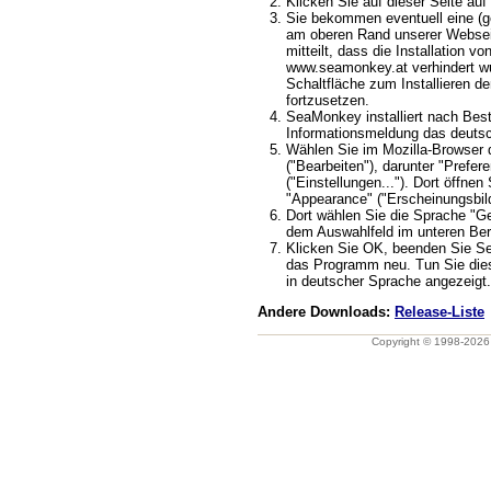
Klicken Sie auf dieser Seite auf 
Sie bekommen eventuell eine (ge
am oberen Rand unserer Webseit
mitteilt, dass die Installation v
www.seamonkey.at verhindert wu
Schaltfläche zum Installieren d
fortzusetzen.
SeaMonkey installiert nach Best
Informationsmeldung das deuts
Wählen Sie im Mozilla-Browser 
("Bearbeiten"), darunter "Prefere
("Einstellungen..."). Dort öffnen
"Appearance" ("Erscheinungsbild
Dort wählen Sie die Sprache "G
dem Auswahlfeld im unteren Ber
Klicken Sie OK, beenden Sie S
das Programm neu. Tun Sie dies
in deutscher Sprache angezeigt.
Andere Downloads:
Release-Liste
Copyright © 1998-202