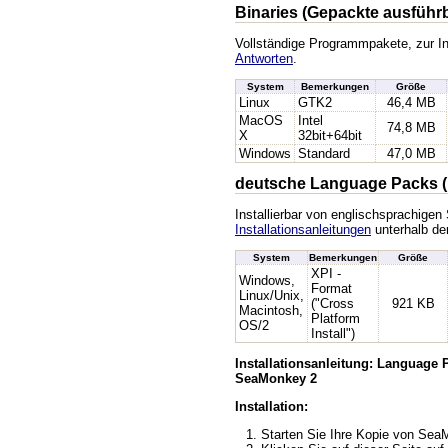
Binaries (Gepackte ausführ
Vollständige Programmpakete, zur In
Antworten
.
System
Bemerkungen
Größe
Linux
GTK2
46,4 MB
MacOS
Intel
74,8 MB
X
32bit+64bit
Windows
Standard
47,0 MB
deutsche Language Packs (
Installierbar von englischsprachige
Installationsanleitungen
unterhalb der
System
Bemerkungen
Größe
XPI -
Windows,
Format
Linux/Unix,
("Cross
921 KB
Macintosh,
Platform
OS/2
Install")
Installationsanleitung: Language
SeaMonkey 2
Installation:
Starten Sie Ihre Kopie von Se