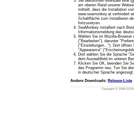
Sie bekommen eventuell eine (ge
am oberen Rand unserer Webseit
mitteilt, dass die Installation v
www.seamonkey.at verhindert wu
Schaltfläche zum Installieren d
fortzusetzen.
SeaMonkey installiert nach Best
Informationsmeldung das deuts
Wählen Sie im Mozilla-Browser 
("Bearbeiten"), darunter "Prefere
("Einstellungen..."). Dort öffnen
"Appearance" ("Erscheinungsbild
Dort wählen Sie die Sprache "G
dem Auswahlfeld im unteren Ber
Klicken Sie OK, beenden Sie S
das Programm neu. Tun Sie dies
in deutscher Sprache angezeigt.
Andere Downloads:
Release-Liste
Copyright © 1998-202