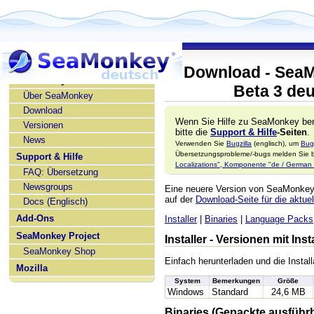
Download - SeaM
SeaMonkey deutsch
Beta 3 de
Über SeaMonkey
Download
Wenn Sie Hilfe zu SeaMonkey ben
Versionen
bitte die
Support & Hilfe
-Seiten
.
News
Verwenden Sie
Bugzilla
(englisch), um
Bug
Übersetzungsprobleme/-bugs melden Sie bi
Support & Hilfe
Localizations", Komponente "de / German l
FAQ: Übersetzung
Newsgroups
Eine neuere Version von SeaMonke
auf der
Download-Seite für die aktuel
Docs (Englisch)
Add-Ons
Installer
|
Binaries
|
Language Packs
SeaMonkey Project
Installer - Versionen mit In
SeaMonkey Shop
Einfach herunterladen und die Install
Mozilla
System
Bemerkungen
Größe
Windows
Standard
24,6 MB
Binaries (Gepackte ausführ