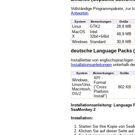
Vollständige Programmpakete, zur In
Antworten
.
System
Bemerkungen
Größe
Linux
GTK2
28,8 MB
MacOS
Intel
48,9 MB
X
32bit+64bit
Windows
Standard
30,8 MB
deutsche Language Packs (
Installierbar von englischsprachige
Installationsanleitungen
unterhalb der
System
Bemerkungen
Größe
XPI -
Windows,
Format
Linux/Unix,
("Cross
802 KB
Macintosh,
Platform
OS/2
Install")
Installationsanleitung: Language
SeaMonkey 2
Installation:
Starten Sie Ihre Kopie von Se
Klicken Sie auf dieser Seite auf 