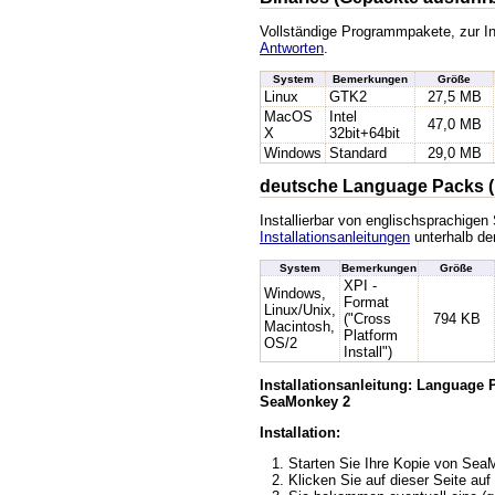
Vollständige Programmpakete, zur In
Antworten
.
System
Bemerkungen
Größe
Linux
GTK2
27,5 MB
MacOS
Intel
47,0 MB
X
32bit+64bit
Windows
Standard
29,0 MB
deutsche Language Packs (
Installierbar von englischsprachige
Installationsanleitungen
unterhalb der
System
Bemerkungen
Größe
XPI -
Windows,
Format
Linux/Unix,
("Cross
794 KB
Macintosh,
Platform
OS/2
Install")
Installationsanleitung: Language
SeaMonkey 2
Installation:
Starten Sie Ihre Kopie von Se
Klicken Sie auf dieser Seite auf 