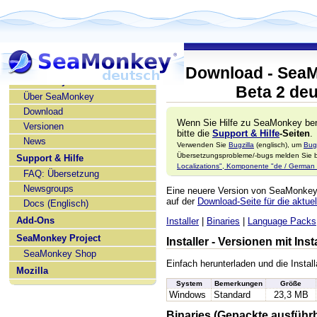
Download - SeaM
SeaMonkey deutsch
Beta 2 de
Über SeaMonkey
Download
Wenn Sie Hilfe zu SeaMonkey ben
Versionen
bitte die
Support & Hilfe
-Seiten
.
News
Verwenden Sie
Bugzilla
(englisch), um
Bug
Übersetzungsprobleme/-bugs melden Sie bi
Support & Hilfe
Localizations", Komponente "de / German l
FAQ: Übersetzung
Newsgroups
Eine neuere Version von SeaMonke
auf der
Download-Seite für die aktuel
Docs (Englisch)
Add-Ons
Installer
|
Binaries
|
Language Packs
SeaMonkey Project
Installer - Versionen mit In
SeaMonkey Shop
Einfach herunterladen und die Install
Mozilla
System
Bemerkungen
Größe
Windows
Standard
23,3 MB
Binaries (Gepackte ausführ