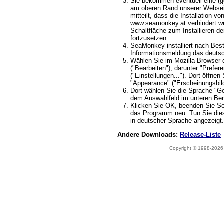
Sie bekommen eventuell eine (ge
am oberen Rand unserer Webseit
mitteilt, dass die Installation v
www.seamonkey.at verhindert wu
Schaltfläche zum Installieren d
fortzusetzen.
SeaMonkey installiert nach Best
Informationsmeldung das deuts
Wählen Sie im Mozilla-Browser 
("Bearbeiten"), darunter "Prefere
("Einstellungen..."). Dort öffnen
"Appearance" ("Erscheinungsbild
Dort wählen Sie die Sprache "G
dem Auswahlfeld im unteren Ber
Klicken Sie OK, beenden Sie S
das Programm neu. Tun Sie dies
in deutscher Sprache angezeigt.
Andere Downloads:
Release-Liste
Copyright © 1998-202