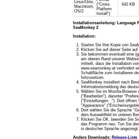
Linux/Unix,
("Cross
542 KB
Macintosh,
Platform
OS/2
Install")
Installationsanleitung: Language
SeaMonkey 2
Installation:
Starten Sie Ihre Kopie von Se
Klicken Sie auf dieser Seite auf 
Sie bekommen eventuell eine (ge
am oberen Rand unserer Webseit
mitteilt, dass die Installation v
www.seamonkey.at verhindert wu
Schaltfläche zum Installieren d
fortzusetzen.
SeaMonkey installiert nach Best
Informationsmeldung das deuts
Wählen Sie im Mozilla-Browser 
("Bearbeiten"), darunter "Prefere
("Einstellungen..."). Dort öffnen
"Appearance" ("Erscheinungsbild
Dort wählen Sie die Sprache "G
dem Auswahlfeld im unteren Ber
Klicken Sie OK, beenden Sie S
das Programm neu. Tun Sie dies
in deutscher Sprache angezeigt.
Andere Downloads:
Release-Liste