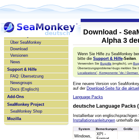
Download - Sea
SeaMonkey deutsch
Alpha 3 de
Über SeaMonkey
Download
Wenn Sie Hilfe zu SeaMonkey ben
Versionen
bitte die
Support & Hilfe
-Seiten
.
News
Verwenden Sie
Bugzilla
(englisch), um
Bug
Übersetzungsprobleme/-bugs melden Sie bi
Support & Hilfe
Localizations", Komponente "de / German l
FAQ: Übersetzung
Newsgroups
Eine neuere Version von SeaMonke
auf der
Download-Seite für die aktuel
Docs (Englisch)
Add-Ons
Language Packs
SeaMonkey Project
deutsche Language Packs (
SeaMonkey Shop
Installierbar von englischsprachige
Mozilla
Installationsanleitungen
unterhalb der
System
Bemerkungen
Größe
XPI -
Windows,
Format