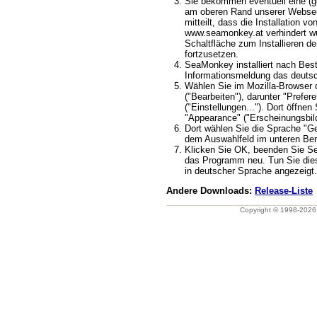
Sie bekommen eventuell eine (ge
am oberen Rand unserer Webseit
mitteilt, dass die Installation v
www.seamonkey.at verhindert wu
Schaltfläche zum Installieren d
fortzusetzen.
SeaMonkey installiert nach Best
Informationsmeldung das deuts
Wählen Sie im Mozilla-Browser 
("Bearbeiten"), darunter "Prefere
("Einstellungen..."). Dort öffnen
"Appearance" ("Erscheinungsbild
Dort wählen Sie die Sprache "G
dem Auswahlfeld im unteren Ber
Klicken Sie OK, beenden Sie S
das Programm neu. Tun Sie dies
in deutscher Sprache angezeigt.
Andere Downloads:
Release-Liste
Copyright © 1998-202