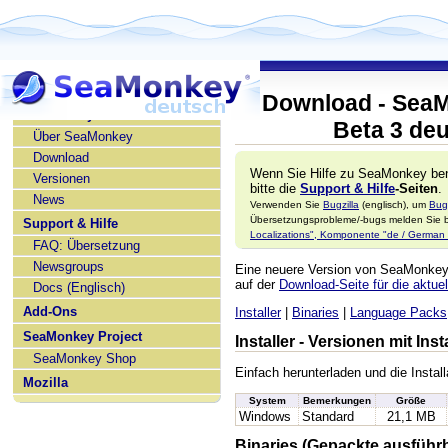
Download - SeaM
SeaMonkey deutsch
Beta 3 de
Über SeaMonkey
Download
Wenn Sie Hilfe zu SeaMonkey ben
Versionen
bitte die
Support & Hilfe
-Seiten
.
News
Verwenden Sie
Bugzilla
(englisch), um
Bug
Übersetzungsprobleme/-bugs melden Sie bi
Support & Hilfe
Localizations", Komponente "de / German l
FAQ: Übersetzung
Newsgroups
Eine neuere Version von SeaMonke
auf der
Download-Seite für die aktuel
Docs (Englisch)
Add-Ons
Installer
|
Binaries
|
Language Packs
SeaMonkey Project
Installer - Versionen mit In
SeaMonkey Shop
Einfach herunterladen und die Install
Mozilla
System
Bemerkungen
Größe
Windows
Standard
21,1 MB
Binaries (Gepackte ausführ