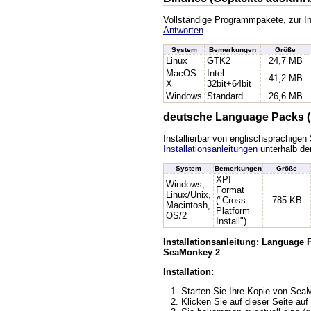
Vollständige Programmpakete, zur In
Antworten
.
System
Bemerkungen
Größe
Linux
GTK2
24,7 MB
MacOS
Intel
41,2 MB
X
32bit+64bit
Windows
Standard
26,6 MB
deutsche Language Packs (
Installierbar von englischsprachige
Installationsanleitungen
unterhalb der
System
Bemerkungen
Größe
XPI -
Windows,
Format
Linux/Unix,
("Cross
785 KB
Macintosh,
Platform
OS/2
Install")
Installationsanleitung: Language
SeaMonkey 2
Installation:
Starten Sie Ihre Kopie von Se
Klicken Sie auf dieser Seite auf 