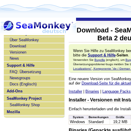
Download - SeaM
SeaMonkey deutsch
Beta 2 de
Über SeaMonkey
Download
Wenn Sie Hilfe zu SeaMonkey ben
Versionen
bitte die
Support & Hilfe
-Seiten
.
News
Verwenden Sie
Bugzilla
(englisch), um
Bug
Übersetzungsprobleme/-bugs melden Sie bi
Support & Hilfe
Localizations", Komponente "de / German l
FAQ: Übersetzung
Newsgroups
Eine neuere Version von SeaMonke
auf der
Download-Seite für die aktuel
Docs (Englisch)
Add-Ons
Installer
|
Binaries
|
Language Packs
SeaMonkey Project
Installer - Versionen mit In
SeaMonkey Shop
Einfach herunterladen und die Install
Mozilla
System
Bemerkungen
Größe
Windows
Standard
19,2 MB
Binaries (Gepackte ausführ