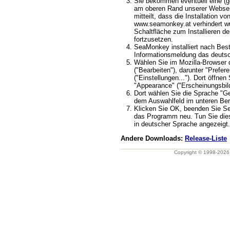
Sie bekommen eventuell eine (ge
am oberen Rand unserer Webseit
mitteilt, dass die Installation v
www.seamonkey.at verhindert wu
Schaltfläche zum Installieren d
fortzusetzen.
SeaMonkey installiert nach Best
Informationsmeldung das deuts
Wählen Sie im Mozilla-Browser 
("Bearbeiten"), darunter "Prefere
("Einstellungen..."). Dort öffnen
"Appearance" ("Erscheinungsbild
Dort wählen Sie die Sprache "G
dem Auswahlfeld im unteren Ber
Klicken Sie OK, beenden Sie S
das Programm neu. Tun Sie dies
in deutscher Sprache angezeigt.
Andere Downloads:
Release-Liste
Copyright © 1998-202