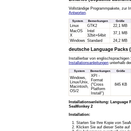
Vollständige Programmpakete, zur In
Antworten
.
System
Bemerkungen
Größe
Linux
GTK2
22,1 MB
MacOS
Intel
37,1 MB
X
32bit+64bit
Windows
Standard
24,2 MB
deutsche Language Packs (
Installierbar von englischsprachige
Installationsanleitungen
unterhalb der
System
Bemerkungen
Größe
XPI -
Windows,
Format
Linux/Unix,
("Cross
845 KB
Macintosh,
Platform
OS/2
Install")
Installationsanleitung: Language
SeaMonkey 2
Installation:
Starten Sie Ihre Kopie von Se
Klicken Sie auf dieser Seite auf 