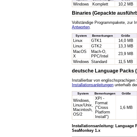
Windows
Komplett
10,2 MB
Binaries (Gepackte ausführ
Vollständige Programmpakete, zur In
Antworten
.
System
Bemerkungen
Größe
Linux
GTK1
14,0 MB
Linux
GTK2
13,3 MB
MacOS
Mach-O,
23,9 MB
X
PPC/Intel
Windows
Standard
11,5 MB
deutsche Language Packs (
Installierbar von englischsprachige
Installationsanleitungen
unterhalb der
System
Bemerkungen
Größe
XPI -
Windows,
Format
Linux/Unix,
("Cross
1,6 MB
Macintosh,
Platform
OS/2
Install")
Installationsanleitung: Language 
SeaMonkey 1.x