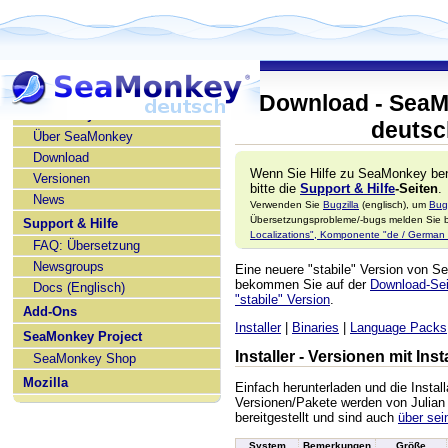
Download - SeaM
SeaMonkey deutsch
deutsc
Über SeaMonkey
Download
Wenn Sie Hilfe zu SeaMonkey ben
Versionen
bitte die
Support & Hilfe
-Seiten
.
News
Verwenden Sie
Bugzilla
(englisch), um
Bug
Übersetzungsprobleme/-bugs melden Sie bi
Support & Hilfe
Localizations", Komponente "de / German l
FAQ: Übersetzung
Newsgroups
Eine neuere "stabile" Version von 
bekommen Sie auf der
Download-Seit
Docs (Englisch)
"stabile" Version
.
Add-Ons
Installer
|
Binaries
|
Language Packs
SeaMonkey Project
Installer - Versionen mit In
SeaMonkey Shop
Mozilla
Einfach herunterladen und die Install
Versionen/Pakete werden von Julian
bereitgestellt und sind auch
über sei
System
Bemerkungen
Größe