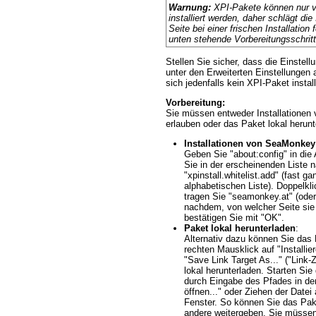
Warnung:
XPI-Pakete können nur v
installiert werden, daher schlägt die
Seite bei einer frischen Installation 
unten stehende Vorbereitungsschritt
Stellen Sie sicher, dass die Einstellu
unter den Erweiterten Einstellungen ak
sich jedenfalls kein XPI-Paket install
Vorbereitung:
Sie müssen entweder Installatione
erlauben oder das Paket lokal herunt
Installationen von SeaMonkey
Geben Sie "about:config" in die
Sie in der erscheinenden Liste 
"xpinstall.whitelist.add" (fast ga
alphabetischen Liste). Doppelkli
tragen Sie "seamonkey.at" (oder "
nachdem, von welcher Seite sie 
bestätigen Sie mit "OK".
Paket lokal herunterladen
:
Alternativ dazu können Sie das
rechten Mausklick auf "Installi
"Save Link Target As..." ("Link-Z
lokal herunterladen. Starten Sie 
durch Eingabe des Pfades in der
öffnen..." oder Ziehen der Date
Fenster. So können Sie das Pake
andere weitergeben. Sie müsse