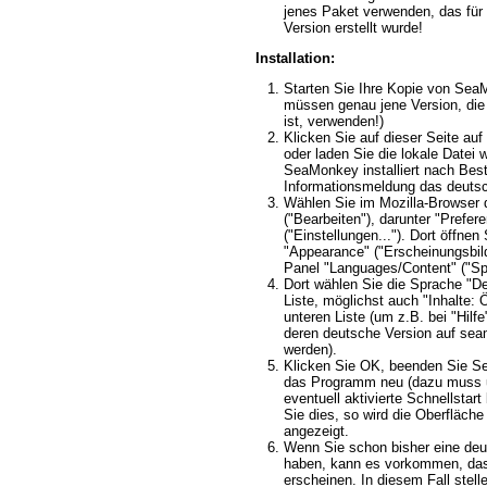
jenes Paket verwenden, das für
Version erstellt wurde!
Installation:
Starten Sie Ihre Kopie von Sea
müssen genau jene Version, die
ist, verwenden!)
Klicken Sie auf dieser Seite auf 
oder laden Sie die lokale Datei 
SeaMonkey installiert nach Best
Informationsmeldung das deuts
Wählen Sie im Mozilla-Browser 
("Bearbeiten"), darunter "Prefere
("Einstellungen..."). Dort öffnen
"Appearance" ("Erscheinungsbild
Panel "Languages/Content" ("Spr
Dort wählen Sie die Sprache "D
Liste, möglichst auch "Inhalte: 
unteren Liste (um z.B. bei "Hilf
deren deutsche Version auf sea
werden).
Klicken Sie OK, beenden Sie S
das Programm neu (dazu muss 
eventuell aktivierte Schnellstar
Sie dies, so wird die Oberfläch
angezeigt.
Wenn Sie schon bisher eine deu
haben, kann es vorkommen, dass
erscheinen. In diesem Fall stelle