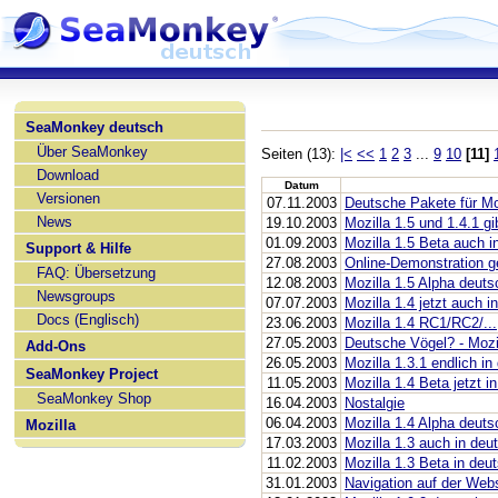
SeaMonkey deutsch
Über SeaMonkey
Seiten (13):
|<
<<
1
2
3
...
9
10
[11]
Download
Datum
Versionen
07.11.2003
Deutsche Pakete für Moz
News
19.10.2003
Mozilla 1.5 und 1.4.1 gi
01.09.2003
Mozilla 1.5 Beta auch 
Support & Hilfe
27.08.2003
Online-Demonstration g
FAQ: Übersetzung
12.08.2003
Mozilla 1.5 Alpha deut
Newsgroups
07.07.2003
Mozilla 1.4 jetzt auch i
Docs (Englisch)
23.06.2003
Mozilla 1.4 RC1/RC2/...
27.05.2003
Deutsche Vögel? - Mozil
Add-Ons
26.05.2003
Mozilla 1.3.1 endlich i
SeaMonkey Project
11.05.2003
Mozilla 1.4 Beta jetzt 
SeaMonkey Shop
16.04.2003
Nostalgie
06.04.2003
Mozilla 1.4 Alpha deutsc
Mozilla
17.03.2003
Mozilla 1.3 auch in deu
11.02.2003
Mozilla 1.3 Beta in deu
31.01.2003
Navigation auf der Webs