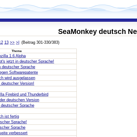
SeaMonkey deutsch N
12
13
>>
>|
(Beitrag 301-330/383)
Thema
illa 1.6 Alpha
bt's jetzt in deutscher Sprache!
in deutscher Sprache
egen Softwarepatente
sch wird ausgelassen
n deutscher Version!
la Firebird und Thunderbird
n der deutschen Version
in deutscher Sprache
h ist fertig
tscher Sprache!
tscher Sprache
eite verbessert