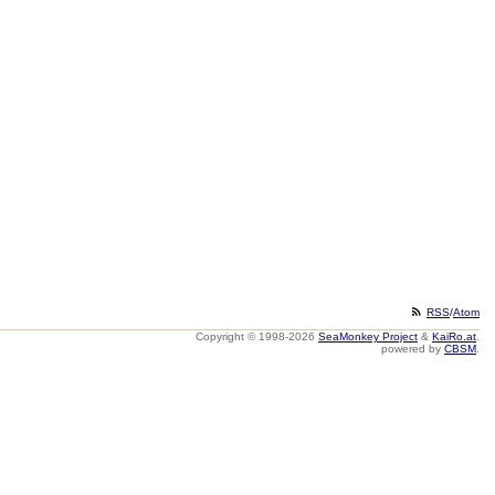
RSS
/
Atom
Copyright © 1998-2026
SeaMonkey Project
&
KaiRo.at
.
powered by
CBSM
.