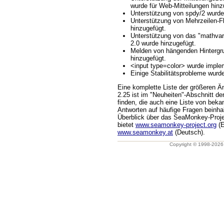
wurde für Web-Mitteilungen hinz
Unterstützung von spdy/2 wurde 
Unterstützung von Mehrzeilen-F
hinzugefügt.
Unterstützung von das "mathvari
2.0 wurde hinzugefügt.
Melden von hängenden Hintergr
hinzugefügt.
<input type=color> wurde impleme
Einige Stabilitätsprobleme wurd
Eine komplette Liste der größeren 
2.25 ist im "Neuheiten"-Abschnitt de
finden, die auch eine Liste von bek
Antworten auf häufige Fragen beinhal
Überblick über das SeaMonkey-Proj
bietet
www.seamonkey-project.org
(E
www.seamonkey.at
(Deutsch).
Copyright © 1998-202