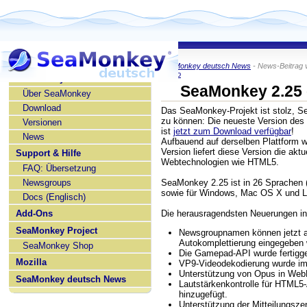
SeaMonkey deutsch News
- News-Beitrag 
KaiRo
SeaMonkey deutsch
SeaMonkey 2.25 
Über SeaMonkey
Download
Das SeaMonkey-Projekt ist stolz, S
zu können: Die neueste Version des
Versionen
ist
jetzt zum Download verfügbar
!
News
Aufbauend auf derselben Plattform wi
Version liefert diese Version die akt
Support & Hilfe
Webtechnologien wie HTML5.
FAQ: Übersetzung
Newsgroups
SeaMonkey 2.25 ist in 26 Sprachen (
sowie für Windows, Mac OS X und Li
Docs (Englisch)
Add-Ons
Die herausragendsten Neuerungen in 
SeaMonkey Project
Newsgroupnamen können jetzt a
Autokomplettierung eingegeben
SeaMonkey Shop
Die Gamepad-API wurde fertiggest
Mozilla
VP9-Videodekodierung wurde im
Unterstützung von Opus in Web
SeaMonkey deutsch News
Lautstärkenkontrolle für HTML5
hinzugefügt.
Unterstützung der Mitteilungsz